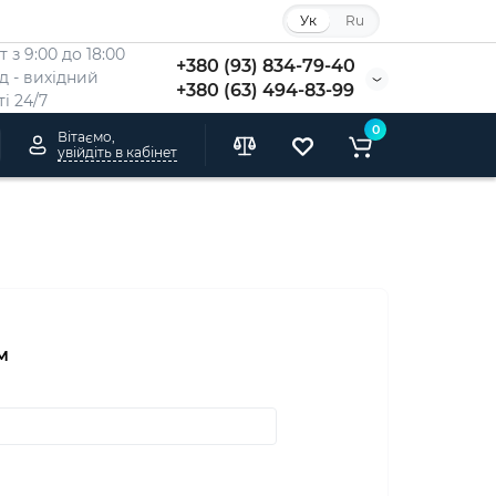
Ук
Ru
 з 9:00 до 18:00
+380 (93) 834-79-40
Нд - вихідний
+380 (63) 494-83-99
i 24/7
0
Вітаємо,
увійдіть в кабінет
м