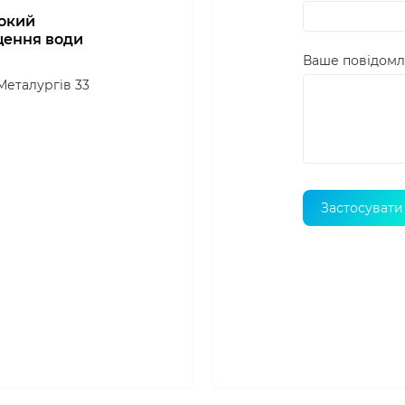
рокий
щення води
Ваше повідом
 Металургів 33