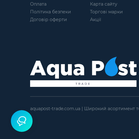
Оплата
Карта сайту
Політика безпеки
Торгові марки
Договір оферти
Акції
aquapost-trade.com.ua | Широкий асортимент т