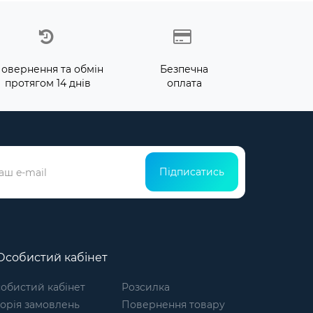
овернення та обмін
Безпечна
протягом 14 днів
оплата
Підписатись
собистий кабінет
обистий кабінет
Розсилка
торія замовлень
Повернення товару