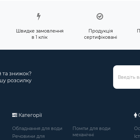
Швидке замовлення
Продукція
П
в 1 клік
сертифіковані
ій та знижок?
шу розсилку
Категорії
О
Обладнання для води
Помпи для води
Ос
механічні
Речовини для
Іс