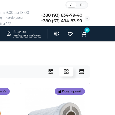
Ук
Ru
 з 9:00 до 18:00
+380 (93) 834-79-40
Нд - вихідний
+380 (63) 494-83-99
i 24/7
0
Вітаємо,
увійдіть в кабінет
рний
Популярний