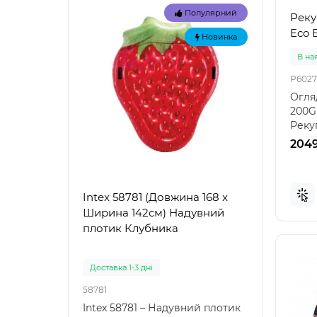
Популярний
Реку
Eco 
Новинка
В на
P6027
Огля
200G
Реку
Energ
2049
Intex 58781 (Довжина 168 x
Intex
Ширина 142см) Надувний
Наду
плотик Клубника
"Зел
Доставка 1-3 дні
Доста
58781
57100
Intex 58781 – Надувний плотик
Intex