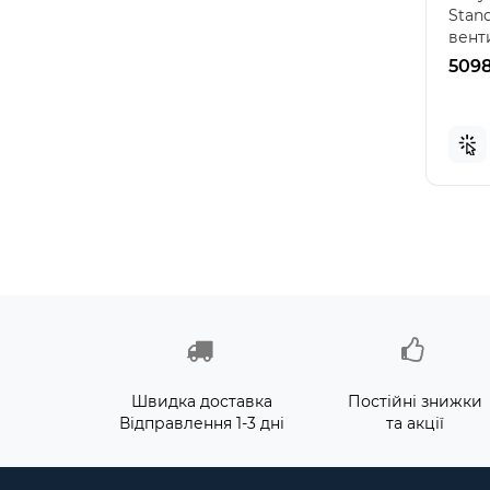
Stand
вент
прос
5098
Швидка доставка
Постійні знижки
Відправлення 1-3 дні
та акції