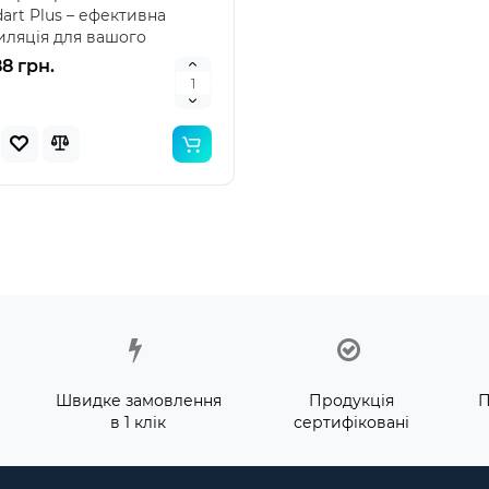
art Plus – ефективна
иляція для вашого
тору Рекуператор PRA..
8 грн.
Швидке замовлення
Продукція
П
в 1 клік
сертифіковані