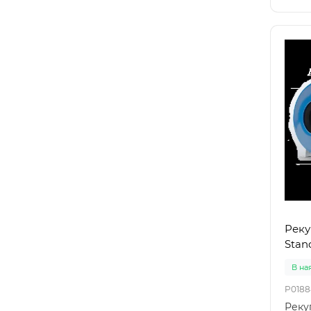
Реку
Stand
В на
P0188
Реку