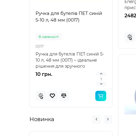
Ener
прист
Ручка для бутелів ПЕТ синій
Ручк
ефект
2482
5-10 л, 48 мм (0017)
5-10 
В наявностi
В на
0017
0021
Ручка для бутелів ПЕТ синій 5-
Ручка
10 л, 48 мм (0017) – ідеальне
10 л,
рішення для зручного
аксе
транспортування Ру..
пере
10 грн.
10 г
Новинка