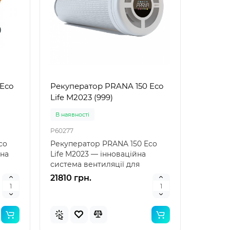
Eco
Рекуператор PRANA 150 Eco
Life M2023 (999)
В наявностi
P60277
co
Рекуператор PRANA 150 Eco
йна
Life M2023 — інноваційна
система вентиляції для
.
Вашого дому Рекуператор..
21810 грн.