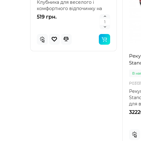
Клубника для веселого і
наду
комфортного відпочинку на
"Зеле
воді Intex 58781 – я..
клас
519 грн.
476 
Реку
Stand
В на
P0313
Реку
Stan
для 
Реку
3222