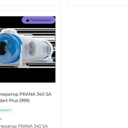
Популярний
ператор PRANA 340 SA
art Plus (999)
явностi
4
ператор PRANA 340 SA