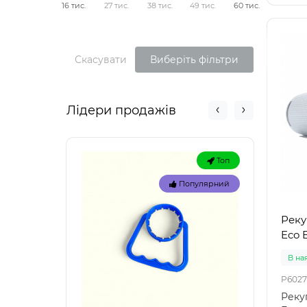
16 тис.
27 тис.
38 тис.
49 тис.
60 тис.
Скасувати
Виберіть фільтри
Лідери продажів
Топ
Популярний
Реку
Eco 
В на
P6027
Реку