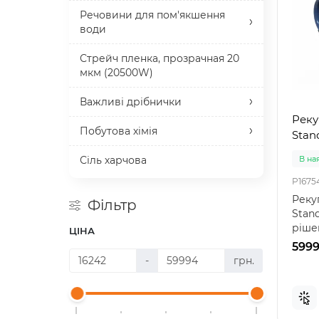
Речовини для пом'якшення
води
Стрейч пленка, прозрачная 20
мкм (20500W)
Важливі дрібнички
Реку
Побутова хімія
Stand
Сіль харчова
В на
P1675
Реку
Фільтр
Stand
ріше
ЦІНА
венти
5999
-
грн.