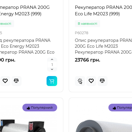
Популярний
Популя
ператор PRANA 200G
Рекуператор PRANA 20
Energy M2023 (999)
Eco Life M2023 (999)
Новинка
Нов
явностi
В наявностi
5
P60278
д рекуператора PRANA
Опис рекуператора PRA
 Eco Energy M2023
200G Eco Life M2023
ператор PRANA 200G Eco
Рекуператор PRANA 200G
y M2023 – сучасне ..
Life M2023 — ефективне рі
0 грн.
23766 грн.
 57100 (85 x 85 x 23см)
Intex 29039 - Термо́метр
вний дитячий басейн
басе́йнів
ений"
Популярний
Популя
вка 1-3 дні
Немає в наявності
29039
 57100 (85 x 85 x 23 см) -
Intex 29039 – термометр 