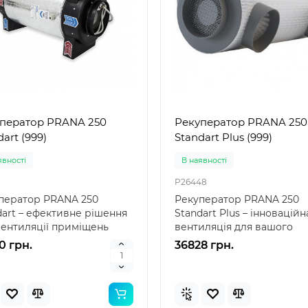
вний дитячий басейн
басейнів: точність і надійн
ний" Intex 57100 — це
від лідера ринку Intex 290
ичний надувн..
це якіс..
грн.
155 грн.
ператор PRANA 250
Рекуператор PRANA 250
art (999)
Standart Plus (999)
явностi
В наявностi
1
P26448
ператор PRANA 250
Рекуператор PRANA 250
dart – ефективне рішення
Standart Plus – інноваційн
вентиляції приміщень
вентиляція для вашого
ператор PRANA 250..
комфорту Рекуператор PR
0 грн.
36828 грн.