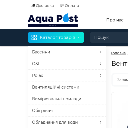
Доставка
Оплата
Про нас
Каталог товарів
Басейни
Головна
Вент
O&L
Polax
За за
Вентиляційні системи
Вимірювальні прилади
Обігрівачі
Обладнання для води