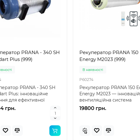
ператор PRANA - 340 SH
Рекуператор PRANA 150 
art Plus (999)
Energy M2023 (999)
явностi
В наявностi
4
P60274
ператор PRANA - 340 SH
Рекуператор PRANA 150 E
art Plus: інноваційне
Energy M2023 — інноваці
ння для ефективної
вентиляційна система
ляції Рекуперат..
Рекуператор PRANA 150 E.
4 грн.
19800 грн.