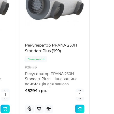
ість
плавання Bestway 32034
плаван
39 –
Bestway 32034 — це якісний
надійн
надувний жилет дл..
дітей Н
221 грн.
88 грн
Рекуператор PRANA 250H
Standart Plus (999)
В наявностi
P26449
Рекуператор PRANA 250H
а
Standart Plus — інноваційна
вентиляція для вашого
AN..
комфорту PRANA 250H Stan..
45294 грн.