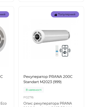
рний
Популярний
Топ
Топ
рний
Популярний
0C
Рекуператор PRANA 200C
Standart M2023 (999)
В наявностi
P02716
 Eco
Опис рекуператора PRANA