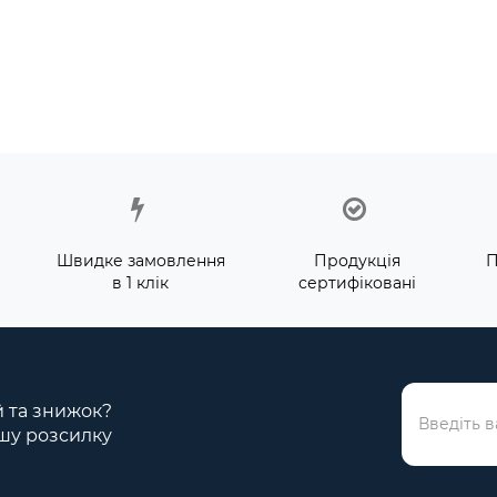
Швидке замовлення
Продукція
П
в 1 клік
сертифіковані
ій та знижок?
шу розсилку