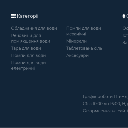
Категорії
О
Обладнання для води
Помпи для води
Ос
механічні
Речовини для
Іс
пом'якшення води
Мінерали
За
Тара для води
Таблетована сіль
Помпи для води
Аксесуари
Помпи для води
електричні
Графік роботи Пн-Нд з
Сб з 10:00 до 16:00, Н
Оформлення на сайтi