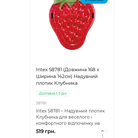
Intex 58781 (Довжина 168 x
Ширина 142см) Надувний
плотик Клубника
Доставка 1-3 дні
58781
Intex 58781 – Надувний плотик
Клубника для веселого і
комфортного відпочинку на
воді Intex 58781 – я..
519 грн.