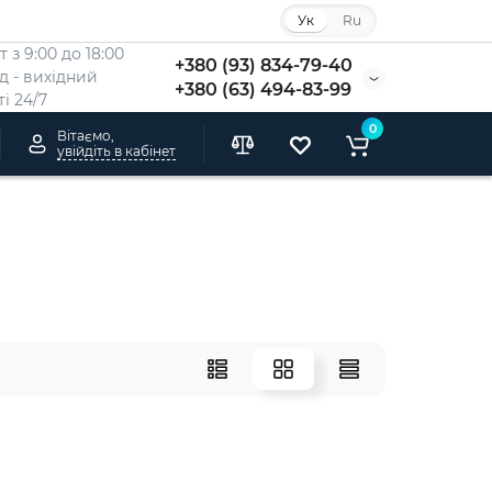
Ук
Ru
 з 9:00 до 18:00
+380 (93) 834-79-40
Нд - вихідний
+380 (63) 494-83-99
i 24/7
0
Вітаємо,
увійдіть в кабінет