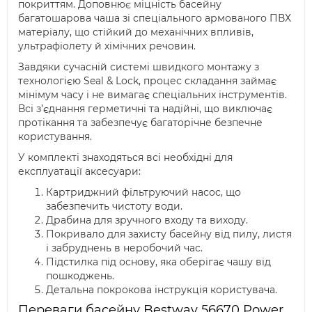
покриттям. Доповнює міцність басейну
багатошарова чаша зі спеціального армованого ПВХ
матеріалу, що стійкий до механічних впливів,
ультрафіолету й хімічних речовин.
Завдяки сучасній системі швидкого монтажу з
технологією Seal & Lock, процес складання займає
мінімум часу і не вимагає спеціальних інструментів.
Всі з’єднання герметичні та надійні, що виключає
протікання та забезпечує багаторічне безпечне
користування.
У комплекті знаходяться всі необхідні для
експлуатації аксесуари:
Картриджний фільтруючий насос, що
забезпечить чистоту води.
Драбина для зручного входу та виходу.
Покривало для захисту басейну від пилу, листя
і забруднень в неробочий час.
Підстилка під основу, яка оберігає чашу від
пошкоджень.
Детальна покрокова інструкція користувача.
Переваги басейну Bestway 56670 Power