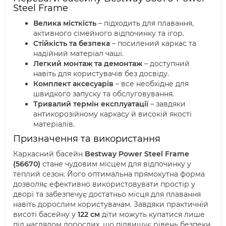
Steel Frame
Велика місткість
– підходить для плавання,
активного сімейного відпочинку та ігор.
Стійкість та безпека
– посилений каркас та
надійний матеріал чаші.
Легкий монтаж та демонтаж
– доступний
навіть для користувачів без досвіду.
Комплект аксесуарів
– все необхідне для
швидкого запуску та обслуговування.
Тривалий термін експлуатації
– завдяки
антикорозійному каркасу й високій якості
матеріалів.
Призначення та використання
Каркасний басейн
Bestway Power Steel Frame
(56670)
стане чудовим місцем для відпочинку у
теплий сезон. Його оптимальна прямокутна форма
дозволяє ефективно використовувати простір у
дворі та забезпечує достатньо місця для плавання
навіть дорослим користувачам. Завдяки практичній
висоті басейну у
122 см
діти можуть купатися лише
під наглядом дорослих, що підвищує рівень безпеки