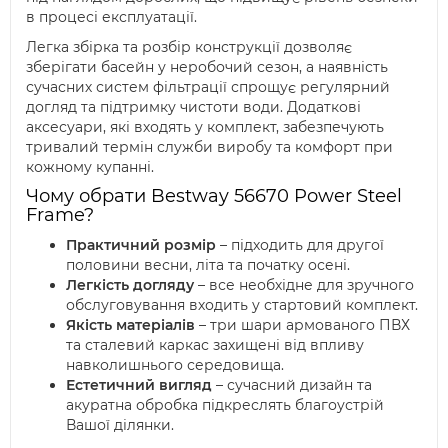
в процесі експлуатації.
Легка збірка та розбір конструкції дозволяє
зберігати басейн у неробочий сезон, а наявність
сучасних систем фільтрації спрощує регулярний
догляд та підтримку чистоти води. Додаткові
аксесуари, які входять у комплект, забезпечують
тривалий термін служби виробу та комфорт при
кожному купанні.
Чому обрати Bestway 56670 Power Steel
Frame?
Практичний розмір
– підходить для другої
половини весни, літа та початку осені.
Легкість догляду
– все необхідне для зручного
обслуговування входить у стартовий комплект.
Якість матеріалів
– три шари армованого ПВХ
та сталевий каркас захищені від впливу
навколишнього середовища.
Естетичний вигляд
– сучасний дизайн та
акуратна обробка підкреслять благоустрій
Вашої ділянки.