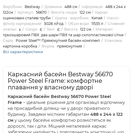
Виробник
Bestway
Довжина
488 см
Інформація
488 x 244 x
122см
Артикул
56670
Висота сходів
122 см
Каркас
оцинковані сталеві труби
Країна - виробник
Китай
Насос-
фільтр картриджний
3028 л/год
Об'єм води
11535 л
Сливний
клапан
є
Сходи
Є
Тент
Є
Висота
122 см
Матеріал
трьохшаровий ПВХ: два шари ПВХ та шар склопластикової сітки
Серія
Power Steel™ Прямокутний басейн комплект
Упаковка
картонна коробка
Форма
прямокутний
Всі характеристики
Каркасний басейн Bestway 56670
Power Steel Frame: комфортне
плавання у власному дворі
Каркасний басейн Bestway 56670 Power Steel
Frame
– ідеальне рішення для організації відпочинку
на присадибній ділянці чи у дворі приватного
будинку. Завдяки містким габаритам
488 x 244 x 122
см
у цьому басейні комфортно розмістяться як
дорослі, так і діти. Міцний металевий каркас
забезпечує надійність і довговічність конструкції, що