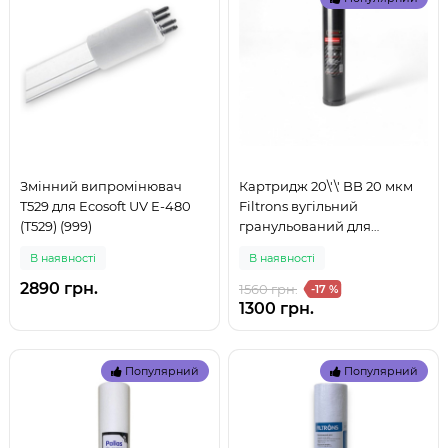
Змінний випромінювач
Картридж 20\'\' BB 20 мкм
T529 для Ecosoft UV E-480
Filtrons вугільний
(T529) (999)
гранульований для
холодної води
В наявностi
В наявностi
(FLGACP20ВВ20) (999)
2890 грн.
1560 грн.
-17 %
1300 грн.
Популярний
Популярний