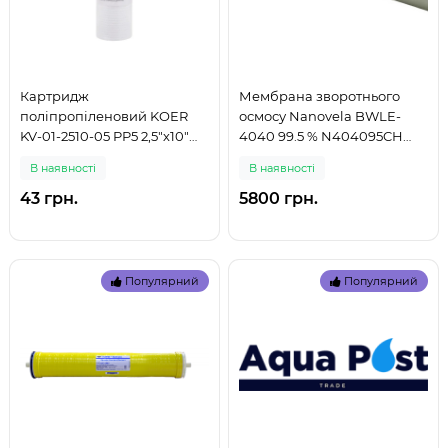
Картридж
Мембрана зворотнього
поліпропіленовий KOER
осмосу Nanovela BWLE-
KV-01-2510-05 PP5 2,5"х10"
4040 99.5 % N404095CH
(KR5241) (999)
(999)
В наявностi
В наявностi
43 грн.
5800 грн.
Популярний
Популярний