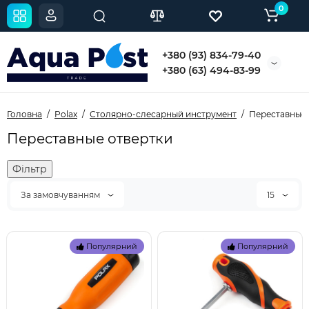
0
+380 (93) 834-79-40
+380 (63) 494-83-99
Головна
Polax
Столярно-слесарный инструмент
Переставные 
Переставные отвертки
Фільтр
За замовчуванням
15
Популярний
Популярний