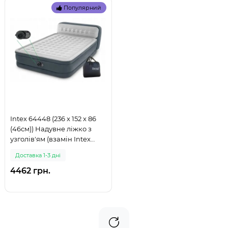
Популярний
Intex 64448 (236 x 152 x 86
(46см)) Надувне ліжко з
узголів'ям (взамін Intex
64460) (999)
Доставка 1-3 дні
4462 грн.