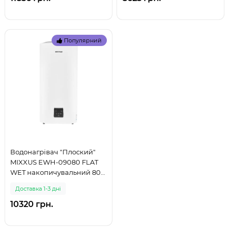
Популярний
Водонагрівач "Плоский"
MIXXUS EWH-09080 FLAT
WET накопичувальний 80
л, мокрий тен 2 kW
Доставка 1-3 дні
(WH0595) (999)
10320 грн.