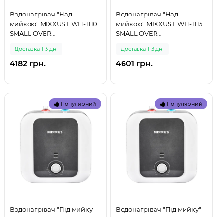
Водонагрівач "Над
Водонагрівач "Над
мийкою" MIXXUS EWH-1110
мийкою" MIXXUS EWH-1115
SMALL OVER
SMALL OVER
накопичувальний 10 л,
накопичувальний 15 л,
Доставка 1-3 дні
Доставка 1-3 дні
мокрий тен 1,5 kW (WH060
мокрий тен 1,5 kW (WH060
(999)
(999)
4182 грн.
4601 грн.
Популярний
Популярний
Водонагрівач "Під мийку"
Водонагрівач "Під мийку"