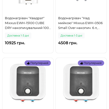
Водонагрівач "Квадрат"
Водонагрівач "Над
Mixxus EWH-15100 CUBE
мийкою" Mixxus EWH-0506
DRY накопичувальний 100
Small Over накопич. 6 л,
л, сухий тен 2,0 kW
мокр.тен 1,5 kW (WH0020)
Доставка 1-3 дні
Доставка 1-3 дні
(WH0619) (999)
(999)
10925 грн.
4508 грн.
Популярний
Популярний