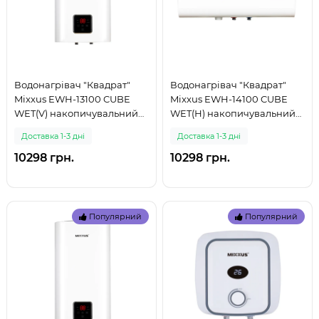
Водонагрівач "Квадрат"
Водонагрівач "Квадрат"
Mixxus EWH-13100 CUBE
Mixxus EWH-14100 CUBE
WET(V) накопичувальний
WET(Н) накопичувальний
100 л, мокрий тен 2,0 kW
100 л, мокрий тен 2,0 kW
Доставка 1-3 дні
Доставка 1-3 дні
(WH061 (999)
(WH061 (999)
10298 грн.
10298 грн.
Популярний
Популярний