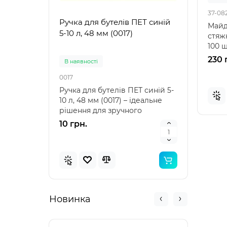
37-08
Ручка для бутелів ПЕТ синій
Ручк
Майд
5-10 л, 48 мм (0017)
5-10 
стяжк
100 ш
рішен
230 
В наявностi
В на
0017
0021
Ручка для бутелів ПЕТ синій 5-
Ручка
10 л, 48 мм (0017) – ідеальне
10 л,
рішення для зручного
аксе
транспортування Ру..
пере
10 грн.
10 г
Новинка