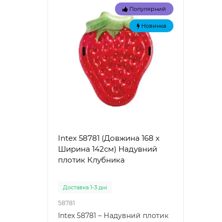
Популярний
Новинка
Intex 58781 (Довжина 168 x
Intex
Ширина 142см) Надувний
Наду
плотик Клубника
"Зел
Доставка 1-3 дні
Доста
58781
57100
Intex 58781 – Надувний плотик
Intex