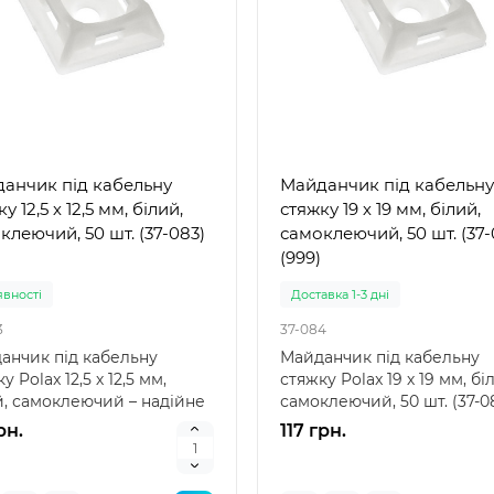
анчик під кабельну
Майданчик під кабельну
у 12,5 х 12,5 мм, білий,
стяжку 19 х 19 мм, білий,
клеючий, 50 шт. (37-083)
самоклеючий, 50 шт. (37-
(999)
явностi
Доставка 1-3 дні
3
37-084
анчик під кабельну
Майданчик під кабельну
у Polax 12,5 х 12,5 мм,
стяжку Polax 19 х 19 мм, бі
й, самоклеючий – надійне
самоклеючий, 50 шт. (37-0
ня для організ..
надійне рішенн..
рн.
117 грн.