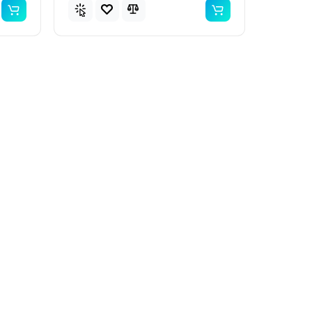
Топ
Топ
рний
Популярний