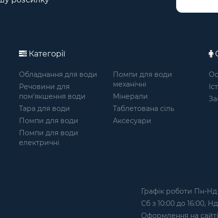
Категорії
О
Обладнання для води
Помпи для води
Ос
механічні
Речовини для
Іс
пом'якшення води
Мінерали
За
Тара для води
Таблетована сіль
Помпи для води
Аксесуари
Помпи для води
електричні
Графік роботи Пн-Нд з
Сб з 10:00 до 16:00, Н
Оформлення на сайтi