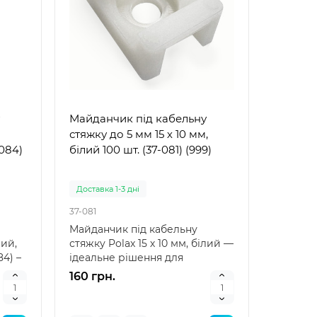
Майданчик під кабельну
стяжку до 5 мм 15 х 10 мм,
084)
білий 100 шт. (37-081) (999)
Доставка 1-3 дні
37-081
Майданчик під кабельну
лий,
стяжку Polax 15 х 10 мм, білий —
84) –
ідеальне рішення для
організації кабелів Май..
160 грн.