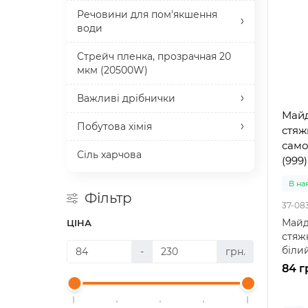
Речовини для пом'якшення
води
Стрейч пленка, прозрачная 20
мкм (20500W)
Важливі дрібнички
Майд
Побутова хімія
стяжк
само
Сіль харчова
(999)
В на
Фільтр
37-08
Майд
ЦІНА
стяжк
біли
-
грн.
рішен
84 г