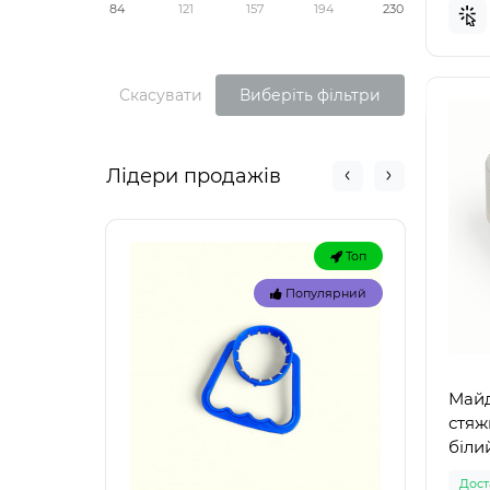
84
121
157
194
230
Скасувати
Виберіть фільтри
Лідери продажів
Топ
Популярний
Майд
стяж
білий
Доста