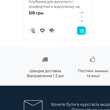
Клубника для веселого і
наду
комфортного відпочинку на
"Зеле
воді Intex 58781 – я..
клас
519 грн.
476 
Швидка доставка
Постійні знижки
Відправлення 1-3 дні
та акції
Хочете бути в курсі всіх акц
Підпишіться на на