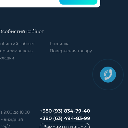
собистий кабінет
обистий кабінет
Розсилка
торія замовлень
Повернення товару
кладки
+380 (93) 834-79-40
 9:00 до 18:00
+380 (63) 494-83-99
д - вихідний
 24/7
Замовити дзвінок