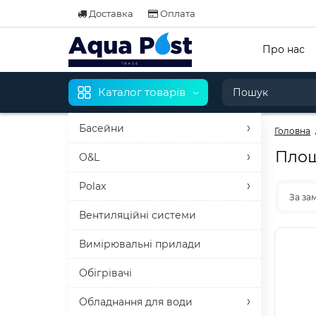
Доставка
Оплата
Про нас
Каталог товарів
Басейни
Головна
Площ
O&L
Polax
За за
Вентиляційні системи
Вимірювальні прилади
Обігрівачі
Обладнання для води