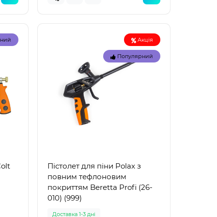
рний
Акція
Популярний
Топ
Топ
olt
Пістолет для піни Polax з
рний
Популярний
повним тефлоновим
покриттям Beretta Profi (26-
010) (999)
Доставка 1-3 дні