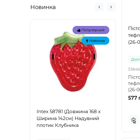
Новинка
Піст
Популярний
тефл
Новинка
(26-0
Доста
53846
Пісто
тефл
(26-0
для 
577 
Intex 58781 (Довжина 168 x
Intex
Ширина 142см) Надувний
Наду
плотик Клубника
"Зел