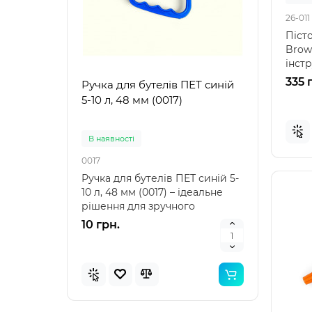
26-011
Пісто
Brown
інст
монта
335 
Ручка для бутелів ПЕТ синій
Ручк
5-10 л, 48 мм (0017)
5-10 
В наявностi
В на
0017
0021
Ручка для бутелів ПЕТ синій 5-
Ручка
10 л, 48 мм (0017) – ідеальне
10 л,
рішення для зручного
аксе
транспортування Ру..
пере
10 грн.
10 г