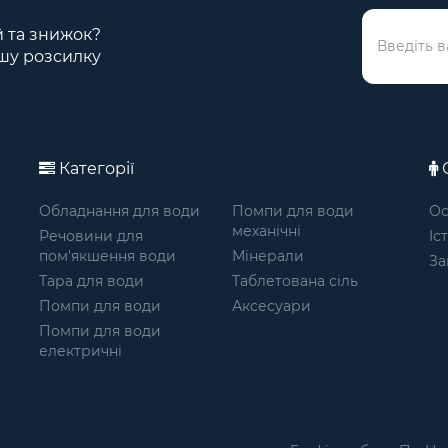
ій та знижок?
шу розсилку
Категорії
О
Обладнання для води
Помпи для води
Ос
механічні
Речовини для
Іс
пом'якшення води
Мінерали
За
Тара для води
Таблетована сіль
Помпи для води
Аксесуари
Помпи для води
електричні