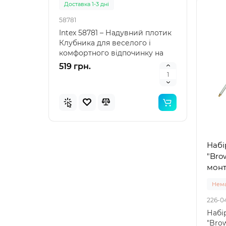
Доставка 1-3 дні
Доста
58781
57100
Intex 58781 – Надувний плотик
Intex
Клубника для веселого і
наду
комфортного відпочинку на
"Зеле
воді Intex 58781 – я..
клас
519 грн.
476 
Набі
"Bro
монт
Нема
226-0
Набір
"Bro