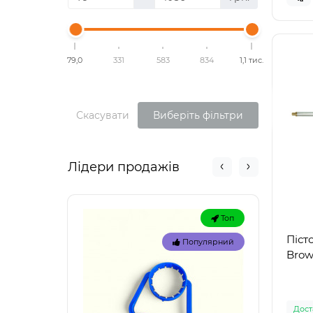
79,0
331
583
834
1,1 тис.
Скасувати
Виберіть фільтри
Лідери продажів
Топ
Піст
Популярний
Brown
Доста