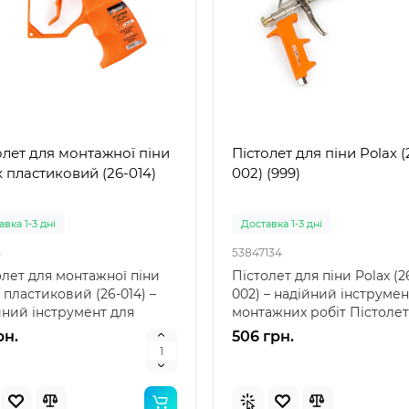
олет для монтажної піни
Пістолет для піни Polax (
x пластиковий (26-014)
002) (999)
вка 1-3 дні
Доставка 1-3 дні
4
53847134
олет для монтажної піни
Пістолет для піни Polax (2
 пластиковий (26-014) –
002) – надійний інструмен
йний інструмент для
монтажних робіт Пістолет
есійного та дом..
піни Polax (..
рн.
506 грн.