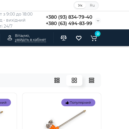
Ук
Ru
 з 9:00 до 18:00
+380 (93) 834-79-40
Нд - вихідний
+380 (63) 494-83-99
i 24/7
0
Вітаємо,
увійдіть в кабінет
рний
Популярний