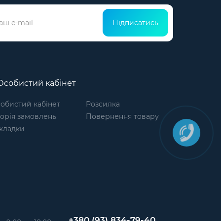
Підписатись
собистий кабінет
обистий кабінет
Розсилка
торія замовлень
Повернення товару
кладки
+380 (93) 834-79-40