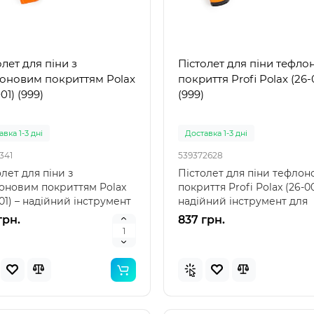
олет для піни з
Пістолет для піни тефло
Популярний
Популя
оновим покриттям Polax
покриття Profi Polax (26-
Новинка
Нов
01) (999)
(999)
вка 1-3 дні
Доставка 1-3 дні
341
539372628
лет для піни з
Пістолет для піни тефлон
оновим покриттям Polax
покриття Profi Polax (26-0
01) – надійний інструмент
надійний інструмент для
професійного викор..
професіоналів Пі..
грн.
837 грн.
 57100 (85 x 85 x 23см)
Intex 29039 - Термо́метр
вний дитячий басейн
басе́йнів
ений"