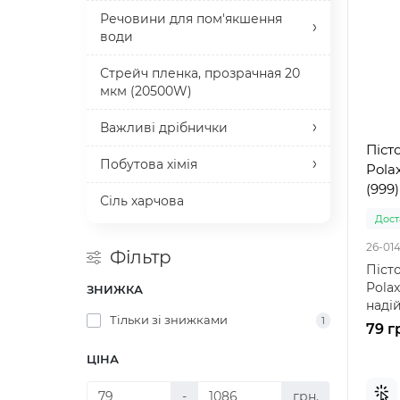
Речовини для пом'якшення
води
Стрейч пленка, прозрачная 20
мкм (20500W)
Важливі дрібнички
Піст
Побутова хімія
Pola
(999)
Сіль харчова
Доста
26-01
Фільтр
Піст
Polax
ЗНИЖКА
наді
Тільки зі знижками
1
проф
79 г
ЦІНА
-
грн.