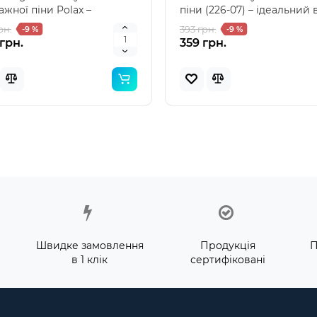
жної піни Polax –
піни (226-07) – ідеальний 
льний вибір для профес..
для монтажни..
рн.
393 грн.
-9 %
-9 %
грн.
359 грн.
Швидке замовлення
Продукція
П
в 1 клік
сертифіковані