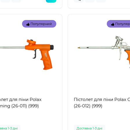
Популярний
Популя
Топ
олет для піни Polax
Пістолет для піни Polax C
Популярний
Популя
ing (26-011) (999)
(26-012) (999)
вка 1-3 дні
Доставка 1-3 дні