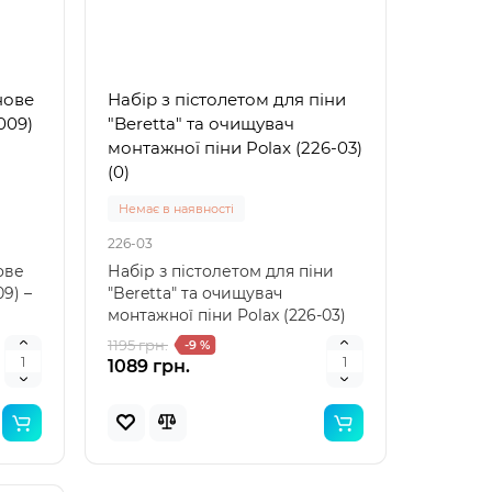
нове
Набір з пістолетом для піни
рний
Популярний
009)
"Beretta" та очищувач
инка
Новинка
монтажної піни Polax (226-03)
(0)
Немає в наявності
226-03
ове
Набір з пістолетом для піни
09) –
"Beretta" та очищувач
монтажної піни Polax (226-03)
— ідеальний вибір дл..
1195 грн.
-9 %
1089 грн.
 для
Bestway 32034 (Довжина 51 x
Bestwa
Ширина 46см) Надувний
Ширина
жилет для плавання
нарука
Arm Ban