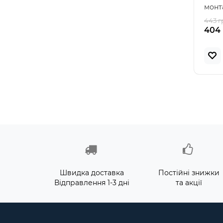
монта
ідеа
443 г
404 
Швидка доставка
Постійні знижки
Відправлення 1-3 дні
та акції