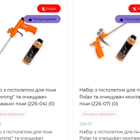
вка 1-3 дні
Немає в наявності
Акція
А
29039
Популярний
Популя
 57100 (85 x 85 x 23 см) -
Intex 29039 – термометр 
вний дитячий басейн
басейнів: точність і надійн
ний" Intex 57100 — це
від лідера ринку Intex 290
ичний надувн..
це якіс..
грн.
155 грн.
р з пістолетом для піни
Набір з пістолетом для п
wning" та очищувач
Polax та очищувач монт
ажної піни (226-04) (0)
піни (226-07) (0)
є в наявності
Немає в наявності
4
226-07
 з пістолетом для піни
Набір з пістолетом для пі
wning" та очищувач
Polax та очищувач монтаж