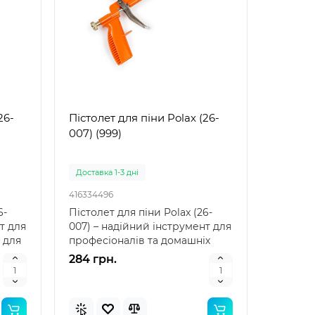
26-
Пістолет для піни Polax (26-
007) (999)
Доставка 1-3 дні
416334496
6-
Пістолет для піни Polax (26-
т для
007) – надійний інструмент для
 для
професіоналів та домашніх
майстрів Пісто..
284 грн.