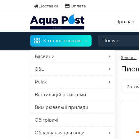
Доставка
Оплата
Про нас
Каталог товарів
Басейни
Головна
Пист
O&L
Polax
За за
Вентиляційні системи
Вимірювальні прилади
Обігрівачі
Обладнання для води