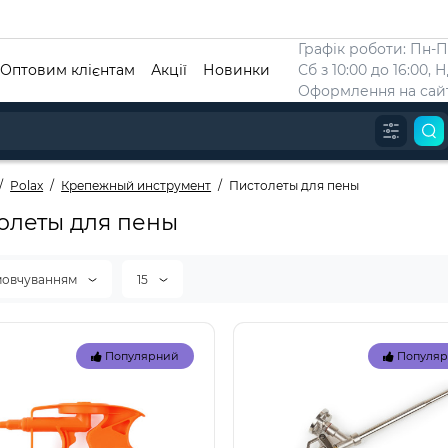
Графік роботи: Пн-Пт
Оптовим клієнтам
Акції
Новинки
Сб з 10:00 до 16:00, 
Оформлення на сайт
Polax
Крепежный инструмент
Пистолеты для пены
олеты для пены
мовчуванням
15
Популярний
Популя