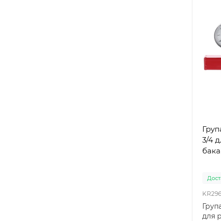
Груп
3/4 
бака
Доста
KR296
Група
для 