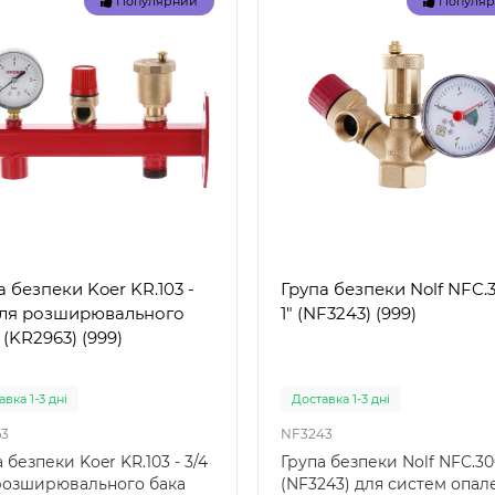
Популярний
Популя
а безпеки Koer KR.103 -
Група безпеки Nolf NFC.3
для розширювального
1" (NF3243) (999)
 (KR2963) (999)
вка 1-3 дні
Доставка 1-3 дні
3
NF3243
 безпеки Koer KR.103 - 3/4
Група безпеки Nolf NFC.300
розширювального бака
(NF3243) для систем опал