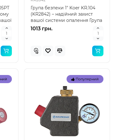
32034
32033
105PT
Група безпеки 1" Koer KR.104
ному
(KR2842) – надійний захист
для
Опис надувного жилета для
Надувн
вашої
вашої системи опалення Група
ість
плавання Bestway 32034
плаван
безпеки 1" Koe..
39 –
Bestway 32034 — це якісний
надійн
1013 грн.
надувний жилет дл..
дітей Н
221 грн.
88 грн
рний
Популярний