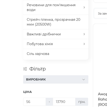
Речовини для пом'якшення
води
За за
Стрейч пленка, прозрачная 20
мкм (20500W)
Важливі дрібнички
Побутова хімія
Сіль харчова
Фільтр
ВИРОБНИК
ЦІНА
Амор
Roho 
-
грн.
(RO0