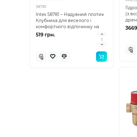
58781
57100
Гідро
(з во
Intex 58781 – Надувний плотик
Intex
дрен
Клубника для веселого і
наду
SUS30
комфортного відпочинку на
"Зеле
3669
воді Intex 58781 – я..
клас
519 грн.
476 