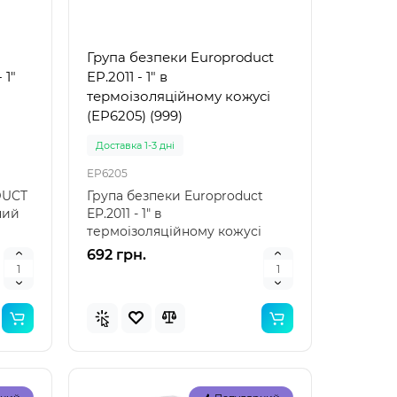
Група безпеки Europroduct
 1"
EP.2011 - 1" в
термоізоляційному кожусі
(EP6205) (999)
Доставка 1-3 дні
EP6205
DUCT
Група безпеки Europroduct
йний
EP.2011 - 1" в
термоізоляційному кожусі
(EP6205) – надійний захист
692 грн.
вашої с..