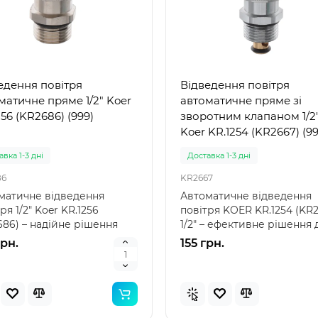
а для бутелів ПЕТ синій
Кришка для бутелів 5-10 
едення повітря
Відведення повітря
л, 38 мм (0021)
мм синій (0020)
матичне пряме 1/2" Koer
автоматичне пряме зі
256 (KR2686) (999)
зворотним клапаном 1/2
явностi
В наявностi
Koer KR.1254 (KR2667) (99
0020
вка 1-3 дні
Доставка 1-3 дні
 для бутелів ПЕТ синій 5-
Кришка для бутелів 5-10 л
86
KR2667
 38 мм (0021) – надійний
мм синій (0020) – надійни
матичне відведення
Автоматичне відведення
суар для зручного
аксесуар для зберігання 
ря 1/2" Koer KR.1256
повітря KOER KR.1254 (KR
несення Ручка..
Кришка для б..
рн.
15 грн.
686) – надійне рішення
1/2" – ефективне рішення 
истем опалення Від..
систем опалення В..
грн.
155 грн.