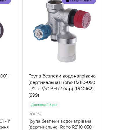
рний
Популярний
001 -
Група безпеки водонагрівача
(вертикальна) Roho R2110-050
-1/2"х 3/4" ВН (7 бар) (RO0162)
(999)
Доставка 1-3 дні
RO0162
1 - 1"
Група безпеки водонагрівача
ення
(вертикальна) Roho R2110-050 -