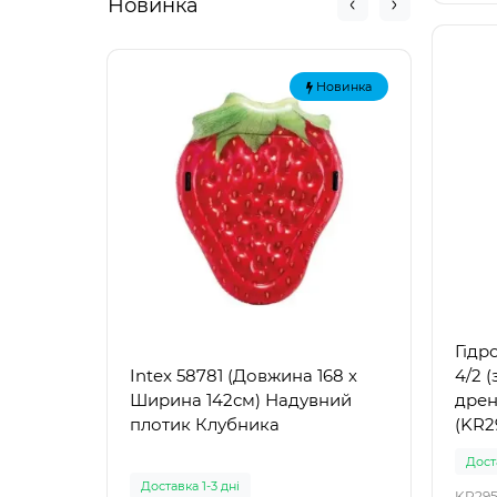
Новинка
Новинка
Гідр
4/2 (
Intex 58781 (Довжина 168 x
Intex
дрен
Ширина 142см) Надувний
Наду
(KR2
плотик Клубника
"Зел
Доста
Доставка 1-3 дні
Доста
KR295