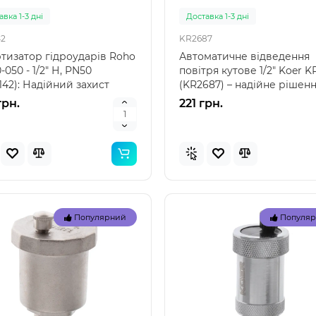
вка 1-3 дні
Доставка 1-3 дні
2
KR2687
тизатор гідроударів Roho
Автоматичне відведення
-050 - 1/2" Н, PN50
повітря кутове 1/2" Koer K
142): Надійний захист
(KR2687) – надійне рішен
ї системи опален..
для систем опален..
грн.
221 грн.
Топ
Популярний
Популя
Популярний
Популя