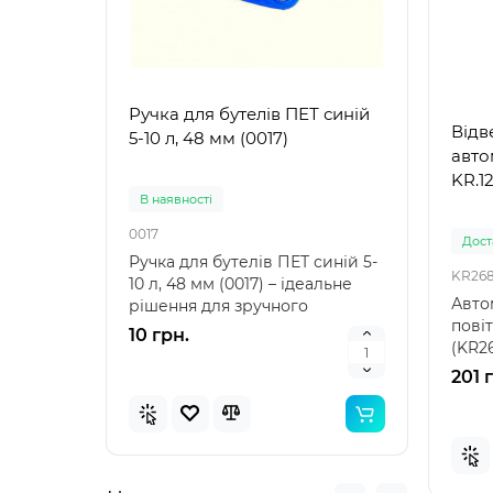
Ручка для бутелів ПЕТ синій
Ручк
Відв
5-10 л, 48 мм (0017)
5-10 
авто
KR.1
В наявностi
В на
0017
0021
Доста
Ручка для бутелів ПЕТ синій 5-
Ручка
KR26
10 л, 48 мм (0017) – ідеальне
10 л,
Авто
рішення для зручного
аксе
повіт
транспортування Ру..
пере
10 грн.
10 г
(KR2
для с
201 