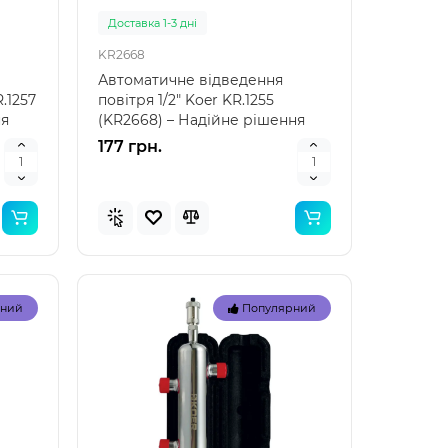
Доставка 1-3 дні
KR2668
Автоматичне відведення
R.1257
повітря 1/2" Koer KR.1255
ня
(KR2668) – Надійне рішення
для систем опалення Від..
177 грн.
Топ
Топ
рний
Популярний
рний
Популярний