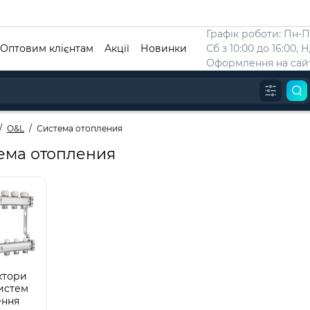
Графік роботи: Пн-Пт
Оптовим клієнтам
Акції
Новинки
Сб з 10:00 до 16:00, 
Оформлення на сайт
O&L
Система отопления
ема отопления
ктори
истем
ення