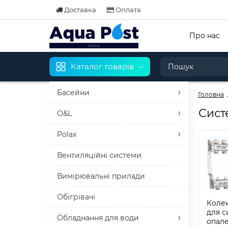
Доставка
Оплата
Про нас
Каталог товарів
Басейни
Головна
Сист
O&L
Polax
Вентиляційні системи
Вимірювальні прилади
Обігрівачі
Коле
для с
Обладнання для води
опал