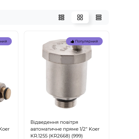
рний
Популярний
Відведення повітря
Koer
автоматичне пряме 1/2" Koer
KR.1255 (KR2668) (999)