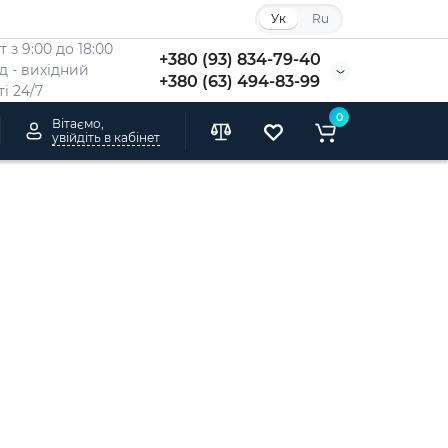
Ук
Ru
 з 9:00 до 18:00
+380 (93) 834-79-40
Нд - вихідний
+380 (63) 494-83-99
i 24/7
0
Вітаємо,
увійдіть в кабінет