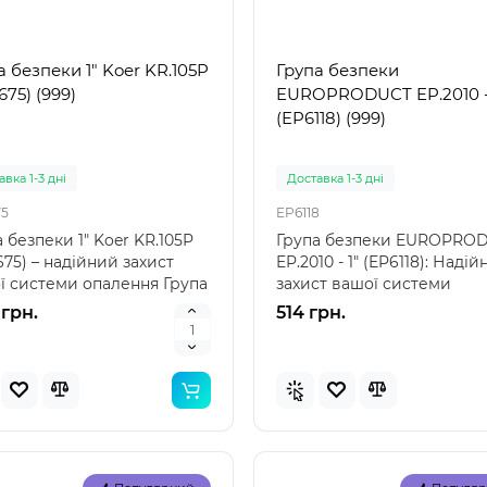
а безпеки 1" Koer KR.105P
Група безпеки
675) (999)
EUROPRODUCT EP.2010 -
(EP6118) (999)
вка 1-3 дні
Доставка 1-3 дні
5
EP6118
 безпеки 1" Koer KR.105P
Група безпеки EUROPRO
75) – надійний захист
EP.2010 - 1" (EP6118): Наді
ї системи опалення Група
захист вашої системи
ки 1" Ko..
опалення Група безпе..
 грн.
514 грн.