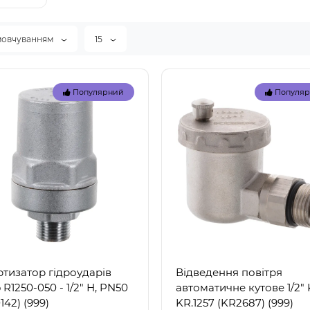
мовчуванням
15
Популярний
Популя
тизатор гідроударів
Відведення повітря
R1250-050 - 1/2" Н, PN50
автоматичне кутове 1/2" 
142) (999)
KR.1257 (KR2687) (999)