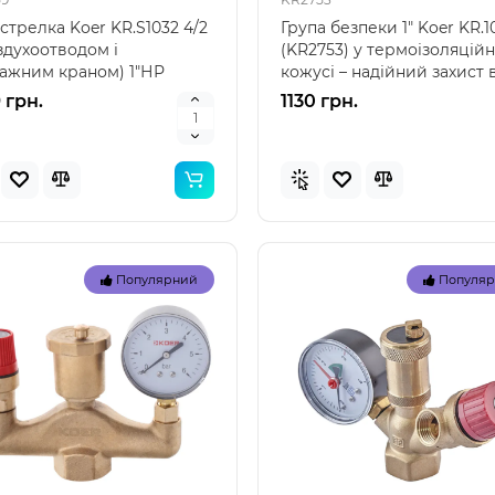
29039
стрелка Koer KR.S1032 4/2
Група безпеки 1" Koer KR.
здухоотводом і
(KR2753) у термоізоляцій
 57100 (85 x 85 x 23 см) -
Intex 29039 – термометр 
ажним краном) 1"НР
кожусі – надійний захист 
вний дитячий басейн
басейнів: точність і надійн
4 (KR2959) – Ідеальне..
системи о..
ний" Intex 57100 — це
від лідера ринку Intex 290
 грн.
1130 грн.
ичний надувн..
це якіс..
грн.
155 грн.
Популярний
Популя