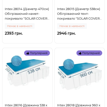
Intex 28014 (Діаметр 470см)
Intex 28015 (Діаметр 538см)
Обігріваючий намет-
Обігріваючий тент-
покривало "SOLAR COVER"
покривало "SOLAR COVER"
для басейну, 488см (0)
для басейну, 549см (0)
Немає в наявності
Немає в наявності
2393 грн.
2946 грн.
Популярний
Популярний
Intex 28016 (Довжина 538 x
Intex 28018 (Довжина 960 x