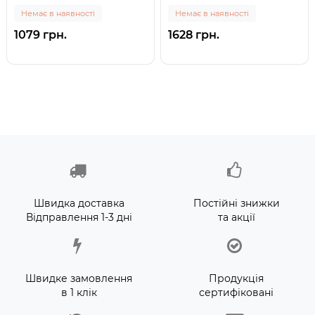
покривало "SOLAR COVER"
покривало "SOLAR COVER"
Немає в наявності
Немає в наявності
для басейну, 400x200см (0)
для басейну, 488x244см (0)
1079 грн.
1628 грн.
Швидка доставка
Постійні знижки
Відправлення 1-3 дні
та акції
Швидке замовлення
Продукція
в 1 клік
сертифіковані