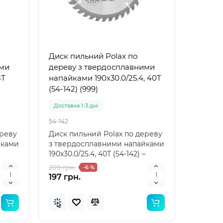
рний
Популярний
Диск пильний Polax по
инка
Новинка
ими
дереву з твердосплавними
8Т
напайками 190x30.0/25.4, 40Т
(54-142) (999)
Доставка 1-3 дні
54-142
ереву
Диск пильний Polax по дереву
йками
з твердосплавними напайками
190x30.0/25.4, 40Т (54-142) –
надійний інст..
209 грн.
-6 %
197 грн.
 для
Bestway 32034 (Довжина 51 x
Bestwa
Ширина 46см) Надувний
Ширина
жилет для плавання
нарука
Arm Ban