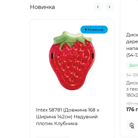
Новинка
Новинка
Диск
дере
напа
(54-1
Доста
54-139
Диск
з тв
180x2
надій
187 гр
176 
Intex 58781 (Довжина 168 x
Intex
Ширина 142см) Надувний
Наду
плотик Клубника
"Зел