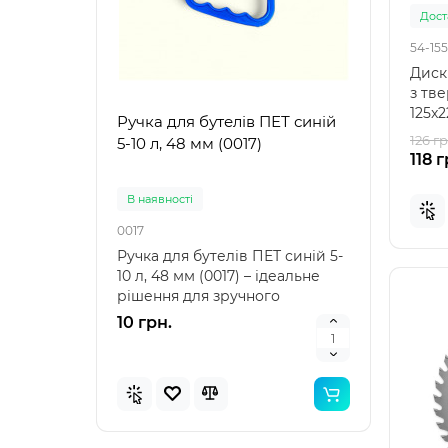
Доста
54-155
Диск
з тв
125x2
Ручка для бутелів ПЕТ синій
Ручк
ідеал
126 гр
5-10 л, 48 мм (0017)
5-10 
118 г
В наявностi
В на
0017
0021
Ручка для бутелів ПЕТ синій 5-
Ручка
10 л, 48 мм (0017) – ідеальне
10 л,
рішення для зручного
аксе
транспортування Ру..
пере
10 грн.
10 г