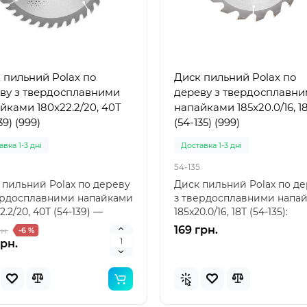
Популярний
Популя
 пильний Polax по
Диск пильний Polax по
Новинка
Нов
ву з твердосплавними
дереву з твердосплавн
йками 180x22.2/20, 40Т
напайками 185x20.0/16, 1
39) (999)
(54-135) (999)
вка 1-3 дні
Доставка 1-3 дні
54-135
 пильний Polax по дереву
Диск пильний Polax по д
ердосплавними напайками
з твердосплавними напа
2.2/20, 40Т (54-139) —
185x20.0/16, 18Т (54-135):
ний вибір ..
професійний вибі..
169 грн.
н.
-6 %
грн.
 57100 (85 x 85 x 23см)
Intex 29039 - Термо́метр
вний дитячий басейн
басе́йнів
ений"