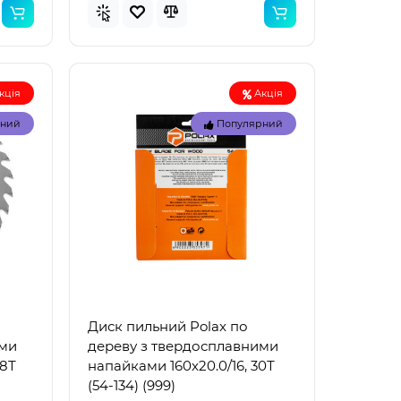
кція
Акція
рний
Популярний
Топ
Топ
рний
Популярний
Диск пильний Polax по
ими
дереву з твердосплавними
28Т
напайками 160x20.0/16, 30Т
(54-134) (999)