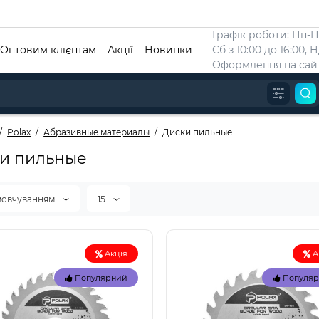
Графік роботи: Пн-Пт
Оптовим клієнтам
Акції
Новинки
Сб з 10:00 до 16:00, 
Оформлення на сайт
Polax
Абразивные материалы
Диски пильные
и пильные
мовчуванням
15
Акція
А
Популярний
Популя