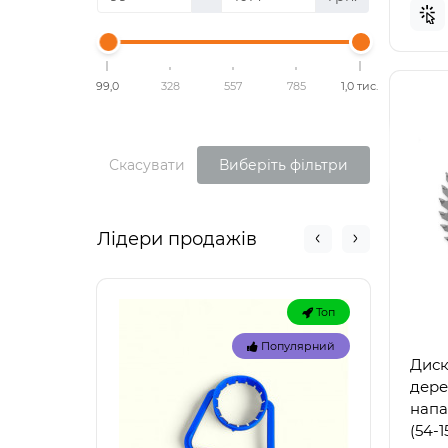
99,0
328
557
785
1,0 тис.
Скасувати
Виберіть фільтри
Лідери продажів
Топ
Популярний
Диск
дере
напа
(54-1