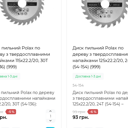
 пильний Polax по
Диск пильний Polax по
ву з твердосплавними
дереву з твердосплавн
йками 115x22.2/20, 30Т
напайками 125x22.2/20, 2
36) (999)
(54-154) (999)
вка 1-3 дні
Доставка 1-3 дні
54-154
 пильний Polax по дереву
Диск пильний Polax по д
ердосплавними напайками
з твердосплавними напа
2.2/20, 30Т (54-136):
125x22.2/20, 24Т (54-154) –
ний вибір д..
надійний вибір ..
н.
99 грн.
-5 %
-6 %
грн.
93 грн.