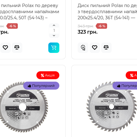
 пильний Polax по дереву
Диск пильний Polax по д
ердосплавними напайками
з твердосплавними напа
0.0/25.4, 50Т (54-143) –
200x25.4/20, 36Т (54-141) —
ний вибі..
надійний вибір ..
рн.
343 грн.
-6 %
-6 %
грн.
323 грн.
Акція
А
Популярний
Популя