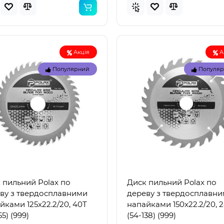
Акція
А
Популярний
Популя
Топ
Популярний
Популя
 пильний Polax по
Диск пильний Polax по
ву з твердосплавними
дереву з твердосплавн
йками 125x22.2/20, 40Т
напайками 150x22.2/20, 
55) (999)
(54-138) (999)