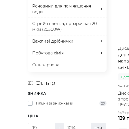
Речовини для пом'якшення
води
Стрейч пленка, прозрачная 20
мкм (20500W)
Важливі дрібнички
Диск
Побутова хімія
дере
напа
Сіль харчова
(54-1
Доста
Фільтр
54-136
Диск
ЗНИЖКА
з тв
Тільки зі знижками
20
115x2
надій
147 гр
ЦІНА
139 
-
грн.