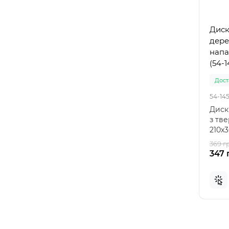
Диск
дере
напа
(54-1
Доста
54-14
Диск
з тв
210x3
опти
369 г
347 