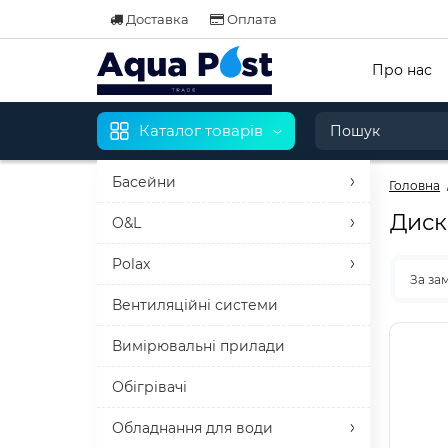
Доставка
Оплата
Про нас
Каталог товарів
Басейни
Головна
Диск
O&L
Polax
За за
Вентиляційні системи
Вимірювальні прилади
Обігрівачі
Обладнання для води