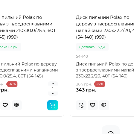
 пильний Polax по
Диск пильний Polax по
ву з твердосплавними
дереву з твердосплавн
йками 210x30.0/25.4, 60Т
напайками 230x22.2/20, 
45) (999)
(54-140) (999)
вка 1-3 дні
Доставка 1-3 дні
5
54-140
 пильний Polax по дереву
Диск пильний Polax по д
ердосплавними напайками
з твердосплавними напа
0.0/25.4, 60Т (54-145) —
230x22.2/20, 40Т (54-140) –
мальний в..
надійний вибір ..
рн.
364 грн.
-6 %
-6 %
грн.
343 грн.