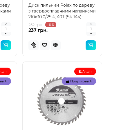
ереву
Диск пильний Polax по дереву
йками
з твердосплавними напайками
210x30.0/25.4, 40Т (54-144):
оптимальне ріш..
252 грн.
-6 %
237 грн.
кція
Акція
рний
Популярний