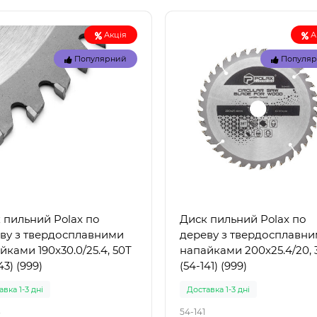
вка 1-3 дні
Немає в наявності
29039
Акція
А
 57100 (85 x 85 x 23 см) -
Intex 29039 – термометр 
вний дитячий басейн
басейнів: точність і надійн
Популярний
Популя
ний" Intex 57100 — це
від лідера ринку Intex 290
ичний надувн..
це якіс..
грн.
155 грн.
 пильний Polax по
Диск пильний Polax по
ву з твердосплавними
дереву з твердосплавн
йками 190x30.0/25.4, 50Т
напайками 200x25.4/20, 
43) (999)
(54-141) (999)
вка 1-3 дні
Доставка 1-3 дні
3
54-141