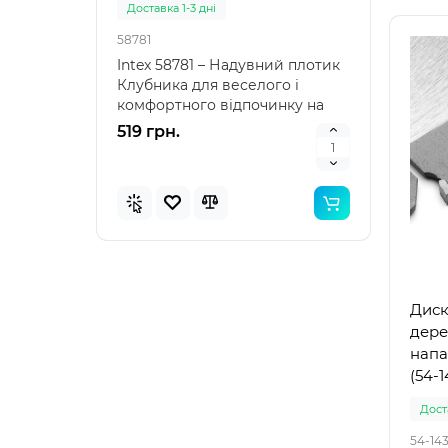
Доставка 1-3 дні
Доста
58781
57100
Intex 58781 – Надувний плотик
Intex
Клубника для веселого і
наду
комфортного відпочинку на
"Зеле
воді Intex 58781 – я..
клас
519 грн.
476 
Диск
дере
напа
(54-1
Доста
54-14