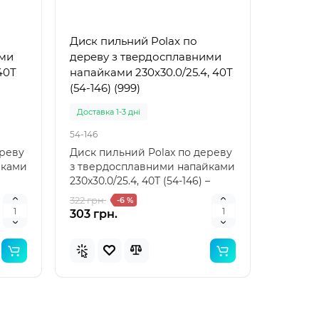
Диск пильний Polax по
ими
дереву з твердосплавними
40Т
напайками 230x30.0/25.4, 40Т
(54-146) (999)
Доставка 1-3 дні
54-146
ереву
Диск пильний Polax по дереву
йками
з твердосплавними напайками
230x30.0/25.4, 40Т (54-146) –
вибір професі..
322 грн.
-6 %
303 грн.