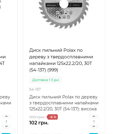
Диск пильний Polax по
ими
дереву з твердосплавними
4Т
напайками 125x22.2/20, 30Т
(54-137) (999)
Доставка 1-3 дні
54-137
ереву
Диск пильний Polax по дереву
йками
з твердосплавними напайками
125x22.2/20, 30Т (54-137): висока
якість рі..
109 грн.
-6 %
102 грн.