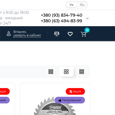
Ук
Ru
 з 9:00 до 18:00
+380 (93) 834-79-40
Нд - вихідний
+380 (63) 494-83-99
i 24/7
0
Вітаємо,
увійдіть в кабінет
кція
Акція
рний
Популярний