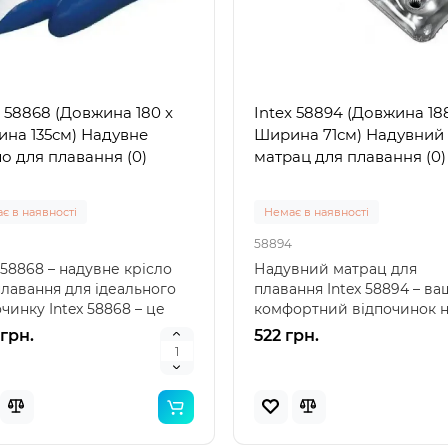
Популярний
Популя
Новинка
Нов
x 58868 (Довжина 180 x
Intex 58894 (Довжина 18
на 135см) Надувне
Ширина 71см) Надувний
ло для плавання (0)
матрац для плавання (0)
є в наявності
Немає в наявності
58894
 58868 – надувне крісло
Надувний матрац для
 57100 (85 x 85 x 23см)
Intex 29039 - Термо́метр
плавання для ідеального
плавання Intex 58894 – ва
вний дитячий басейн
басе́йнів
чинку Intex 58868 – це
комфортний відпочинок 
ений"
е надувн..
воді Intex 58894 – це ідеал
 грн.
522 грн.
вка 1-3 дні
Немає в наявності
29039
 57100 (85 x 85 x 23 см) -
Intex 29039 – термометр 