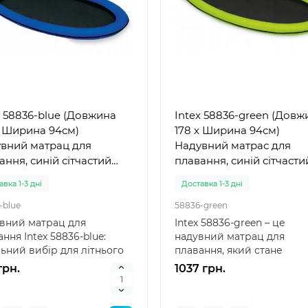
x 58836-blue (Довжина
Intex 58836-green (Довж
x Ширина 94см)
178 x Ширина 94см)
вний матрац для
Надувний матрас для
ання, синій сітчастий
плавання, синій сітчасти
(999)
вка 1-3 дні
Доставка 1-3 дні
-blue
58836-green
вний матрац для
Intex 58836-green – це
ння Intex 58836-blue:
надувний матрац для
льний вибір для літнього
плавання, який стане
чинку Intex 58836-b..
ідеальним вибором для
грн.
1037 грн.
комфортного ві..