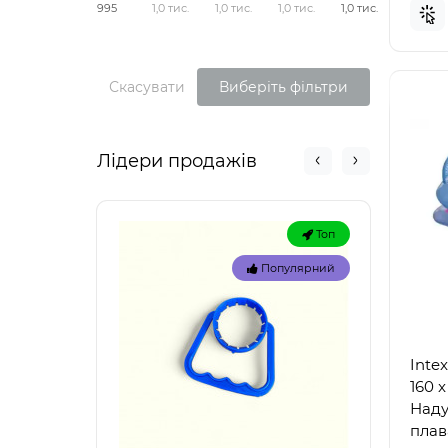
995
1,0 тис.
1,0 тис.
1,0 тис.
1,0 тис.
Скасувати
Виберіть фільтри
Лідери продажів
Топ
Популярний
Inte
160 
Наду
плав