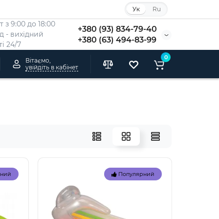
Ук
Ru
 з 9:00 до 18:00
+380 (93) 834-79-40
Нд - вихідний
+380 (63) 494-83-99
i 24/7
0
Вітаємо,
увійдіть в кабінет
рний
Популярний