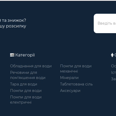
ій та знижок?
шу розсилку
Категорії
О
Обладнання для води
Помпи для води
Ос
механічні
Речовини для
Іс
пом'якшення води
Мінерали
За
Тара для води
Таблетована сіль
Помпи для води
Аксесуари
Помпи для води
електричні