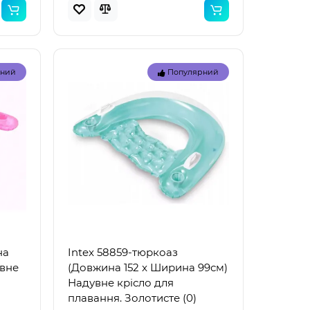
рний
Популярний
Топ
Топ
рний
Популярний
на
Intex 58859-тюркоаз
увне
(Довжина 152 x Ширина 99см)
Надувне крісло для
плавання. Золотисте (0)