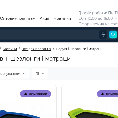
Графік роботи: Пн-Пт
Оптовим клієнтам
Акції
Новинки
Сб з 10:00 до 16:00, 
Оформлення на сайт
Басейни
Все для плавання
Надувні шезлонги і матраци
вні шезлонги і матраци
мовчуванням
15
Популярний
Популя