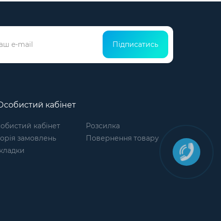
Підписатись
собистий кабінет
обистий кабінет
Розсилка
торія замовлень
Повернення товару
кладки