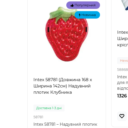
Популярний
Новинка
Inte
Шири
кріс
Нема
58868
Intex
Intex 58781 (Довжина 168 x
Intex
для 
Ширина 142см) Надувний
Наду
відпо
плотик Клубника
"Зел
якісн
1326
Доставка 1-3 дні
Доста
58781
57100
Intex 58781 – Надувний плотик
Intex