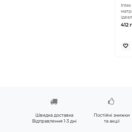
Intex
матр
ідеа
комф
412 
Швидка доставка
Постійні знижки
Відправлення 1-3 дні
та акції