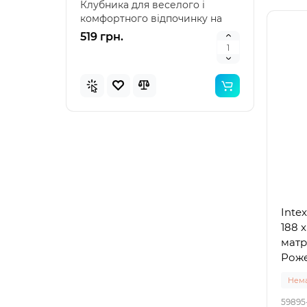
Клубника для веселого і
наду
комфортного відпочинку на
"Зеле
воді Intex 58781 – я..
клас
519 грн.
476 
Inte
188 
матр
Роже
Нема
59895