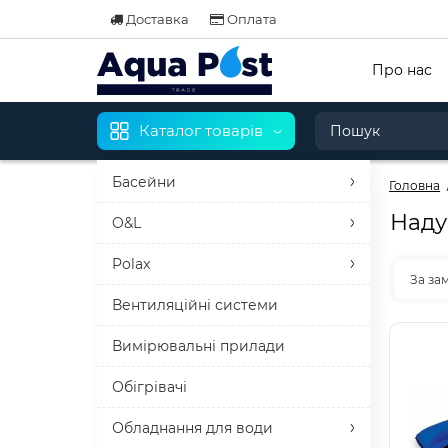
Доставка
Оплата
Про нас
Каталог товарів
Басейни
Головна
Наду
O&L
Polax
За за
Вентиляційні системи
Вимірювальні прилади
Обігрівачі
Обладнання для води