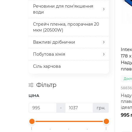
Речовини для пом'якшення
води
Стрейч пленка, прозрачная 20
мкм (20500W)
Важливі дрібнички
Inte
Побутова хімія
178 
Наду
Сіль харчова
плав
(999)
Доста
Фільтр
58836
Наду
ЦІНА
плава
ідеа
-
грн.
відпо
995 