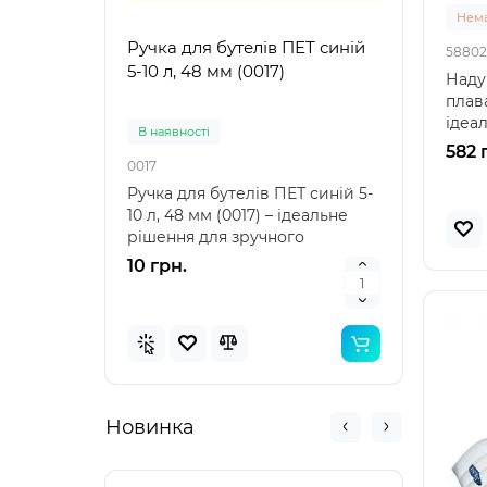
Нема
Ручка для бутелів ПЕТ синій
Ручк
58802
5-10 л, 48 мм (0017)
5-10 
Наду
плава
ідеа
В наявностi
В на
відпо
582 
0017
0021
Ручка для бутелів ПЕТ синій 5-
Ручка
10 л, 48 мм (0017) – ідеальне
10 л,
рішення для зручного
аксе
транспортування Ру..
пере
10 грн.
10 г
Новинка