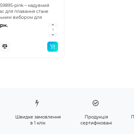
 59895-pink – надувний
ас для плавання стане
льним вибором для
ортного відпочинку б..
грн.
Швидке замовлення
Продукція
П
в 1 клік
сертифіковані