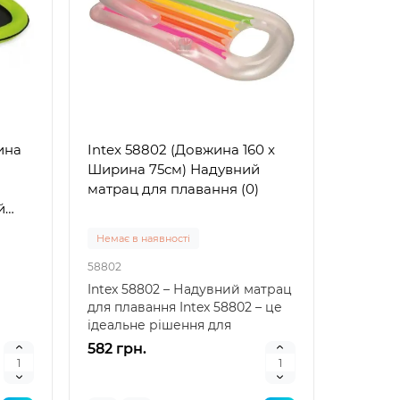
ина
Intex 58802 (Довжина 160 x
Ширина 75см) Надувний
матрац для плавання (0)
й
Немає в наявності
58802
Intex 58802 – Надувний матрац
для плавання Intex 58802 – це
ідеальне рішення для
комфортного відпо..
582 грн.