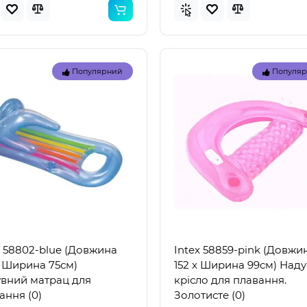
Популярний
Популя
Топ
Популярний
Популя
x 58802-blue (Довжина
Intex 58859-pink (Довжи
x Ширина 75см)
152 x Ширина 99см) Над
вний матрац для
крісло для плавання.
ання (0)
Золотисте (0)