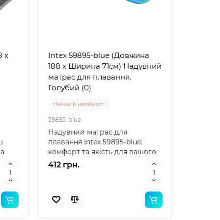
рний
Популярний
инка
Новинка
8 x
Intex 59895-blue (Довжина
188 x Ширина 71см) Надувний
матрас для плавання.
Голубий (0)
Немає в наявності
59895-blue
Надувний матрас для
 для
Bestway 32034 (Довжина 51 x
Bestwa
ш
плавання Intex 59895-blue:
Ширина 46см) Надувний
Ширина
на
комфорт та якість для вашого
жилет для плавання
нарука
ь..
відпочинку Intex 59895-b..
412 грн.
Arm Ban
Доставка 1-3 дні
Доставка
32034
32033
для
Опис надувного жилета для
Надувн