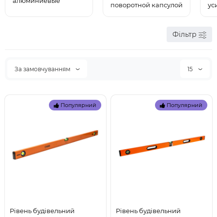
алюминиевые
поворотной капсулой
ус
Фільтр
За замовчуванням
15
Популярний
Популярний
Рівень будівельний
Рівень будівельний