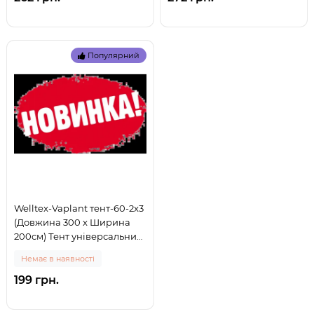
Популярний
Welltex-Vaplant тент-60-2x3
(Довжина 300 x Ширина
200см) Тент універсальний,
тарпаулін - підстилка, 60 г/
Немає в наявності
м2 (0)
199 грн.