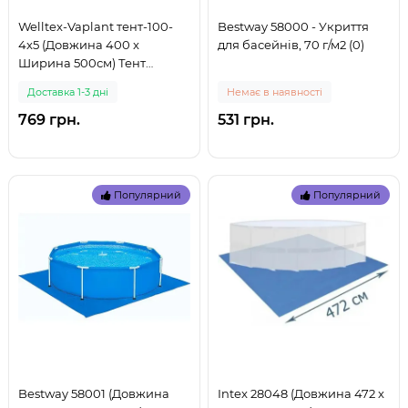
Welltex-Vaplant тент-100-
Bestway 58000 - Укриття
4x5 (Довжина 400 x
для басейнів, 70 г/м2 (0)
Ширина 500см) Тент
універсальний - підстилка,
Доставка 1-3 дні
Немає в наявності
щільність 100 г/м2 (999)
769 грн.
531 грн.
Популярний
Популярний
Bestway 58001 (Довжина
Intex 28048 (Довжина 472 x