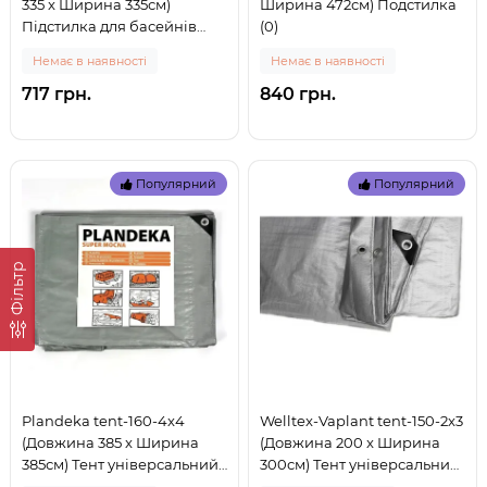
335 x Ширина 335см)
Ширина 472см) Подстилка
Підстилка для басейнів
(0)
квадратна, 70 г/м2 (0)
Немає в наявності
Немає в наявності
717 грн.
840 грн.
Популярний
Популярний
Фільтр
Plandeka tent-160-4x4
Welltex-Vaplant tent-150-2x3
(Довжина 385 x Ширина
(Довжина 200 x Ширина
385см) Тент універсальний,
300см) Тент універсальний
тарпаулін - підстилка, 160 г/
- підстилка, щільність 150 г/