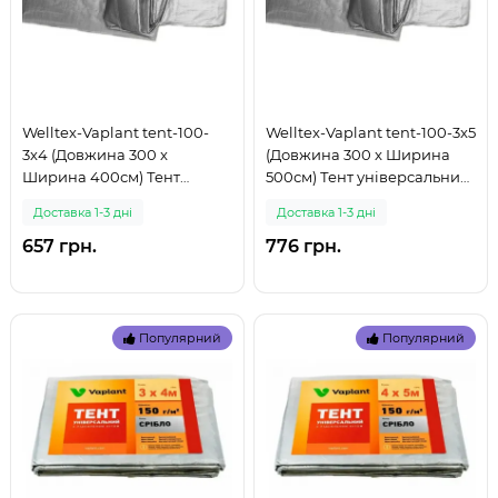
Welltex-Vaplant tent-100-
Welltex-Vaplant tent-100-3x5
3x4 (Довжина 300 x
(Довжина 300 x Ширина
Ширина 400см) Тент
500см) Тент універсальний
універсальний - підстилка,
- підстилка, щільність 100 г/
Доставка 1-3 дні
Доставка 1-3 дні
щільність 100 г/м2 (999)
м2 (999)
657 грн.
776 грн.
Популярний
Популярний