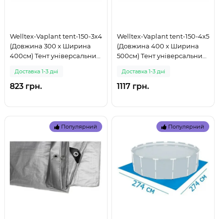
Welltex-Vaplant tent-150-3x4
Welltex-Vaplant tent-150-4x5
(Довжина 300 x Ширина
(Довжина 400 x Ширина
400см) Тент універсальний
500см) Тент універсальний
- підстилка, густина 150 г/м2
- підстилка, щільність 150 г/
Доставка 1-3 дні
Доставка 1-3 дні
(999)
м2 (999)
823 грн.
1117 грн.
Популярний
Популярний