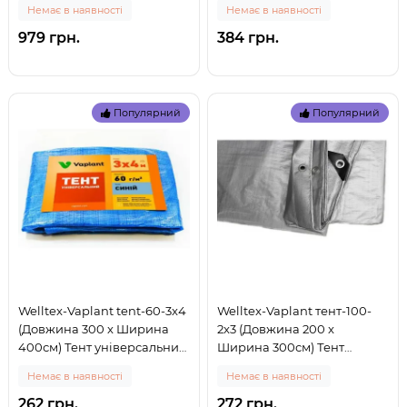
Немає в наявності
Немає в наявності
м2 (0)
м2 (0)
979 грн.
384 грн.
Популярний
Популярний
Welltex-Vaplant tent-60-3x4
Welltex-Vaplant тент-100-
(Довжина 300 x Ширина
2x3 (Довжина 200 x
400см) Тент універсальний,
Ширина 300см) Тент
тарпаулін - підстилка, 60 г/
універсальний - підстилка,
Немає в наявності
Немає в наявності
м2 (0)
щільність 100 г/м2 (0)
262 грн.
272 грн.