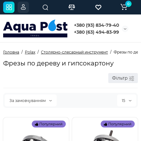
0
+380 (93) 834-79-40
+380 (63) 494-83-99
Головна
Polax
Столярно-слесарный инструмент
Фрезы по дер
Фрезы по дереву и гипсокартону
Фільтр
За замовчуванням
15
Популярний
Популярний