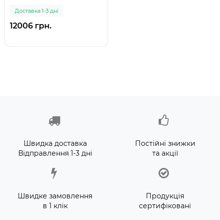
TORNADO 3.0+ Інсталяція з
Доставка 1-3 дні
панеллю змиву Chrome
(MP6690) (999)
12006 грн.
Швидка доставка
Постійні знижки
Відправлення 1-3 дні
та акції
Швидке замовлення
Продукція
в 1 клік
сертифіковані