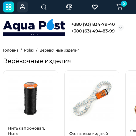
0
+380 (93) 834-79-40
+380 (63) 494-83-99
Головна
Polax
Верёвочные изделия
Верёвочные изделия
Нить капроновая,
Фа
Нить
Фал полиамидный