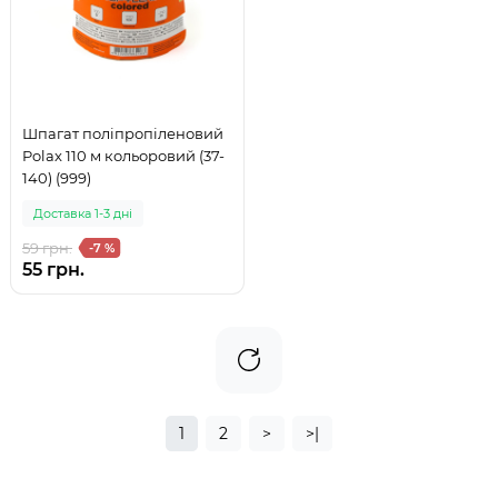
Шпагат поліпропіленовий
Polax 110 м кольоровий (37-
140) (999)
Доставка 1-3 дні
59 грн.
-7 %
55 грн.
1
2
>
>|