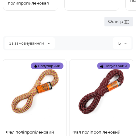
по
полипропиленовая
Фільтр
За замовчуванням
15
Популярний
Популярний
Фал поліпропіленовий
Фал поліпропіленовий