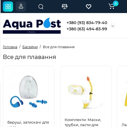
0
Кришка для бутелів 5-10
Кришка для бутелів 18,9
Б
л, 38 мм синій (0020)
л, ПЕТ з кільцем, синій
б
+380 (93) 834-79-40
(0003BLU)
п
+380 (63) 494-83-99
В наявностi
В наявностi
15 грн.
10 грн.
4
Головна
Басейни
Все для плавання
Все для плавання
Популярний
Популярний
Новинка
Новинка
Комплекти: Маски,
Беруші, затискачі для
трубки, ласти для
Ла