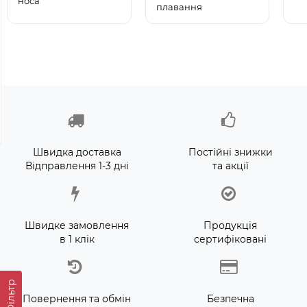
носа
плавання
Intex 29039 - Термо́метр
Bestway 32034
B
для басе́йнів
(Довжина 51 x Ширина
(
46см) Надувний жилет
1
для плавання
н
Немає в наявності
Доставка 1-3 дні
п
2
155 грн.
221 грн.
8
Швидка доставка
Постійні знижки
Відправлення 1-3 дні
та акції
Швидке замовлення
Продукція
в 1 клік
сертифіковані
Фільтр
Повернення та обмін
Безпечна