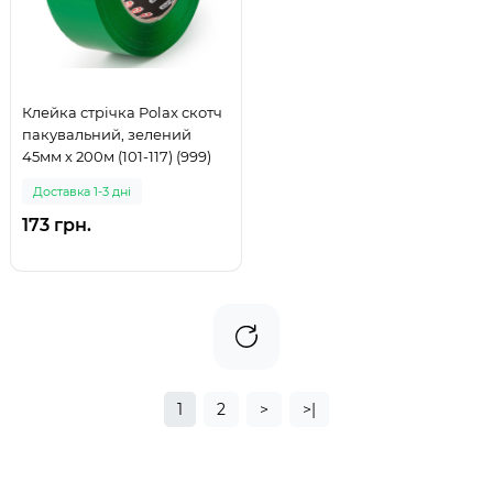
Клейка стрічка Polax скотч
пакувальний, зелений
45мм х 200м (101-117) (999)
Доставка 1-3 дні
173 грн.
1
2
>
>|