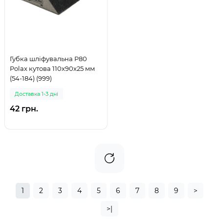
Губка шліфувальна P80
Polax кутова 110х90х25 мм
(54-184) (999)
Доставка 1-3 дні
42 грн.
1
2
3
4
5
6
7
8
9
>
>|