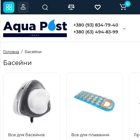
0
Кришка для бутелів 5-10
Кришка для бутелів 18,9
Б
+380 (93) 834-79-40
л, 38 мм синій (0020)
л, ПЕТ з кільцем, синій
б
+380 (63) 494-83-99
(0003BLU)
п
В наявностi
В наявностi
Головна
Басейни
15 грн.
10 грн.
4
Басейни
Популярний
Популярний
Новинка
Новинка
Все для басейнів
Все для плавання
Гі