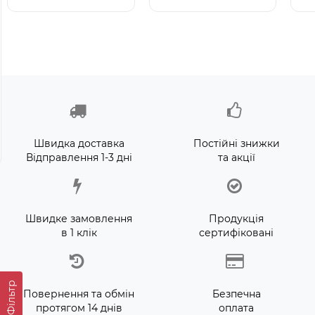
Intex 29039 - Термо́метр
Bestway 32034
B
для басе́йнів
(Довжина 51 x Ширина
(
46см) Надувний жилет
1
для плавання
н
Немає в наявності
Доставка 1-3 дні
п
2
155 грн.
221 грн.
8
Швидка доставка
Постійні знижки
Відправлення 1-3 дні
та акції
Швидке замовлення
Продукція
в 1 клік
сертифіковані
Фільтр
Повернення та обмін
Безпечна
протягом 14 днів
оплата