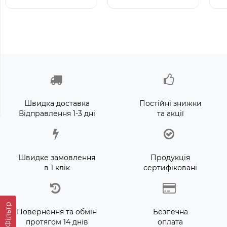
Intex 29039 - Термо́метр
Bestway 32034
B
для басе́йнів
(Довжина 51 x Ширина
(
46см) Надувний жилет
1
для плавання
н
Немає в наявності
Доставка 1-3 дні
п
2
155 грн.
221 грн.
8
Швидка доставка
Постійні знижки
Відправлення 1-3 дні
та акції
Швидке замовлення
Продукція
в 1 клік
сертифіковані
Фільтр
Повернення та обмін
Безпечна
протягом 14 днів
оплата