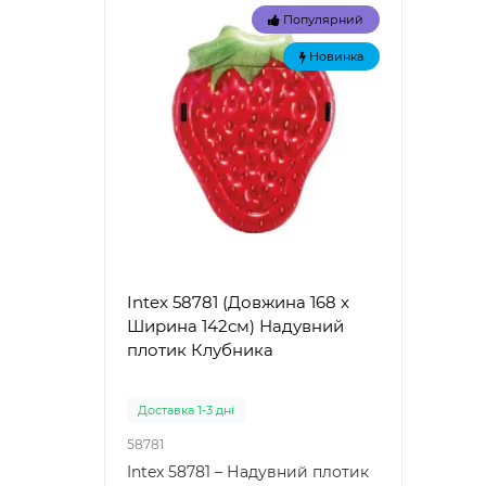
Популярний
Новинка
Intex 58781 (Довжина 168 x
Intex
Ширина 142см) Надувний
Наду
плотик Клубника
"Зел
Доставка 1-3 дні
Доста
58781
57100
Intex 58781 – Надувний плотик
Intex