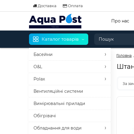
Доставка
Оплата
Про нас
Каталог товарів
Басейни
Головна
Штан
O&L
Polax
За за
Вентиляційні системи
Вимірювальні прилади
Обігрівачі
Обладнання для води