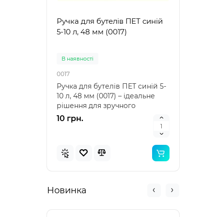
Ручка для бутелів ПЕТ синій
Ручк
5-10 л, 48 мм (0017)
5-10 
В наявностi
В на
0017
0021
Ручка для бутелів ПЕТ синій 5-
Ручка
10 л, 48 мм (0017) – ідеальне
10 л,
рішення для зручного
аксе
транспортування Ру..
пере
10 грн.
10 г
Новинка