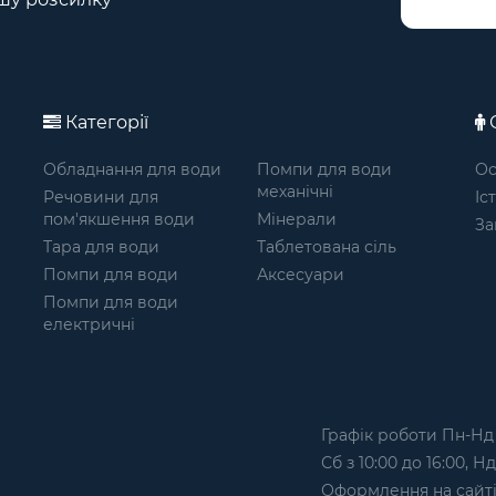
Категорії
О
Обладнання для води
Помпи для води
Ос
механічні
Речовини для
Іс
пом'якшення води
Мінерали
За
Тара для води
Таблетована сіль
Помпи для води
Аксесуари
Помпи для води
електричні
Графік роботи Пн-Нд з
Сб з 10:00 до 16:00, Н
Оформлення на сайтi