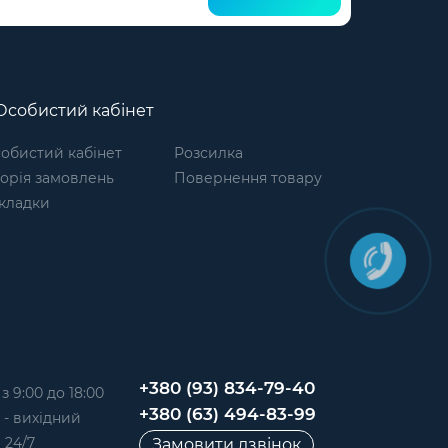
собистий кабінет
обистий кабінет
Розсилка
торія замовлень
Повернення товару
кладки
+380 (93) 834-79-40
 9:00 до 18:00
+380 (63) 494-83-99
д - вихідний
 24/7
Замовити дзвінок