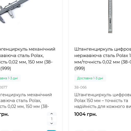
генциркуль механічний
Штангенциркуль цифро
авіюча сталь Polax,
нержавіюча сталь Polax 
сть 0,02 мм, 150 мм (38-
мм/точність 0,02 мм (38-
(999)
(999)
вка 1-3 дні
Доставка 1-3 дні
2677
38-066
генциркуль механічний
Штангенциркуль цифров
авіюча сталь Polax,
Polax 150 мм – точність та
сть 0,02 мм, 150 мм (38-
надійність для кожного в
 — найкращий вибі..
Штангенциркуль циф..
грн.
1004 грн.