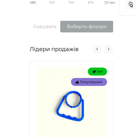
485
615
745
874
1,0 тис.
Скасувати
Виберіть фільтри
Лідери продажів
Топ
Популярний