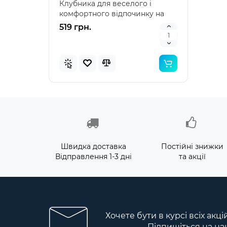
Клубника для веселого і
наду
комфортного відпочинку на
"Зеле
воді Intex 58781 – я..
клас
519 грн.
476 
Швидка доставка
Постійні знижки
Відправлення 1-3 дні
та акції
Хочете бути в курсі всіх акц
Підпишіться на на