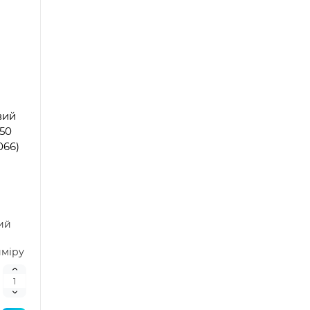
вий
150
066)
ий
иміру