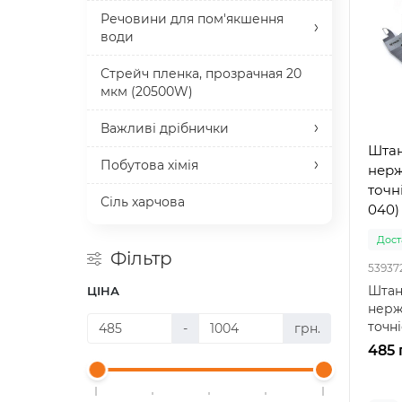
Речовини для пом'якшення
води
Стрейч пленка, прозрачная 20
мкм (20500W)
Важливі дрібнички
Штан
Побутова хімія
нерж
точні
Сіль харчова
040) 
Доста
Фільтр
53937
Штан
ЦІНА
нерж
точні
-
грн.
040)
485 