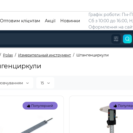
Графік роботи: Пн-Пт
Оптовим клієнтам
Акції
Новинки
Сб з 10:00 до 16:00, 
Оформлення на сайт
Polax
Измерительный инструмент
Штангенциркули
генциркули
мовчуванням
15
Популярний
Популя