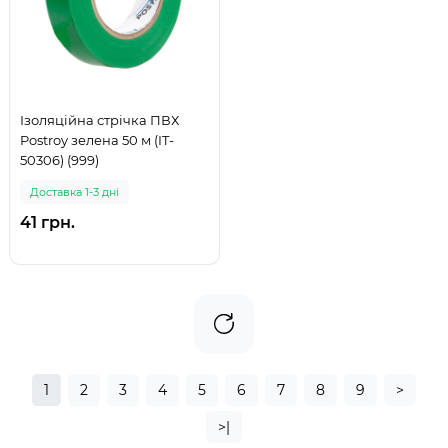
Ізоляційна стрічка ПВХ
Postroy зелена 50 м (IT-
50306) (999)
Доставка 1-3 дні
41 грн.
1
2
3
4
5
6
7
8
9
>
>|