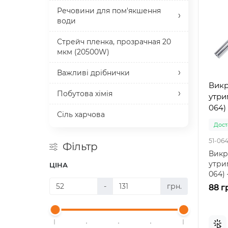
Речовини для пом'якшення
води
Стрейч пленка, прозрачная 20
мкм (20500W)
Важливі дрібнички
Викр
Побутова хімія
утрим
064) 
Сіль харчова
Доста
51-06
Фільтр
Викр
утрим
ЦІНА
064)
для 
-
грн.
88 г