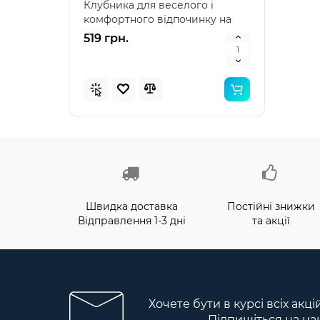
Клубника для веселого і
наду
комфортного відпочинку на
"Зеле
воді Intex 58781 – я..
клас
519 грн.
476 
Швидка доставка
Постійні знижки
Відправлення 1-3 дні
та акції
Хочете бути в курсі всіх акц
Підпишіться на на