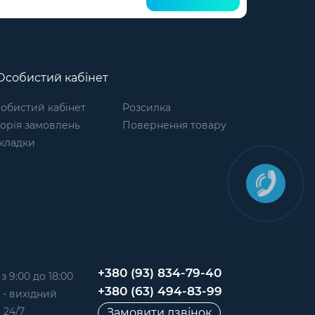
собистий кабінет
обистий кабінет
Розсилка
торія замовлень
Повернення товару
кладки
+380 (93) 834-79-40
 9:00 до 18:00
+380 (63) 494-83-99
д - вихідний
 24/7
Замовити дзвінок