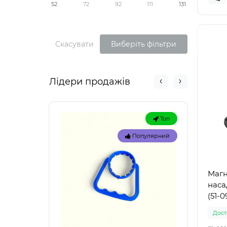
52
72
92
111
131
Скасувати
Виберіть фільтри
Лідери продажів
Топ
Популярний
Магн
насад
(51-0
Доста