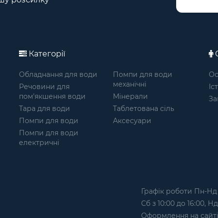
Категорії
О
Обладнання для води
Помпи для води
Ос
механічні
Речовини для
Іс
пом'якшення води
Мінерали
За
Тара для води
Таблетована сіль
Помпи для води
Аксесуари
Помпи для води
електричні
Графік роботи Пн-Нд з
Сб з 10:00 до 16:00, Н
Оформлення на сайтi