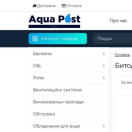
Доставка
Оплата
Про нас
Каталог товарів
Басейни
Головна
Бито
O&L
Polax
За за
Вентиляційні системи
Вимірювальні прилади
Обігрівачі
Обладнання для води