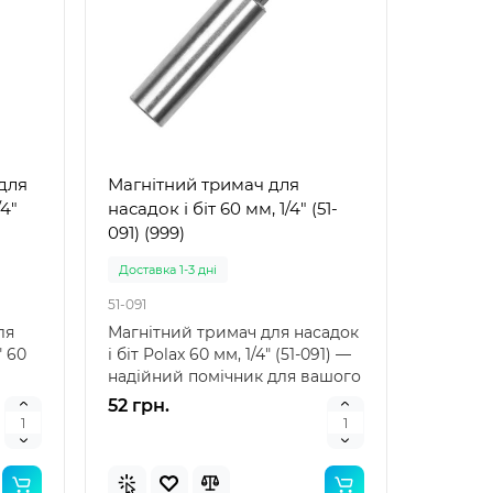
для
Магнітний тримач для
/4"
насадок і біт 60 мм, 1/4" (51-
091) (999)
Доставка 1-3 дні
51-091
ля
Магнітний тримач для насадок
" 60
і біт Polax 60 мм, 1/4" (51-091) —
надійний помічник для вашого
інструм..
52 грн.