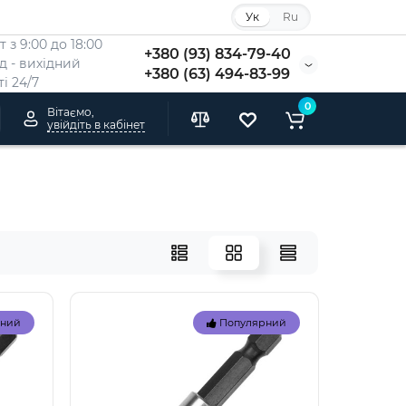
Ук
Ru
 з 9:00 до 18:00
+380 (93) 834-79-40
Нд - вихідний
+380 (63) 494-83-99
i 24/7
0
Вітаємо,
увійдіть в кабінет
рний
Популярний