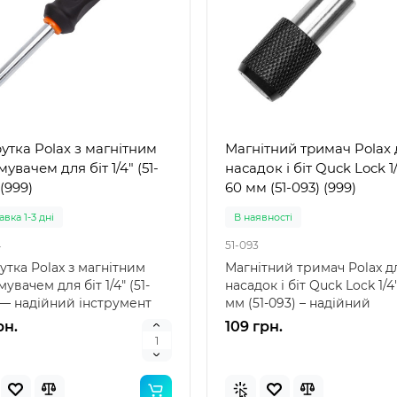
утка Polax з магнітним
Магнітний тримач Polax 
увачем для біт 1/4" (51-
насадок і біт Quck Lock 1
(999)
60 мм (51-093) (999)
вка 1-3 дні
В наявностi
4
51-093
утка Polax з магнітним
Магнітний тримач Polax д
увачем для біт 1/4" (51-
насадок і біт Quck Lock 1/4
 — надійний інструмент
мм (51-093) – надійний
вашого велоси..
інструмент для ваш..
рн.
109 грн.