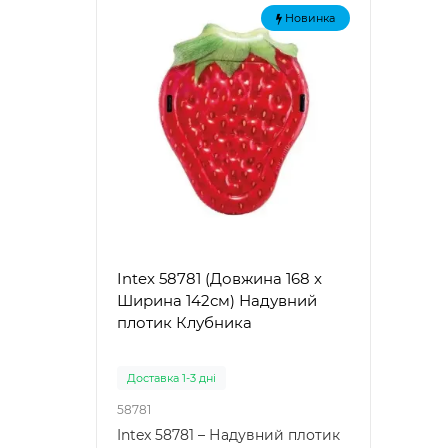
Новинка
Intex 58781 (Довжина 168 x
Intex
Ширина 142см) Надувний
Наду
плотик Клубника
"Зел
Доставка 1-3 дні
Доста
58781
57100
Intex 58781 – Надувний плотик
Intex