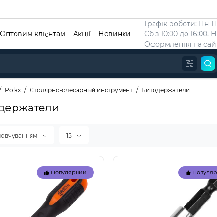
Графік роботи: Пн-Пт
Оптовим клієнтам
Акції
Новинки
Сб з 10:00 до 16:00, 
Оформлення на сайт
Polax
Столярно-слесарный инструмент
Битодержатели
держатели
мовчуванням
15
Популярний
Популя