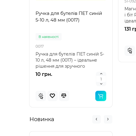
51-092
Магн
Ручка для бутелів ПЕТ синій
Ручк
і біт 
5-10 л, 48 мм (0017)
5-10 
ідеа
велол
131 г
В наявностi
В на
0017
0021
Ручка для бутелів ПЕТ синій 5-
Ручка
10 л, 48 мм (0017) – ідеальне
10 л,
рішення для зручного
аксе
транспортування Ру..
пере
10 грн.
10 г
Новинка