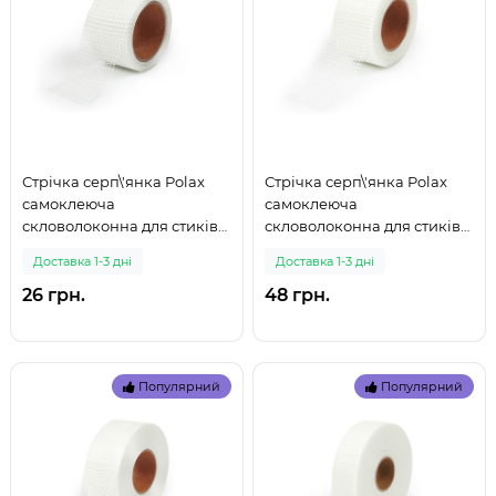
Стрічка серп\'янка Polax
Стрічка серп\'янка Polax
самоклеюча
самоклеюча
скловолоконна для стиків
скловолоконна для стиків
45 мм х 10 м (100-146) (999)
45 мм х 20 м (100-147) (999)
Доставка 1-3 дні
Доставка 1-3 дні
26 грн.
48 грн.
Популярний
Популярний