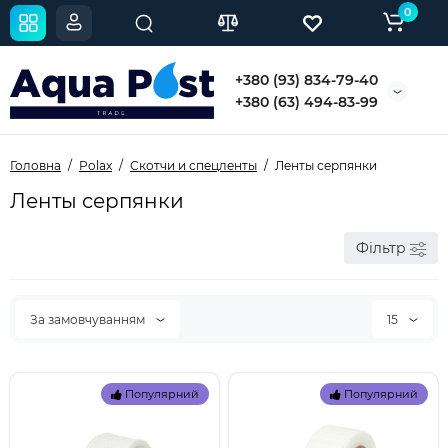
0
+380 (93) 834-79-40
+380 (63) 494-83-99
Головна
Polax
Скотчи и спецленты
Ленты серпянки
Ленты серпянки
Фільтр
За замовчуванням
15
Популярний
Популярний