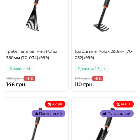
Граблі віялові міні Polax
Граблі міні Polax 290мм (70-
380мм (70-034) (999)
032) (999)
В наявностi
Доставка 1-3 дні
155 грн.
117 грн.
-6 %
-6 %
146 грн.
110 грн.
Акція
Акція
Популярний
Популярний