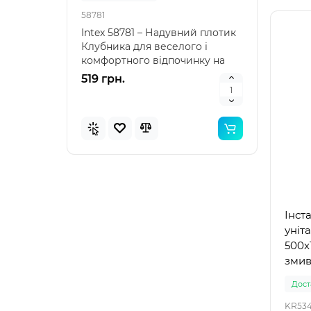
58781
57100
Intex 58781 – Надувний плотик
Intex
Клубника для веселого і
наду
комфортного відпочинку на
"Зеле
воді Intex 58781 – я..
клас
519 грн.
476 
Інст
уніт
500x
змив
(999)
Доста
KR534