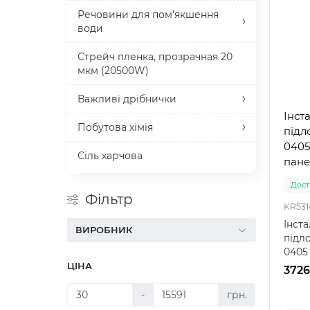
Речовини для пом'якшення
води
Стрейч пленка, прозрачная 20
мкм (20500W)
Важливі дрібнички
Інст
Побутова хімія
підл
0405
Сіль харчова
пане
Доста
Фільтр
KR531
Інст
ВИРОБНИК
підло
0405 
вашої
ЦІНА
3726
-
грн.