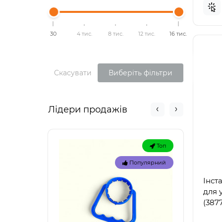
30
4 тис.
8 тис.
12 тис.
16 тис.
Скасувати
Виберіть фільтри
Лідери продажів
Топ
Популярний
Інст
для 
(387