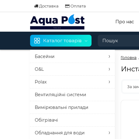
Доставка
Оплата
Про нас
Каталог товарів
Басейни
Головна
Инст
O&L
Polax
За за
Вентиляційні системи
Вимірювальні прилади
Обігрівачі
Обладнання для води