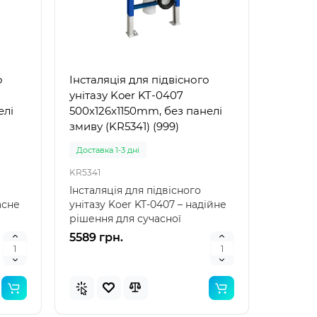
рний
Популярний
о
Інсталяція для підвісного
инка
Новинка
унітазу Koer KT-0407
елі
500x126x1150mm, без панелі
змиву (KR5341) (999)
Доставка 1-3 дні
KR5341
Інсталяція для підвісного
асне
унітазу Koer KT-0407 – надійне
рішення для сучасної
сантехніки Інсталяцій..
5589 грн.
 для
Bestway 32034 (Довжина 51 x
Bestwa
Ширина 46см) Надувний
Ширина
жилет для плавання
нарука
Arm Ban
Доставка 1-3 дні
Доставка