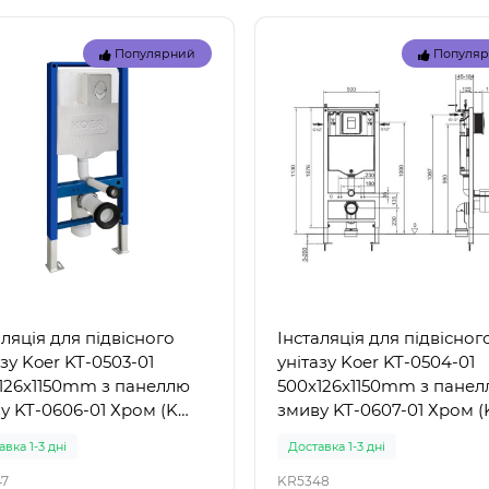
29039
 57100 (85 x 85 x 23 см) -
Intex 29039 – термометр 
Популярний
Популя
вний дитячий басейн
басейнів: точність і надійн
ний" Intex 57100 — це
від лідера ринку Intex 290
ичний надувн..
це якіс..
грн.
155 грн.
аляція для підвісного
Інсталяція для підвісног
азу Koer KT-0503-01
унітазу Koer KT-0504-01
126x1150mm з панеллю
500x126x1150mm з пане
у KT-0606-01 Хром (K
змиву KT-0607-01 Хром (
(999)
вка 1-3 дні
Доставка 1-3 дні
7
KR5348