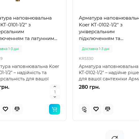
тура наповнювальна
Арматура наповнюваль
KT-0101-1/2" з
Koer KT-0102-1/2" з
ерсальним
універсальним
люченням та латунним
підключенням та
ленням 1/2" (999)
пластиковим різьблення
вка 1-3 дні
Доставка 1-3 дні
(999)
9
KR5330
тура наповнювальна Koer
Арматура наповнювальна
01-1/2" – надійність та
KT-0102-1/2" – надійне ріш
ерсальність для вашої
для вашої сантехніки Арм
хніки Армат..
наповнювал..
грн.
280 грн.