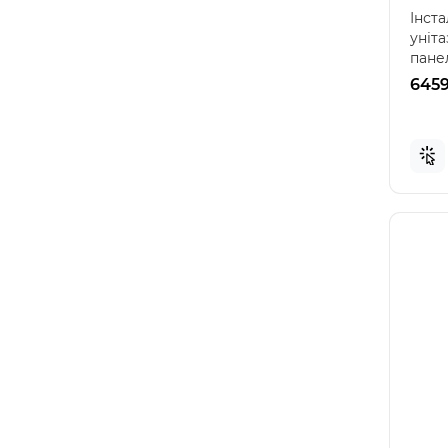
Інста
уніта
пане
Хром 
6459