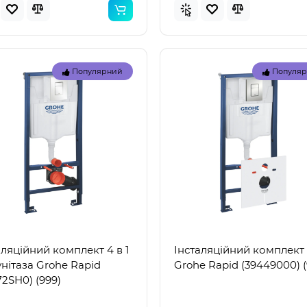
Популярний
Популя
Топ
Популярний
Популя
аляційний комплект 4 в 1
Інсталяційний комплект 5
унітаза Grohe Rapid
Grohe Rapid (39449000) (
72SH0) (999)