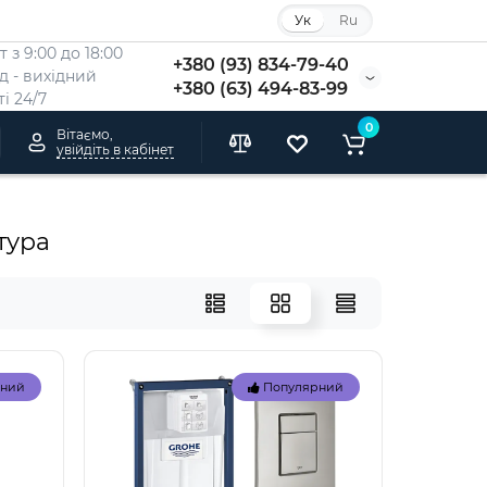
Ук
Ru
 з 9:00 до 18:00
+380 (93) 834-79-40
Нд - вихідний
+380 (63) 494-83-99
i 24/7
0
Вітаємо,
увійдіть в кабінет
тура
рний
Популярний