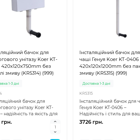
аляційний бачок для
Інсталяційний бачок для
огового унітазу Koer KT-
чаші Генуя Koer KT-0406
 420x120x750mm без
420x120x1200mm без па
лі змиву (KR5314) (999)
змиву (KR5315) (999)
вка 1-3 дні
Доставка 1-3 дні
4
KR5315
аляційний бачок для
Інсталяційний бачок для 
гового унітазу Koer KT-
Генуя Koer KT-0406 –
– надійність та якість для
Надійність і стиль для ва
 сантехніки..
ванної кімнати Інста..
 грн.
3726 грн.