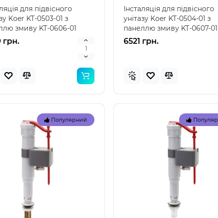
ляція для підвісного
Інсталяція для підвісного
зу Koer KT-0503-01 з
унітазу Koer KT-0504-01 з
ллю змиву KT-0606-01
панеллю змиву KT-0607-01
– сучасне рішення ..
Хром – сучасне рішення ..
 грн.
6521 грн.
Популярний
Популя