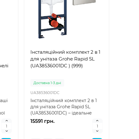
Інсталяційний комплект 2 в 1
для унітаза Grohe Rapid SL
нелі
(UA38536001DC ) (999)
Доставка 1-3 дні
UA38536001DC
чаші
Інсталяційний комплект 2 в 1
для унітаза Grohe Rapid SL
шої
(UA38536001DC) – ідеальне
рішення для сучасн..
15591 грн.