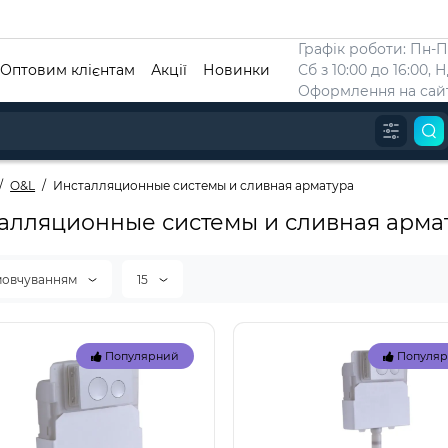
Графік роботи: Пн-Пт
Оптовим клієнтам
Акції
Новинки
Сб з 10:00 до 16:00, 
Оформлення на сайт
O&L
Инсталляционные системы и сливная арматура
алляционные системы и сливная арма
мовчуванням
15
Популярний
Популя