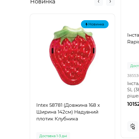
Новинка
Новинка
Інст
Rapid
Доста
38553
Інста
SL (3
ріше
кімна
1015
Intex 58781 (Довжина 168 x
Intex
Ширина 142см) Надувний
Наду
плотик Клубника
"Зел
Доставка 1-3 дні
Доста