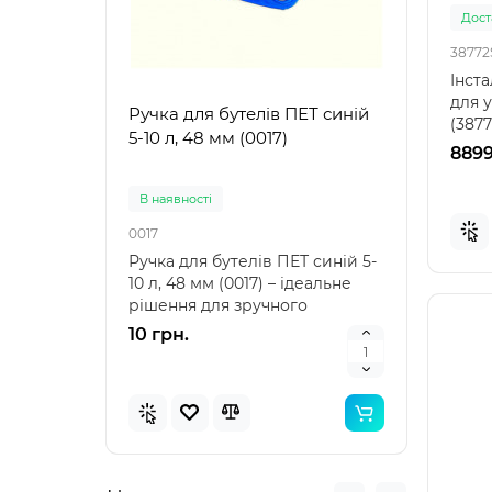
Доста
38772
Інста
для у
Ручка для бутелів ПЕТ синій
Ручк
(387
5-10 л, 48 мм (0017)
5-10 
для с
8899
В наявностi
В на
0017
0021
Ручка для бутелів ПЕТ синій 5-
Ручка
10 л, 48 мм (0017) – ідеальне
10 л,
рішення для зручного
аксе
транспортування Ру..
пере
10 грн.
10 г