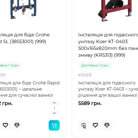
Популярний
Популя
аляція для біде Grohe
Інсталяція для підвісног
Новинка
Нов
 SL (38553001) (999)
унітазу Koer KT-0403
500x165x820mm без пан
змиву (KR5313) (999)
вка 1-3 дні
Доставка 1-3 дні
001
KR5313
ляція для біде Grohe Rapid
Інсталяція для підвісного
8553001) – ідеальне
унітазу Koer KT-0403 – суч
ння для сучасної ванної
рішення для вашої ванної
ти Інстал..
кімнати Інсталяці..
2 грн.
5589 грн.
 57100 (85 x 85 x 23см)
Intex 29039 - Термо́метр
вний дитячий басейн
басе́йнів
ений"
вка 1-3 дні
Немає в наявності