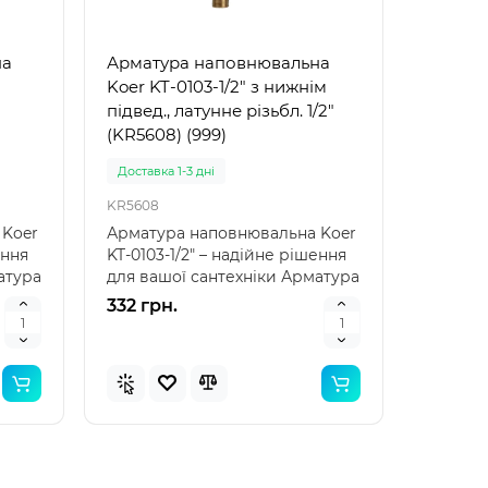
на
Арматура наповнювальна
Koer KT-0103-1/2" з нижнім
підвед., латунне різьбл. 1/2"
(KR5608) (999)
м 1/
Доставка 1-3 дні
KR5608
 Koer
Арматура наповнювальна Koer
ення
KT-0103-1/2" – надійне рішення
атура
для вашої сантехніки Арматура
наповнювал..
332 грн.