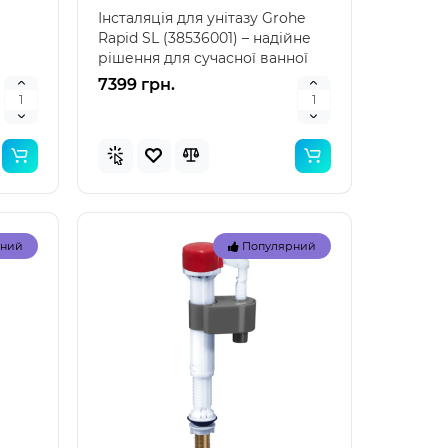
Інсталяція для унітазу Grohe
Rapid SL (38536001) – надійне
рішення для сучасної ванної
кімнати Інст..
7399 грн.
рний
Популярний