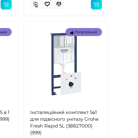
рний
Популярний
Топ
Топ
рний
Популярний
 в 1
Інсталяційний комплект 5в1
999)
для підвісного унітазу Grohe
Fresh Rapid SL (38827000)
(999)