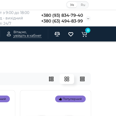
Ук
Ru
 з 9:00 до 18:00
+380 (93) 834-79-40
Нд - вихідний
+380 (63) 494-83-99
i 24/7
0
Вітаємо,
увійдіть в кабінет
рний
Популярний