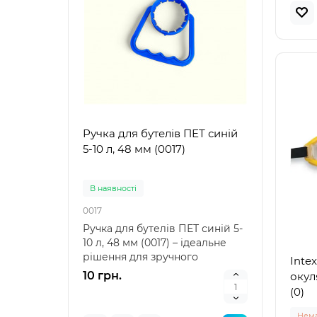
Ручка для бутелів ПЕТ синій
Ручк
5-10 л, 48 мм (0017)
5-10 
В наявностi
В на
0017
0021
Ручка для бутелів ПЕТ синій 5-
Ручка
10 л, 48 мм (0017) – ідеальне
10 л,
рішення для зручного
аксе
Intex
транспортування Ру..
пере
10 грн.
10 г
окул
(0)
Нема