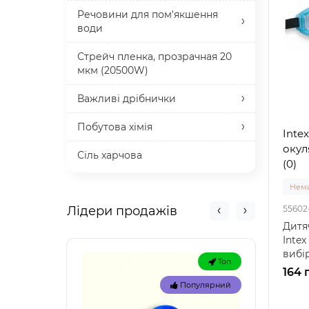
Речовини для пом'якшення
води
Стрейч пленка, прозрачная 20
мкм (20500W)
Важливі дрібнички
Побутова хімія
Intex
окул
Сіль харчова
(0)
Нема
Лідери продажів
55602
Дитя
Intex
вибі
Топ
окуля
164 
Популярний