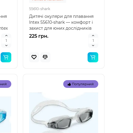
55610-shark
ння
Дитячі окуляри для плавання
Intex 55610-shark — комфорт і
ntex
захист для юних дослідників
підводного сві..
225 грн.
рний
Популярний
инка
Новинка
рний
Популярний
 для
Bestway 32034 (Довжина 51 x
Bestwa
Ширина 46см) Надувний
Ширина