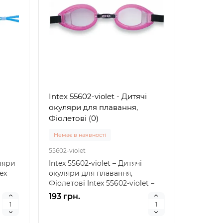
Intex 55602-violet - Дитячі
окуляри для плавання,
Фіолетові (0)
Немає в наявності
55602-violet
уляри
Intex 55602-violet – Дитячі
ex
окуляри для плавання,
Фіолетові Intex 55602-violet –
Топ
Топ
це якісні дитячі о..
193 грн.
рний
Популярний