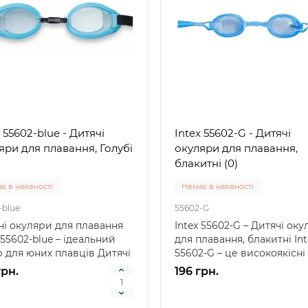
 55602-blue - Дитячі
Intex 55602-G - Дитячі
яри для плавання, Голубі
окуляри для плавання,
блакитні (0)
є в наявності
Немає в наявності
-blue
55602-G
чі окуляри для плавання
Intex 55602-G – Дитячі ок
 55602-blue – ідеальний
для плавання, блакитні Int
р для юних плавців Дитячі
55602-G – це високоякісні
Топ
ри для ..
дитячі окуляри..
грн.
196 грн.
Популярний
Популя