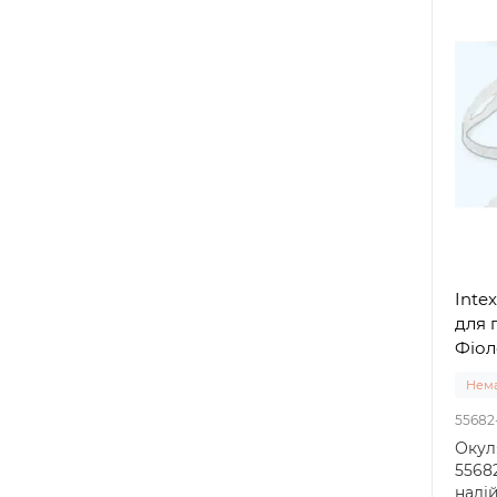
Intex
для п
Фіоле
Нема
55682-
Окул
55682
наді