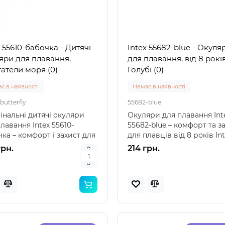
ений"
вка 1-3 дні
Немає в наявності
x 55610-бабочка - Дитячі
Intex 55682-blue - Окуля
29039
яри для плавання,
для плавання, від 8 років
 57100 (85 x 85 x 23 см) -
Intex 29039 – термометр 
атели моря (0)
Голубі (0)
вний дитячий басейн
басейнів: точність і надійн
ний" Intex 57100 — це
від лідера ринку Intex 290
є в наявності
Немає в наявності
ичний надувн..
це якіс..
грн.
155 грн.
butterfly
55682-blue
інальні дитячі окуляри
Окуляри для плавання Int
лавання Intex 55610-
55682-blue – комфорт та з
ка – комфорт і захист для
для плавців від 8 років In
ів In..
55682-blue ..
грн.
214 грн.