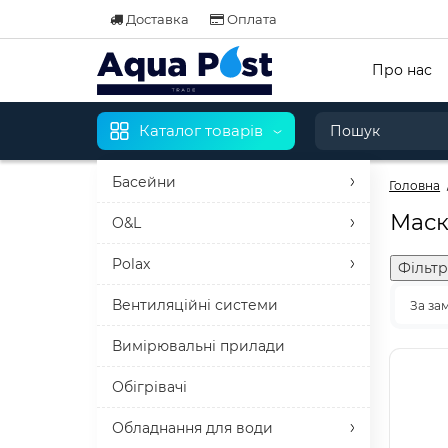
Доставка
Оплата
Про нас
Каталог товарів
Басейни
Головна
Маск
O&L
Polax
Фільтр
Вентиляційні системи
За за
Вимірювальні прилади
Обігрівачі
Обладнання для води