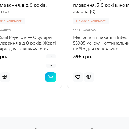
лавання, від 8 років.
плавання, 3-8 років, жов
 (0)
зелена (0)
є в наявності
Немає в наявності
-yellow
55985-yellow
x 55684-yellow — Окуляри
Маска для плавання Intex
лавання від 8 років, Жовті
55985-yellow – оптимальн
яри для плавання Intex
вибір для маленьких
..
дослідників води Intex 559
грн.
396 грн.