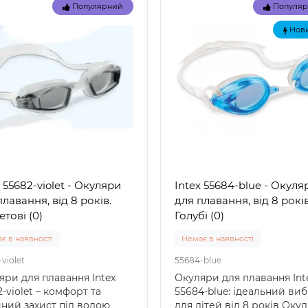
Популярний
Популя
Нов
 55682-violet - Окуляри
Intex 55684-blue - Окуля
лавання, від 8 років.
для плавання, від 8 років
тові (0)
Голубі (0)
є в наявності
Немає в наявності
violet
55684-blue
яри для плавання Intex
Окуляри для плавання Int
-violet – комфорт та
55684-blue: ідеальний виб
йний захист під водою
для дітей від 8 років Оку