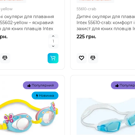
-yellow
55610-crab
чі окуляри для плавання
Дитячі окуляри для плава
 55602-yellow – яскравий
Intex 55610-crab: комфорт і
 для юних плавців Intex
захист для юних пловців I
-yellow ..
55610-crab — ..
грн.
225 грн.
Популярний
Популя
Новинка
Нов
Популярний
Популя
Новинка
 57100 (85 x 85 x 23см)
Intex 29039 - Термо́метр
вний дитячий басейн
басе́йнів