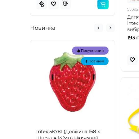
55602
Дитя
Intex
Новинка
вибір
55602
193 
Популярний
Новинка
Intex 58781 (Довжина 168 x
Intex
Ширина 142см) Надувний
Наду