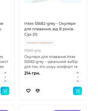
жилет для плавання
нарука
Arm Ban
Доставка 1-3 дні
Доставка
ри
Intex 55682-grey - Окуляри
32034
32033
.
для плавання, від 8 років.
для
Опис надувного жилета для
Надувн
Сірі (0)
ість
плавання Bestway 32034
плаван
39 –
Bestway 32034 — це якісний
надійн
Немає в наявності
надувний жилет дл..
дітей Н
221 грн.
88 грн
55682-grey
ex
Окуляри для плавання Intex
ахист
55682-grey – ідеальний вибір
tex
для тих, хто цінує комфорт та
безпеку під ча..
214 грн.