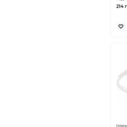
Intex 
214 
Inte