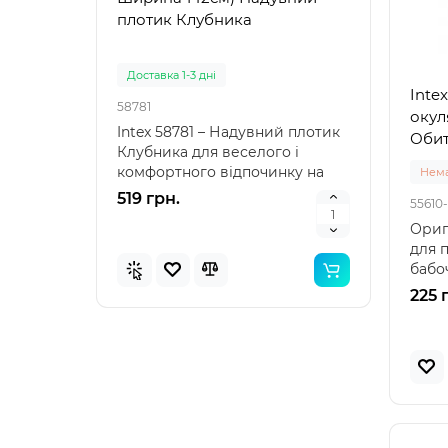
плотик Клубника
"Зел
Доставка 1-3 дні
Доста
Inte
58781
57100
окул
Intex 58781 – Надувний плотик
Intex
Обит
Клубника для веселого і
наду
комфортного відпочинку на
"Зеле
Нема
воді Intex 58781 – я..
клас
519 грн.
476 
55610-
Ориг
для п
бабоч
малюк
225 