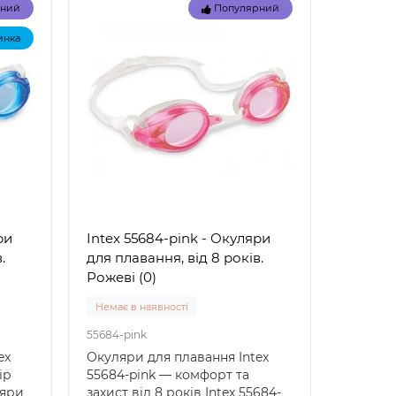
рний
Популярний
инка
ри
Intex 55684-pink - Окуляри
.
для плавання, від 8 років.
Рожеві (0)
Немає в наявності
55684-pink
ex
Окуляри для плавання Intex
ір
55684-pink — комфорт та
ляри
захист від 8 років Intex 55684-