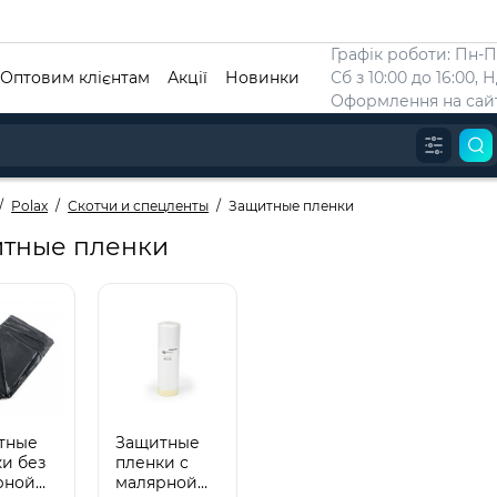
Графік роботи: Пн-Пт
Оптовим клієнтам
Акції
Новинки
Сб з 10:00 до 16:00, 
Оформлення на сайт
Polax
Скотчи и спецленты
Защитные пленки
тные пленки
тные
Защитные
и без
пленки с
рной
малярной