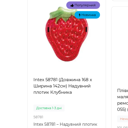
Популярний
Новинка
Intex 58781 (Довжина 168 x
Intex
Ширина 142см) Надувний
Наду
Плів
плотик Клубника
"Зел
маля
ремо
Доставка 1-3 дні
Доста
055) 
58781
57100
Нема
Intex 58781 – Надувний плотик
Intex
101-05