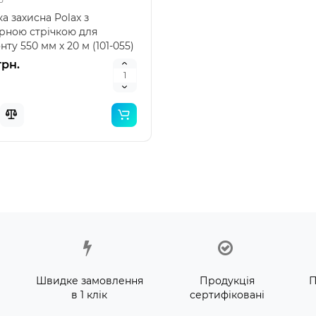
вний дитячий басейн
басейнів: точність і надійн
а захисна Polax з
ний" Intex 57100 — це
від лідера ринку Intex 290
рною стрічкою для
ичний надувн..
це якіс..
грн.
155 грн.
ту 550 мм х 20 м (101-055)
а захисна Polax з..
грн.
Швидке замовлення
Продукція
П
в 1 клік
сертифіковані