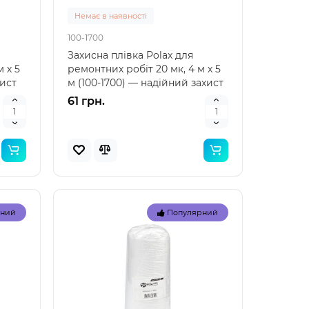
Немає в наявності
100-1700
Захисна плівка Polax для
 х 5
ремонтних робіт 20 мк, 4 м х 5
хист
м (100-1700) — надійний захист
для вашого пр..
61 грн.
Топ
Топ
рний
Популярний
рний
Популярний