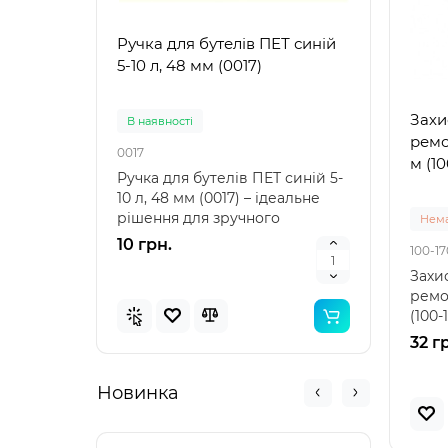
Ручка для бутелів ПЕТ синій
Ручк
5-10 л, 48 мм (0017)
5-10 
Захи
В наявностi
В на
ремо
0017
0021
м (10
Ручка для бутелів ПЕТ синій 5-
Ручка
10 л, 48 мм (0017) – ідеальне
10 л,
рішення для зручного
аксе
Нема
транспортування Ру..
пере
10 грн.
10 г
100-17
Захис
ремон
(100-
вашо
32 г
Новинка