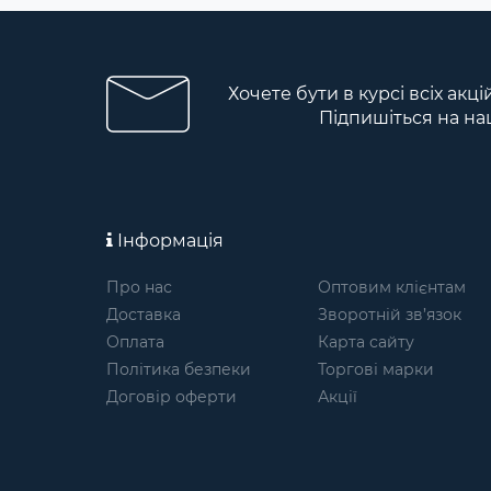
Хочете бути в курсі всіх акц
Підпишіться на на
Інформація
Про нас
Оптовим клієнтам
Доставка
Зворотній зв’язок
Оплата
Карта сайту
Політика безпеки
Торгові марки
Договір оферти
Акції