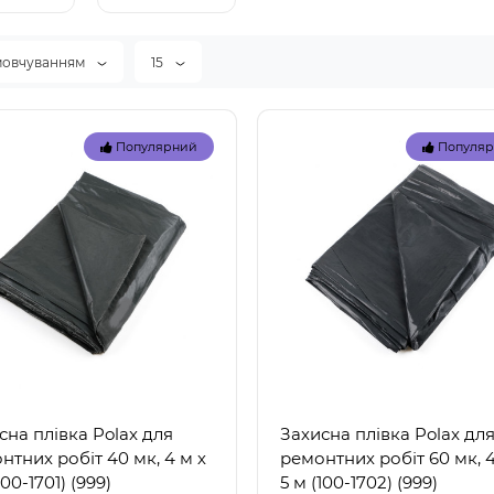
ы
лентой
мовчуванням
15
Популярний
Популя
сна плівка Polax для
Захисна плівка Polax дл
нтних робіт 40 мк, 4 м х
ремонтних робіт 60 мк, 4
100-1701) (999)
5 м (100-1702) (999)