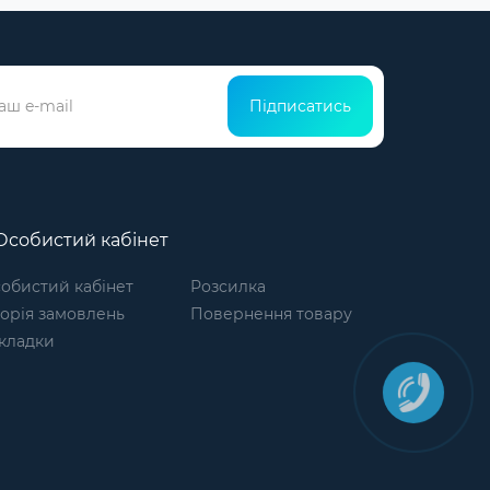
Підписатись
собистий кабінет
обистий кабінет
Розсилка
торія замовлень
Повернення товару
кладки