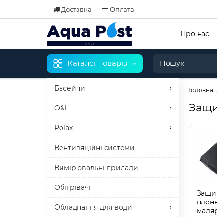
Доставка
Оплата
Про нас
Каталог товарів
Басейни
Головна
Защи
O&L
Polax
Вентиляційні системи
Вимірювальні прилади
Обігрівачі
Защи
пленк
Обладнання для води
маля