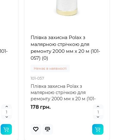
л, 38
Кришка для бутелів 18,9 л,
Бутель
ПЕТ з кільцем, синій
ручки, 
(0003BLU)
(0001)
Плівка захисна Polax з
В наявностi
В наявн
малярною стрічкою для
0003BLU
0001
101-
ремонту 2000 мм х 20 м (101-
, 38
Кришка для бутелів 18,9 л, ПЕТ
Бутель
057) (0)
й
з кільцем, синій (0003BLU) –
ручки, 
рідин
надійний захист вашої питної
для зб
Немає в наявності
води Кришк..
для вод
10 грн.
460 гр
101-057
Плівка захисна Polax з
малярною стрічкою для
ремонту 2000 мм х 20 м (101-
057): надійний захист під ч..
178 грн.