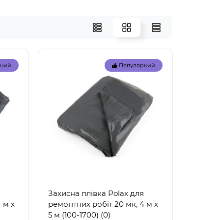
рний
Популярний
я
Захисна плівка Polax для
 м х
ремонтних робіт 20 мк, 4 м х
5 м (100-1700) (0)