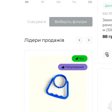
88
97
105
114
122
Доста
100-17
Захис
Скасувати
Виберіть фільтри
ремон
м (10
під ч
88 г
Лідери продажів
Топ
Популярний