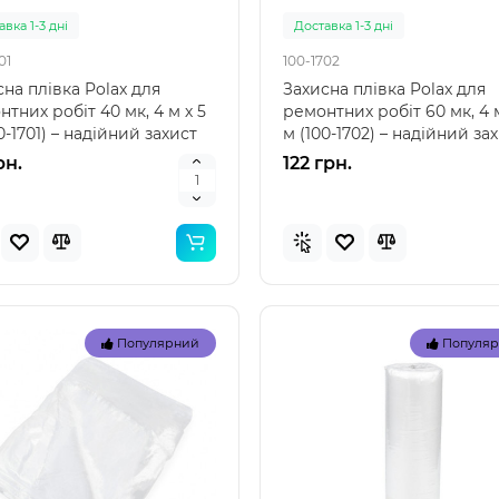
вка 1-3 дні
Доставка 1-3 дні
01
100-1702
на плівка Polax для
Захисна плівка Polax для
тних робіт 40 мк, 4 м х 5
ремонтних робіт 60 мк, 4 м
0-1701) – надійний захист
м (100-1702) – надійний за
ас ремон..
під час ремон..
рн.
122 грн.
Топ
Популярний
Популя
Популярний
Популя