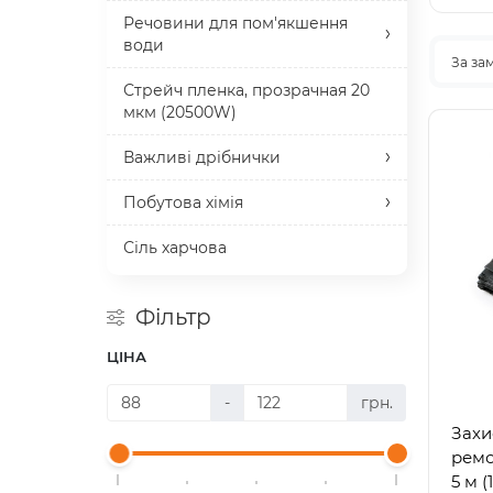
лент
Речовини для пом'якшення
води
За за
Стрейч пленка, прозрачная 20
мкм (20500W)
Важливі дрібнички
Побутова хімія
Сіль харчова
Фільтр
ЦІНА
-
грн.
Захи
ремо
5 м (