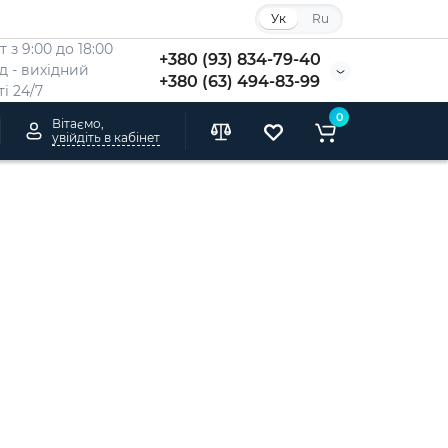
Ук
Ru
 з 9:00 до 18:00
+380 (93) 834-79-40
Нд - вихідний
+380 (63) 494-83-99
i 24/7
0
Вітаємо,
увійдіть в кабінет