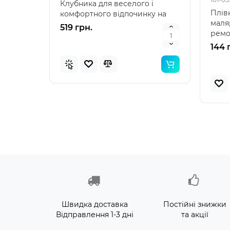
Клубника для веселого і
наду
Плівк
комфортного відпочинку на
"Зеле
маля
воді Intex 58781 – я..
клас
519 грн.
476 
ремон
Плівк
144 
Швидка доставка
Постійні знижки
Відправлення 1-3 дні
та акції