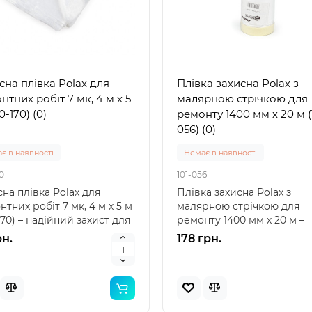
а для бутелів ПЕТ синій
Кришка для бутелів 5-10 
л, 38 мм (0021)
мм синій (0020)
сна плівка Polax для
Плівка захисна Polax з
явностi
В наявностi
нтних робіт 7 мк, 4 м х 5
малярною стрічкою для
0020
0-170) (0)
ремонту 1400 мм х 20 м (
 для бутелів ПЕТ синій 5-
Кришка для бутелів 5-10 л
056) (0)
 38 мм (0021) – надійний
мм синій (0020) – надійни
суар для зручного
аксесуар для зберігання 
є в наявності
Немає в наявності
несення Ручка..
Кришка для б..
рн.
15 грн.
0
101-056
на плівка Polax для
Плівка захисна Polax з
тних робіт 7 мк, 4 м х 5 м
малярною стрічкою для
170) – надійний захист для
ремонту 1400 мм х 20 м –
го прос..
Надійний захист під час
рн.
178 грн.
малярн..