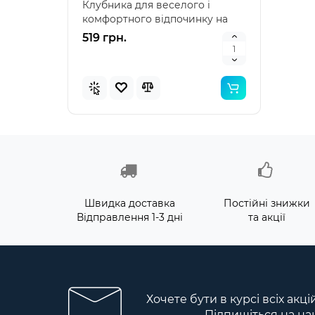
Клубника для веселого і
наду
комфортного відпочинку на
"Зеле
воді Intex 58781 – я..
клас
519 грн.
476 
Швидка доставка
Постійні знижки
Відправлення 1-3 дні
та акції
Хочете бути в курсі всіх акц
Підпишіться на на