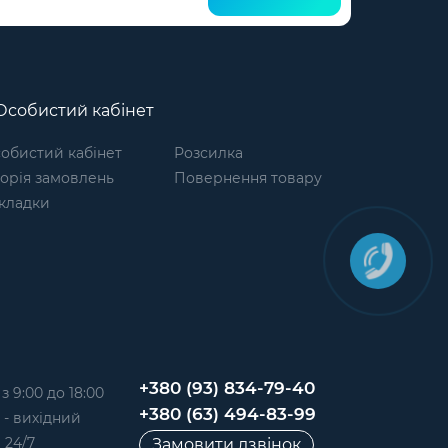
собистий кабінет
обистий кабінет
Розсилка
торія замовлень
Повернення товару
кладки
+380 (93) 834-79-40
 9:00 до 18:00
+380 (63) 494-83-99
д - вихідний
 24/7
Замовити дзвінок