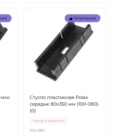
рний
Популярний
Топ
Топ
рний
Популярний
міні
Стусло пластикове Polax
середнє 80х350 мм (100-080)
(0)
Немає в наявності
100-080