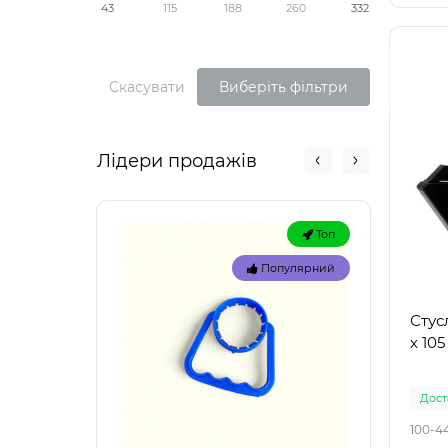
43
115
188
260
332
Скасувати
Виберіть фільтри
Лідери продажів
Топ
Популярний
Стус
х 105
Доста
100-4