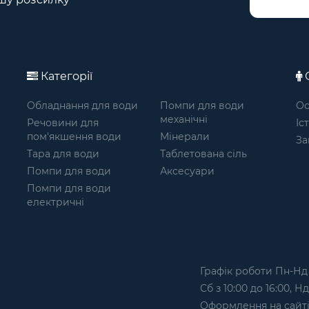
Категорії
О
Обладнання для води
Помпи для води
Ос
механічні
Речовини для
Іс
пом'якшення води
Мінерали
За
Тара для води
Таблетована сіль
Помпи для води
Аксесуари
Помпи для води
електричні
Графік роботи Пн-Нд з
Сб з 10:00 до 16:00, Н
Оформлення на сайтi