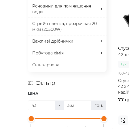
Речовини для пом'якшення
води
Стрейч пленка, прозрачная 20
мкм (20500W)
Важливі дрібнички
Стус
Побутова хімія
42 х 
Сіль харчова
Доста
100-4
Стусл
Фільтр
42 х 
наді
ЦІНА
точно
77 г
-
грн.