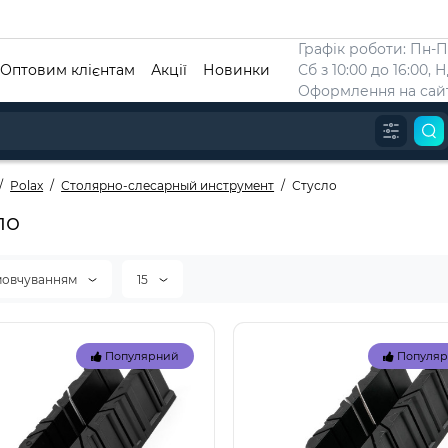
Графік роботи: Пн-Пт
Оптовим клієнтам
Акції
Новинки
Сб з 10:00 до 16:00, 
Оформлення на сайт
Polax
Столярно-слесарный инструмент
Стусло
ло
мовчуванням
15
Популярний
Популя