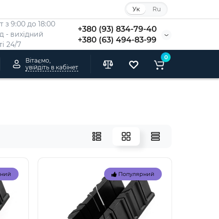
Ук
Ru
 з 9:00 до 18:00
+380 (93) 834-79-40
Нд - вихідний
+380 (63) 494-83-99
i 24/7
0
Вітаємо,
увійдіть в кабінет
рний
Популярний