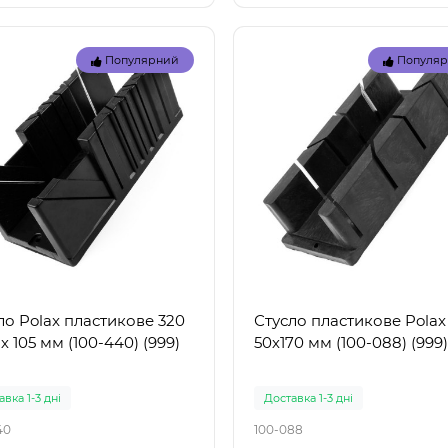
Популярний
Популя
Топ
Популярний
Популя
ло Polax пластикове 320
Стусло пластикове Polax 
 х 105 мм (100-440) (999)
50х170 мм (100-088) (999)
вка 1-3 дні
Доставка 1-3 дні
40
100-088