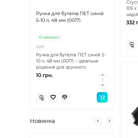
Стусл
105 х
Ручка для бутелів ПЕТ синій
Ручк
наді
5-10 л, 48 мм (0017)
5-10 
точно
332 
В наявностi
В на
0017
0021
Ручка для бутелів ПЕТ синій 5-
Ручка
10 л, 48 мм (0017) – ідеальне
10 л,
рішення для зручного
аксе
транспортування Ру..
пере
10 грн.
10 г
Новинка