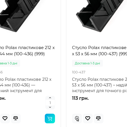
ло Polax пластикове 212 х
Стусло Polax пластикове
44 мм (100-436) (999)
х 53 х 56 мм (100-437) (99
вка 1-3 дні
Доставка 1-3 дні
36
100-437
о Polax пластикове 212 х
Стусло Polax пластикове 2
44 мм (100-436) —
53 х 56 мм (100-437) – над
йний інструмент для
інструмент для точного рі
го різу Стусло Pol..
Стусло Pol..
рн.
113 грн.