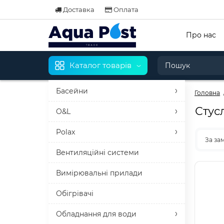
Доставка
Оплата
Про нас
Каталог товарів
Басейни
Головна
Стус
O&L
Polax
За за
Вентиляційні системи
Вимірювальні прилади
Обігрівачі
Обладнання для води