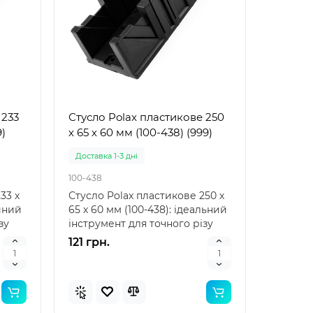
 233
Стусло Polax пластикове 250
9)
х 65 х 60 мм (100-438) (999)
Доставка 1-3 дні
100-438
33 х
Стусло Polax пластикове 250 х
ійний
65 х 60 мм (100-438): ідеальний
зу
інструмент для точного різу
Стусло Pol..
121 грн.