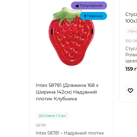
Популярний
Стус
Новинка
100х3
Нема
100-0
Стус
Polax
ідеа
точн
159 
Intex 58781 (Довжина 168 x
Intex
Ширина 142см) Надувний
Наду
плотик Клубника
"Зел
Доставка 1-3 дні
Доста
58781
57100
Intex 58781 – Надувний плотик
Intex