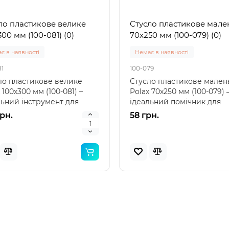
Популярний
Популя
ло пластикове велике
Стусло пластикове мале
Новинка
Нов
00 мм (100-081) (0)
70х250 мм (100-079) (0)
є в наявності
Немає в наявності
81
100-079
ло пластикове велике
Стусло пластикове мален
 100х300 мм (100-081) –
Polax 70х250 мм (100-079)
льний інструмент для
ідеальний помічник для
ого різу AQUAPOST..
точного різу Стусло пл..
грн.
58 грн.
 57100 (85 x 85 x 23см)
Intex 29039 - Термо́метр
вний дитячий басейн
басе́йнів
ений"
вка 1-3 дні
Немає в наявності
29039
 57100 (85 x 85 x 23 см) -
Intex 29039 – термометр 