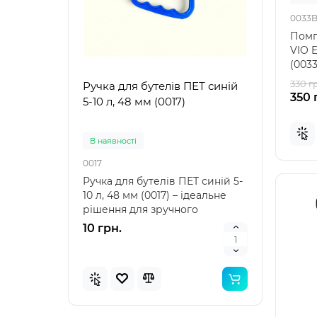
0033
Помп
VIO 
(003
для 
330 г
Ручка для бутелів ПЕТ синій
Ручк
350 
5-10 л, 48 мм (0017)
5-10 
В наявностi
В на
0017
0021
Ручка для бутелів ПЕТ синій 5-
Ручка
10 л, 48 мм (0017) – ідеальне
10 л,
рішення для зручного
аксе
транспортування Ру..
пере
10 грн.
10 г