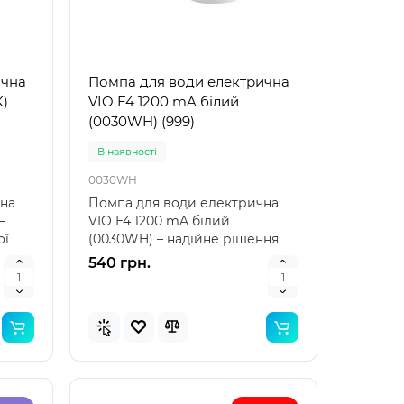
ична
Помпа для води електрична
рний
Популярний
VIO E4 1200 mA білий
инка
Новинка
(0030WH) (999)
В наявностi
0030WH
чна
Помпа для води електрична
–
VIO E4 1200 mA білий
ої
(0030WH) – надійне рішення
для вашого дому Помпа для..
540 грн.
 для
Bestway 32034 (Довжина 51 x
Bestwa
Ширина 46см) Надувний
Ширина
жилет для плавання
нарука
Arm Ban