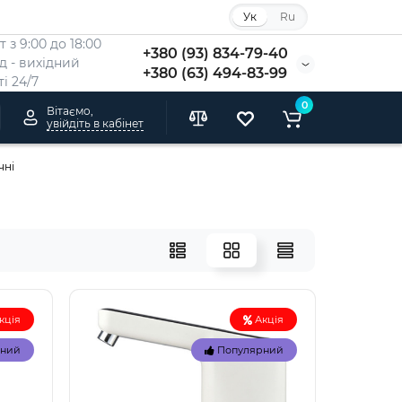
Ук
Ru
 з 9:00 до 18:00
+380 (93) 834-79-40
Нд - вихідний
+380 (63) 494-83-99
i 24/7
0
Вітаємо,
увійдіть в кабінет
чні
кція
Акція
рний
Популярний