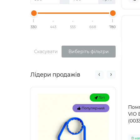
330
443
555
668
780
Скасувати
Виберіть фільтри
Лідери продажів
Топ
Помп
Популярний
VIO 
(003
В на