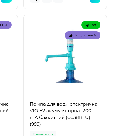
рний
Топ
Популярний
Топ
Топ
ична
Помпа для води електрична
рний
Популярний
овий
VIO E2 акумуляторна 1200
mA блакитний (0038BLU)
(999)
В наявностi