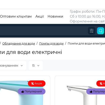
Графік роботи: Пн-Пт
Оптовим клієнтам
Акції
Новинки
Сб з 10:00 до 16:00, 
Оформлення на сайт
Обладнання для води
Помпы для води
Помпи для води електри
и для води електричні
мовчуванням
15
Акція
А
Популярний
Популя