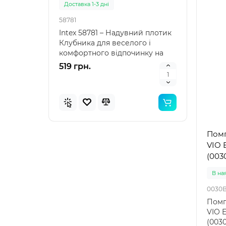
Доставка 1-3 дні
Доста
58781
57100
Intex 58781 – Надувний плотик
Intex
Клубника для веселого і
наду
комфортного відпочинку на
"Зеле
воді Intex 58781 – я..
клас
519 грн.
476 
Помп
VIO 
(003
В на
0030
Помп
VIO 
(003