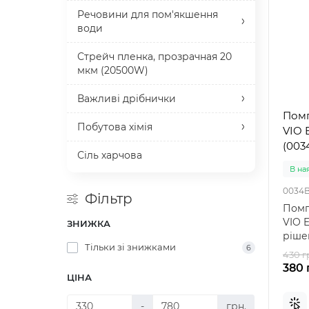
Речовини для пом'якшення
води
Стрейч пленка, прозрачная 20
мкм (20500W)
Важливі дрібнички
Помп
Побутова хімія
VIO E11
(003
Сіль харчова
В на
0034
Фільтр
Помп
VIO E
ЗНИЖКА
ріше
Тільки зі знижками
6
водо
430 г
вод..
380 
ЦІНА
-
грн.