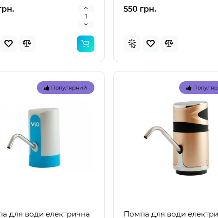
вашого дому Помпа дл..
для вашого дому П..
грн.
550 грн.
Популярний
Популя
а для води електрична
Помпа для води електр