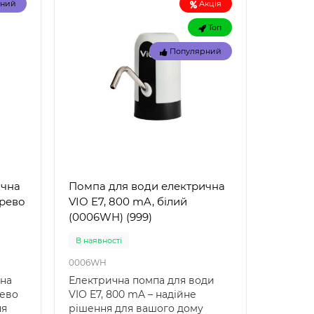
рний
Акція
Доставка 1-3 дні
Доставка
32034
32033
Топ
для
Опис надувного жилета для
Надувн
Популярний
ість
плавання Bestway 32034
плаван
39 –
Bestway 32034 — це якісний
надійн
надувний жилет дл..
дітей Н
221 грн.
88 грн
ична
Помпа для води електрична
ерево
VIO E7, 800 mA, білий
(0006WH) (999)
В наявностi
0006WH
чна
Електрична помпа для води
рево
VIO E7, 800 mA – надійне
ня
рішення для вашого дому