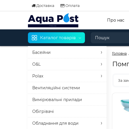
Доставка
Оплата
Про нас
Каталог товарів
Басейни
Головна
Помп
O&L
Polax
За за
Вентиляційні системи
Вимірювальні прилади
Обігрівачі
Обладнання для води