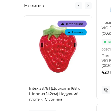
Новинка
Помп
Популярний
VIO 
Новинка
(003
В на
00301
Помп
VIO 
(003
для 
420 
Intex 58781 (Довжина 168 x
Intex
Ширина 142см) Надувний
Наду
плотик Клубника
"Зел