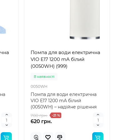
ична
Помпа для води електрична
VIO E17 1200 mA білий
(0050WH) (999)
В наявностi
0050WH
чна
Помпа для води електрична
VIO E17 1200 mA білий
(0050WH) – надійне рішення
для вашого дому Помпа дл..
780 грн.
-21 %
620 грн.