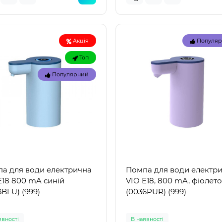
Акція
Популя
Топ
Популярний
Топ
а для води електрична
Помпа для води електр
Популярний
Популя
E18 800 mA синій
VIO E18, 800 mA, фіолет
3BLU) (999)
(0036PUR) (999)
явностi
В наявностi