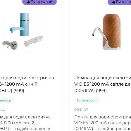
Популярний
Популя
вка 1-3 дні
Немає в наявності
29039
 57100 (85 x 85 x 23 см) -
Intex 29039 – термометр 
вний дитячий басейн
басейнів: точність і надійн
ний" Intex 57100 — це
від лідера ринку Intex 290
ичний надувн..
це якіс..
грн.
155 грн.
а для води електрична
Помпа для води електр
E4 1200 mA синій
VIO E5 1200 mA світле д
0BLU) (999)
(0041LW) (999)
явностi
В наявностi
BLU
0041LW
а для води електрична
Помпа для води електри
E4 1200 mA синій
VIO E5 1200 mA світле де
0BLU) – надійне рішення
(0041LW) – надійне рішен