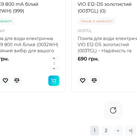
E9 800 mA білий
VIO E12-DS золотистий
2WH) (999)
(0037GL) (0)
явностi
Немає в наявності
WH
0037GL
а для води електрична
Помпа для води електри
E9 800 mA білий (0032WH)
VIO E12-DS золотистий
дійний вибір для вашого
(0037GL) – Надійність та
 Помпа для в..
ефективність у кожному ру
грн.
690 грн.
1
2
>
>|