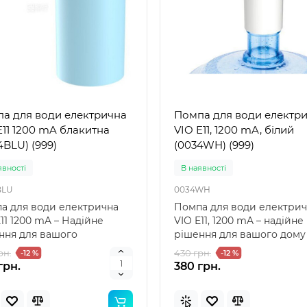
а для води електрична
Помпа для води електр
 1200 mA блакитна
VIO E11, 1200 mA, білий
4BLU) (999)
(0034WH) (999)
явностi
В наявностi
BLU
0034WH
а для води електрична
Помпа для води електри
11 1200 mA – Надійне
VIO E11, 1200 mA – надійне
ння для вашого
рішення для вашого дому
постачання Помпа для
Помпа для води електри..
рн.
430 грн.
-12 %
-12 %
грн.
380 грн.