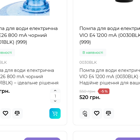
а для води електрична
Помпа для води електр
Популярний
Популя
E26 800 mA чорний
VIO E4 1200 mA (0030BLK)
Новинка
Нов
01BLK) (999)
(999)
явностi
В наявностi
BLK
0030BLK
а для води електрична
Помпа для води електри
E26 800 mA чорний
VIO E4 1200 mA (0030BLK) 
01BLK) – ідеальне рішення
Надійне рішення для ваш
вашого водопостача..
сантехніки Помпа для..
грн.
550 грн.
-5 %
520 грн.
 57100 (85 x 85 x 23см)
Intex 29039 - Термо́метр
вний дитячий басейн
басе́йнів
ений"