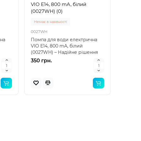
VIO E14, 800 mA, білий
(0027WH) (0)
Немає в наявності
0027WH
чна
Помпа для води електрична
VIO E14, 800 mA, білий
(0027WH) – Надійне рішення
сі..
для вашого водопостачанн..
350 грн.