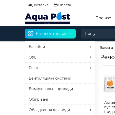
Доставка
Оплата
Про нас
Каталог товарів
Басейни
Головна
Речо
O&L
Polax
Вентиляційні системи
Вимірювальні прилади
Обігрівачі
Акти
вугіл
Обладнання для води
(вида