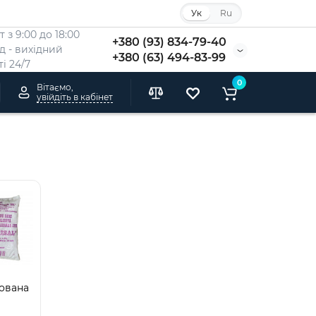
Ук
Ru
 з 9:00 до 18:00
+380 (93) 834-79-40
Нд - вихідний
+380 (63) 494-83-99
i 24/7
0
Вітаємо,
увійдіть в кабінет
ована