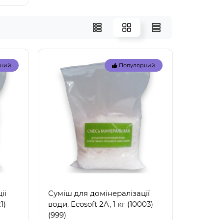
рний
Популярний
іі
Суміш для домінералізації
1)
води, Ecosoft 2A, 1 кг (10003)
(999)