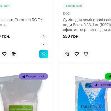
явностi
В наявностi
10021
скалант Purotech RO 114
Суміш для домінералізаці
нт..
води Ecosoft 1A, 1 кг (10021)
ефективне рішення для як
води Суміш ..
 грн.
550 грн.
Топ
Популярний
Популярний
Популя
Популя