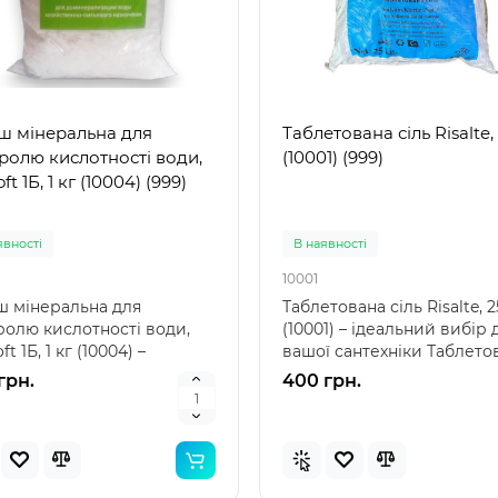
а для бутелів ПЕТ синій
Кришка для бутелів 5-10 
ш мінеральна для
Таблетована сіль Risalte, 
л, 38 мм (0021)
мм синій (0020)
ролю кислотності води,
(10001) (999)
ft 1Б, 1 кг (10004) (999)
явностi
В наявностi
0020
явностi
В наявностi
 для бутелів ПЕТ синій 5-
Кришка для бутелів 5-10 л
10001
 38 мм (0021) – надійний
мм синій (0020) – надійни
ш мінеральна для
Таблетована сіль Risalte, 2
суар для зручного
аксесуар для зберігання 
ролю кислотності води,
(10001) – ідеальний вибір 
несення Ручка..
Кришка для б..
рн.
15 грн.
ft 1Б, 1 кг (10004) –
вашої сантехніки Таблето
ний вибір для якісно..
сіль R..
грн.
400 грн.