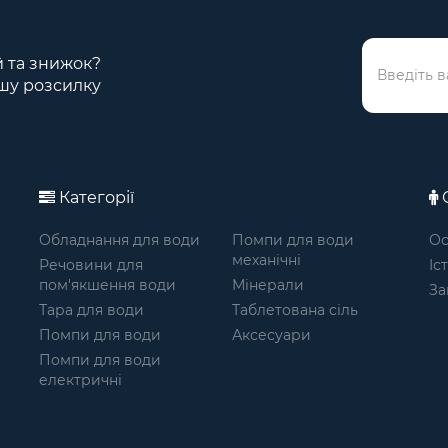
ій та знижок?
шу розсилку
Категорії
О
Обладнання для води
Помпи для води
Ос
механічні
Речовини для
Іс
пом'якшення води
Мінерали
За
Тара для води
Таблетована сіль
Помпи для води
Аксесуари
Помпи для води
електричні