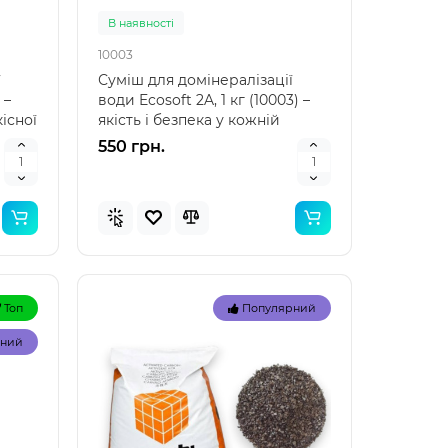
В наявностi
10003
ї
Суміш для домінералізації
 –
води Ecosoft 2A, 1 кг (10003) –
існої
якість і безпека у кожній
краплі Суміш дл..
550 грн.
Топ
Топ
Топ
Популярний
рний
Популярний
рний