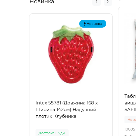
Новинка
Новинка
Табл
вищи
Intex 58781 (Довжина 168 x
Intex
SAFIR
Ширина 142см) Надувний
Наду
плотик Клубника
"Зел
Нема
10005
Доставка 1-3 дні
Доста