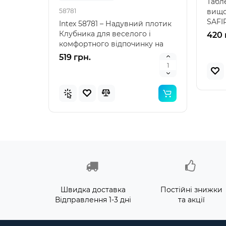
Табл
вищо
58781
57100
SAFI
Intex 58781 – Надувний плотик
Intex
вакуу
Клубника для веселого і
наду
420 
комфортного відпочинку на
"Зеле
воді Intex 58781 – я..
клас
519 грн.
476 
Швидка доставка
Постійні знижки
Відправлення 1-3 дні
та акції