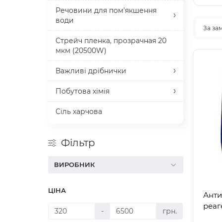
хлору
Речовини для пом'якшення
сірко
води
За за
Стрейч пленка, прозрачная 20
мкм (20500W)
Важливі дрібнички
Побутова хімія
Сіль харчова
Фільтр
ВИРОБНИК
ЦІНА
Анти
реаг
-
грн.