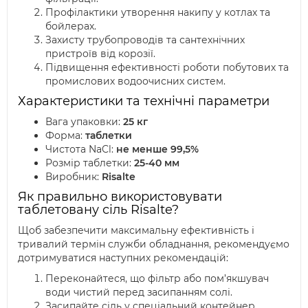
Профілактики утворення накипу у котлах та
бойлерах.
Захисту трубопроводів та сантехнічних
пристроїв від корозії.
Підвищення ефективності роботи побутових та
промислових водоочисних систем.
Характеристики та технічні параметри
Вага упаковки:
25 кг
Форма:
таблетки
Чистота NaCl:
не менше 99,5%
Розмір таблетки:
25-40 мм
Виробник:
Risalte
Як правильно використовувати
таблетовану сіль Risalte?
Щоб забезпечити максимальну ефективність і
тривалий термін служби обладнання, рекомендуємо
дотримуватися наступних рекомендацій:
Переконайтеся, що фільтр або пом’якшувач
води чистий перед засипанням солі.
Засипайте сіль у спеціальний контейнер,