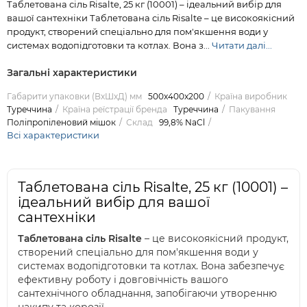
Таблетована сіль Risalte, 25 кг (10001) – ідеальний вибір для
вашої сантехніки Таблетована сіль Risalte – це високоякісний
продукт, створений спеціально для пом'якшення води у
системах водопідготовки та котлах. Вона з...
Читати далі...
Загальні характеристики
Габарити упаковки (ВхШхД) мм
500x400x200
Країна виробник
Туреччина
Країна реїстрації бренда
Туреччина
Пакування
Поліпропіленовий мішок
Склад
99,8% NaCl
Всі характеристики
Таблетована сіль Risalte, 25 кг (10001) –
ідеальний вибір для вашої
сантехніки
Таблетована сіль Risalte
– це високоякісний продукт,
створений спеціально для пом'якшення води у
системах водопідготовки та котлах. Вона забезпечує
ефективну роботу і довговічність вашого
сантехнічного обладнання, запобігаючи утворенню