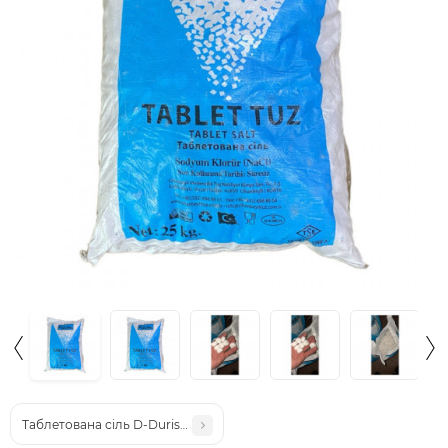
Таблетована сіль D-Durisal, Румунія, поварена, висока якість