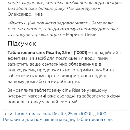
своїм завданням, система пом’якшення води працює
без збоїв вже більше року. Рекомендую!»
–
Олександр, Київ
«Якість і ціна повністю задовольняють. Замовляю
вже не вперше, завжди отримую швидку доставку
та консультації фахівців.»
– Марина, Львів
Підсумок
Таблетована сіль Risalte, 25 кг (10001)
– це надійний і
ефективний засіб для пом’якшення води, який
захистить ваше сантехнічне обладнання від
пошкоджень, продовжить його термін служби та
забезпечить комфортне використання води у
вашому домі або на виробництві.
Замовляйте таблетовану сіль Risalte у нашому
інтернет-магазині вже сьогодні та забезпечте якісну
водопідготовку у вашій системі!
Теги:
Таблетована сіль Risalte
,
25 кг (10001)
,
,
10001
,
Речовини для пом'якшення води
,
Таблетована сіль