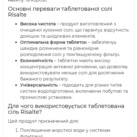
накипу та корозії.
Основні переваги таблетованої солі
Risalte
Висока чистота
– продукт виготовлений з
очищеної кухонної солі, що гарантує відсутність
домішок та шкідливих елементів.
Оптимальна форма таблеток
– забезпечує
швидке розчинення та рівномірне
розподілення солі у пом’якшуючому фільтрі.
Економічність
– таблетки мають високу
концентрацію активної речовини, що дозволяє
використовувати менше солі для досягнення
бажаного результату.
Універсальність
– підходить для різних типів
систем водопідготовки, включаючи побутові та
промислові установки.
Для чого використовується таблетована
сіль Risalte?
Цей продукт призначений для:
Пом'якшення жорсткої води у системах
фільтрації.