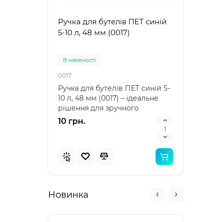
Ручка для бутелів ПЕТ синій
Ручк
5-10 л, 48 мм (0017)
5-10 
В наявностi
В на
0017
0021
Ручка для бутелів ПЕТ синій 5-
Ручка
10 л, 48 мм (0017) – ідеальне
10 л,
рішення для зручного
аксе
транспортування Ру..
пере
10 грн.
10 г
Новинка