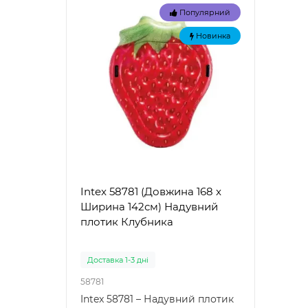
Популярний
Новинка
Intex 58781 (Довжина 168 x
Intex
Ширина 142см) Надувний
Наду
плотик Клубника
"Зел
Доставка 1-3 дні
Доста
58781
57100
Intex 58781 – Надувний плотик
Intex