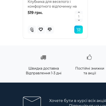
Клубника для веселого і
наду
комфортного відпочинку на
"Зеле
воді Intex 58781 – я..
клас
519 грн.
476 
Швидка доставка
Постійні знижки
Відправлення 1-3 дні
та акції
Хочете бути в курсі всіх акц
Підпишіться на на