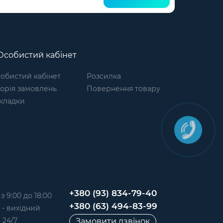
собистий кабінет
обистий кабінет
Розсилка
торія замовлень
Повернення товару
кладки
+380 (93) 834-79-40
 9:00 до 18:00
+380 (63) 494-83-99
д - вихідний
 24/7
Замовити дзвінок