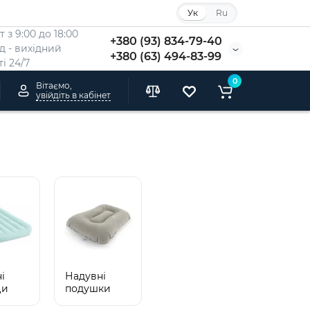
Ук
Ru
 з 9:00 до 18:00
+380 (93) 834-79-40
Нд - вихідний
+380 (63) 494-83-99
i 24/7
0
Вітаємо,
увійдіть в кабінет
і
Надувні
ци
подушки