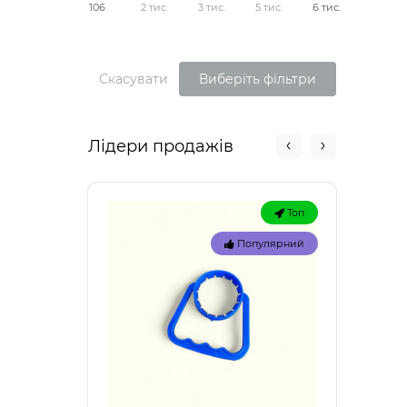
106
2 тис.
3 тис.
5 тис.
6 тис.
Скасувати
Виберіть фільтри
Лідери продажів
Топ
Популярний