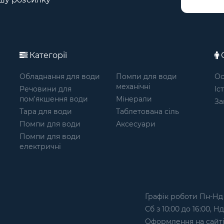
Категорії
О
Обладнання для води
Помпи для води
Ос
механічні
Речовини для
Іс
пом'якшення води
Мінерали
За
Тара для води
Таблетована сіль
Помпи для води
Аксесуари
Помпи для води
електричні
Графік роботи Пн-Нд з
Сб з 10:00 до 16:00, Н
Оформлення на сайтi