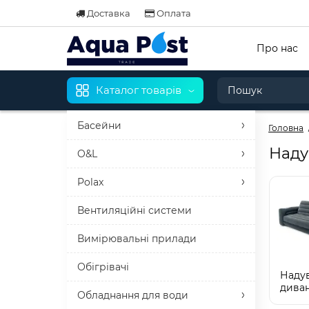
Доставка
Оплата
Про нас
Каталог товарів
Басейни
Головна
Наду
O&L
Polax
Вентиляційні системи
Вимірювальні прилади
Обігрівачі
Надув
дива
Обладнання для води