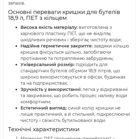
запахів.
Основні переваги кришки для бутелів
18,9 л, ПЕТ з кільцем
Висока якість матеріалу:
виготовлена з
харчового пластику ПЕТ, що не виділяє
шкідливих речовин і зберігає чистоту води;
Надійне герметичне закриття:
завдяки кільцю
кришка фіксується щільно, запобігаючи
протіканню та потраплянню забруднень;
Універсальний розмір:
підходить для
стандартних бутелів об’ємом 18,9 літрів, що
широко використовується в офісах, будинках
та на підприємствах;
Зручність у використанні:
легка у відкриванні
та закриванні, що робить процес наливу води
комфортним;
Естетичний вигляд:
синій колір кришки не
лише практичний, а й стильний, підкреслюючи
чистоту і свіжість бутильованої води.
Технічні характеристики
Матеріал: ПЕТ (полиетилентерефталат) –