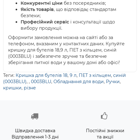
Конкурентні ціни
без посередників;
Якість товарів
, що відповідає стандартам
безпеки;
Професійний сервіс
і консультації щодо
вибору продукції.
Оформити замовлення можна на сайті або за
телефоном, вказаним у контактних даних. Купуйте
кришку для бутелів 18,9 л, ПЕТ з кільцем, синій
(0003BLU) і забезпечте зручне та безпечне
зберігання питної води у вашому домі або офісі!
Теги:
Кришка для бутелів 18
,
9 л
,
ПЕТ з кільцем
,
синій
(0003BLU)
,
,
0003BLU
,
Обладнання для води
,
Ручки
,
кришки
,
різне
Швидка доставка
Постійні знижки
Відправлення 1-3 дні
та акції