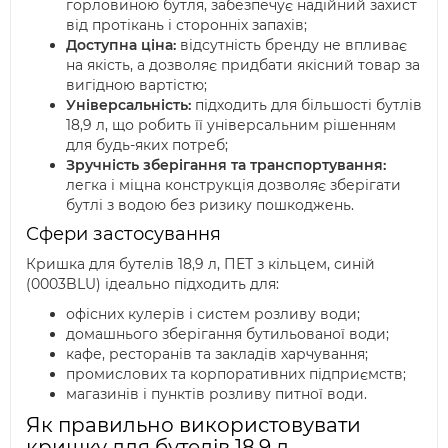
горловиною бутля, забезпечує надійний захист
від протікань і сторонніх запахів;
Доступна ціна:
відсутність бренду не впливає
на якість, а дозволяє придбати якісний товар за
вигідною вартістю;
Універсальність:
підходить для більшості бутлів
18,9 л, що робить її універсальним рішенням
для будь-яких потреб;
Зручність зберігання та транспортування:
легка і міцна конструкція дозволяє зберігати
бутлі з водою без ризику пошкоджень.
Сфери застосування
Кришка для бутелів 18,9 л, ПЕТ з кільцем, синій
(0003BLU) ідеально підходить для:
офісних кулерів і систем розливу води;
домашнього зберігання бутильованої води;
кафе, ресторанів та закладів харчування;
промислових та корпоративних підприємств;
магазинів і пунктів розливу питної води.
Як правильно використовувати
кришку для бутелів 18,9 л