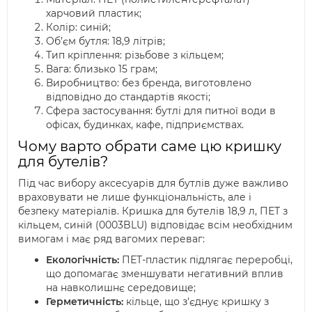
харчовий пластик;
Колір: синій;
Об’єм бутля: 18,9 літрів;
Тип кріплення: різьбове з кільцем;
Вага: близько 15 грам;
Виробництво: без бренда, виготовлено
відповідно до стандартів якості;
Сфера застосування: бутлі для питної води в
офісах, будинках, кафе, підприємствах.
Чому варто обрати саме цю кришку
для бутелів?
Під час вибору аксесуарів для бутлів дуже важливо
враховувати не лише функціональність, але і
безпеку матеріалів. Кришка для бутелів 18,9 л, ПЕТ з
кільцем, синій (0003BLU) відповідає всім необхідним
вимогам і має ряд вагомих переваг:
Екологічність:
ПЕТ-пластик підлягає переробці,
що допомагає зменшувати негативний вплив
на навколишнє середовище;
Герметичність:
кільце, що з'єднує кришку з