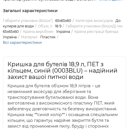
Загальні характеристики
Габарити упаковки (ВхШхГ)
65x65x60
Категорія аксесуарів
До
кулерів для води
Об'єм, л
18.9
Габарити упаковки (ВхШхД) мм
65x65x60
Країна виробник
Україна
Країна реїстрації бренда
Україна
Матеріал
Пластик
Всі характеристики
Кришка для бутелів 18,9 л, ПЕТ з
кільцем, синій (0003BLU) – надійний
захист вашої питної води
Кришка для бутелів об'ємом 18,9 літрів – це
незамінний аксесуар для зберігання та
транспортування бутильованої води. Вона
виготовлена з високоякісного пластику ПЕТ, який
забезпечує довговічність та безпеку використання.
Кришка має **синій колір** і оснащена спеціальним
кільцем, що гарантує надійне закриття бутля та
захист від проникнення пилу, бруду і сторонніх