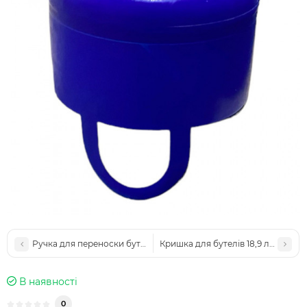
Ручка для переноски бутелів Віапласт 5-19 л синій (0014)
Кришка для бутелів 18,9 л, ПЕТ з 
В наявностi
0