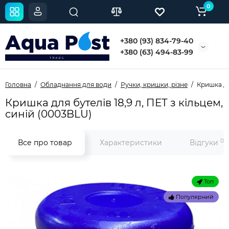
0
+380 (93) 834-79-40
+380 (63) 494-83-99
Головна
Обладнання для води
Ручки, кришки, різне
Кришка дл
Кришка для бутелів 18,9 л, ПЕТ з кільцем,
синій (0003BLU)
0
Все про товар
Характеристики
Відгуки
Топ
Популярний