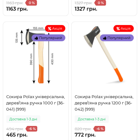
1163 грн.
1327 грн.
0 %
0 %
1163 грн.
1327 грн.
Акція
Акція
Популярний
Популярний
Сокира Polax універсальна,
Сокира Polax універсальна,
дерев\'яна ручка 1000 г (36-
дерев\'яна ручка 1200 г (36-
041) (999)
042) (999)
Доставка 1-3 дні
Доставка 1-3 дні
494 грн.
820 грн.
-6 %
-6 %
465 грн.
772 грн.