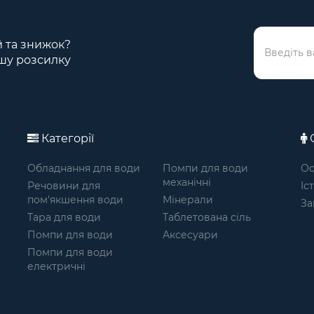
ій та знижок?
шу розсилку
Категорії
О
Обладнання для води
Помпи для води
Ос
механічні
Речовини для
Іс
пом'якшення води
Мінерали
За
Тара для води
Таблетована сіль
Помпи для води
Аксесуари
Помпи для води
електричні