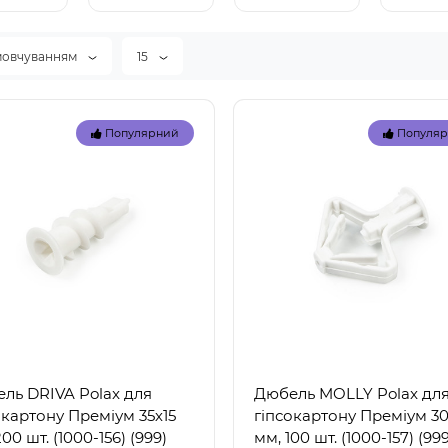
маяков
мовчуванням
15
Популярний
Популя
ль DRIVA Polax для
Дюбель MOLLY Polax дл
окартону Преміум 35х15
гіпсокартону Преміум 30 
00 шт. (1000-156) (999)
мм, 100 шт. (1000-157) (999