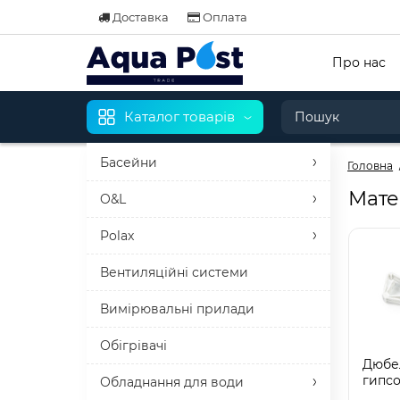
Доставка
Оплата
Про нас
Каталог товарів
Басейни
Головна
Мате
O&L
Polax
Вентиляційні системи
Вимірювальні прилади
Обігрівачі
Дюбе
гипсо
Обладнання для води