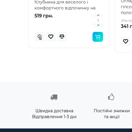
Огля
Клубника для веселого і
наду
гіпсо
комфортного відпочинку на
"Зеле
поло
воді Intex 58781 – я..
клас
519 грн.
476 
(335-
374 г
341 
Швидка доставка
Постійні знижки
Відправлення 1-3 дні
та акції