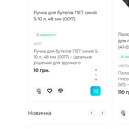
Ручка для бутелів ПЕТ синій
Ручк
5-10 л, 48 мм (0017)
5-10 
Поло
В наявностi
В на
для 
0017
0021
(41-0
Ручка для бутелів ПЕТ синій 5-
Ручка
10 л, 48 мм (0017) – ідеальне
10 л,
В на
рішення для зручного
аксе
c6813
транспортування Ру..
пере
10 грн.
10 г
Поло
гіпсо
021)
якісн
110 г
Новинка