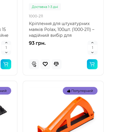
Доставка 1-3 дні
1000-211
Кріплення для штукатурних
 15
маяків Polax, 100шт. (1000-211) –
дійне
надійний вибір для
професіоналів та майс..
93 грн.
Топ
Топ
рний
Популярний
рний
Популярний