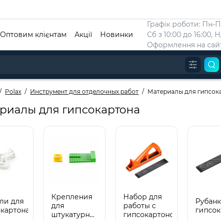
Графік роботи: Пн-Пт
Оптовим клієнтам
Акції
Новинки
Сб з 10:00 до 16:00, 
Оформлення на сайт
Polax
Инструмент для отделочных работ
Материалы для гипсок
риалы для гипсокартона
Крепления
Набор для
ли для
Рубанк
для
работы с
картона
гипсок
штукатурных
гипсокартоном