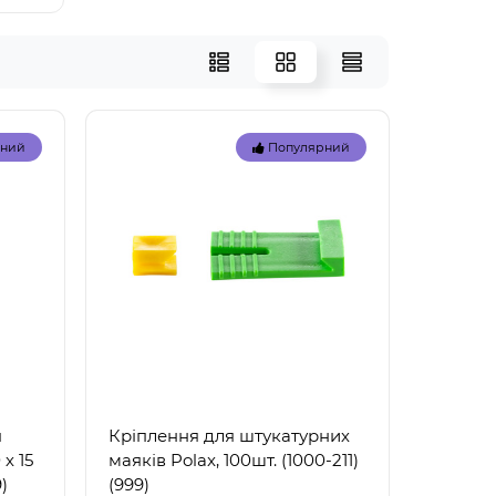
рний
Популярний
я
Кріплення для штукатурних
х 15
маяків Polax, 100шт. (1000-211)
)
(999)