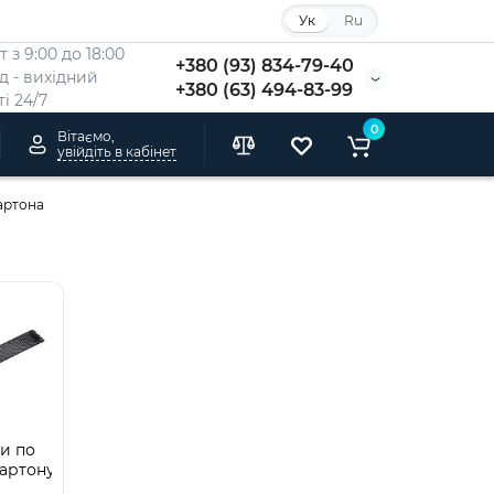
Ук
Ru
 з 9:00 до 18:00
+380 (93) 834-79-40
Нд - вихідний
+380 (63) 494-83-99
i 24/7
0
Вітаємо,
увійдіть в кабінет
артона
и по
артону