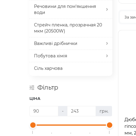
Речовини для пом'якшення
води
За за
Стрейч пленка, прозрачная 20
мкм (20500W)
Важливі дрібнички
Побутова хімія
Сіль харчова
Фільтр
ЦІНА
-
грн.
Дюбе
гіпс
мм, 2