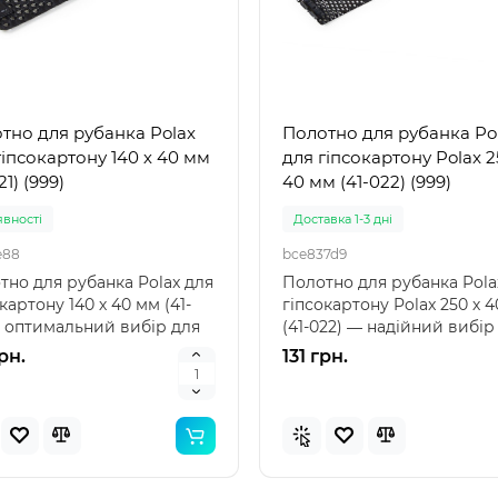
а для бутелів ПЕТ синій
Кришка для бутелів 5-10 
л, 38 мм (0021)
мм синій (0020)
тно для рубанка Polax
Полотно для рубанка Po
явностi
В наявностi
гіпсокартону 140 х 40 мм
для гіпсокартону Polax 2
0020
21) (999)
40 мм (41-022) (999)
 для бутелів ПЕТ синій 5-
Кришка для бутелів 5-10 л
 38 мм (0021) – надійний
мм синій (0020) – надійни
явностi
Доставка 1-3 дні
суар для зручного
аксесуар для зберігання 
e88
bce837d9
несення Ручка..
Кришка для б..
рн.
15 грн.
тно для рубанка Polax для
Полотно для рубанка Pola
картону 140 х 40 мм (41-
гіпсокартону Polax 250 х 
 – оптимальний вибір для
(41-022) ― надійний вибір
ої обро..
якісної о..
рн.
131 грн.