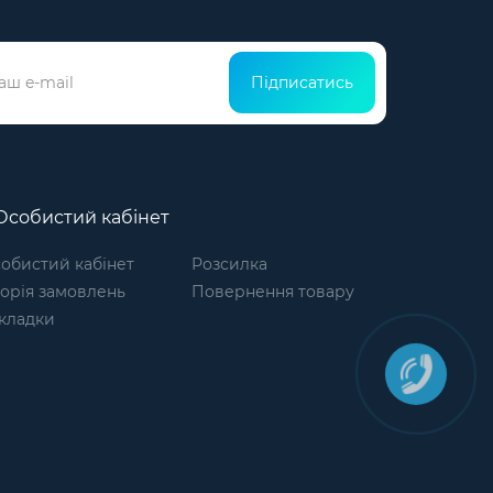
Підписатись
собистий кабінет
обистий кабінет
Розсилка
торія замовлень
Повернення товару
кладки