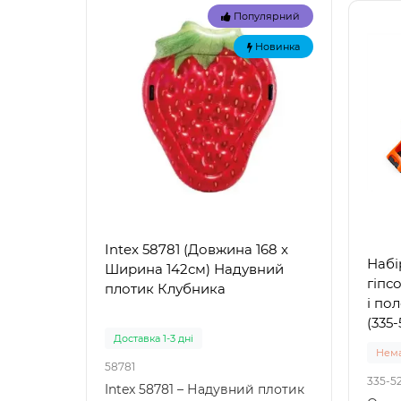
Популярний
Новинка
Intex 58781 (Довжина 168 x
Intex
Набі
Ширина 142см) Надувний
Наду
гіпс
плотик Клубника
"Зел
і по
(335-
Доставка 1-3 дні
Доста
Нема
58781
57100
335-5
Intex 58781 – Надувний плотик
Intex