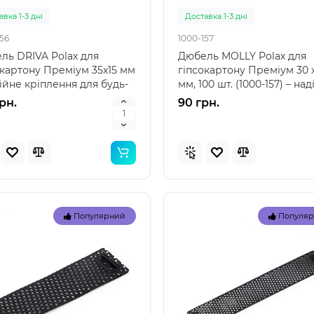
вка 1-3 дні
Доставка 1-3 дні
56
1000-157
ль DRIVA Polax для
Дюбель MOLLY Polax для
окартону Преміум 35х15 мм
гіпсокартону Преміум 30 х
ійне кріплення для будь-
мм, 100 шт. (1000-157) – на
проєктів Дюбе..
кріплення для с..
грн.
90 грн.
Топ
Популярний
Популя
Популярний
Популя