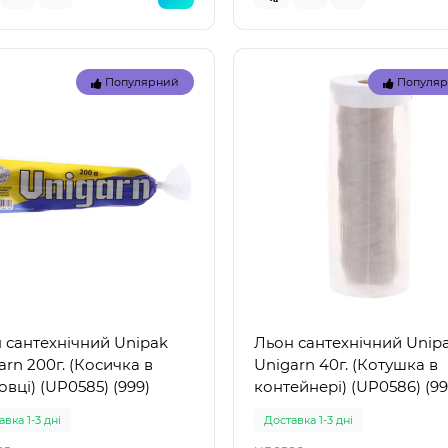
Популярний
Популя
Топ
Популярний
Популя
 сантехнічний Unipak
Льон сантехнічний Unip
arn 200г. (Косичка в
Unigarn 40г. (Котушка в
овці) (UP0585) (999)
контейнері) (UP0586) (99
вка 1-3 дні
Доставка 1-3 дні