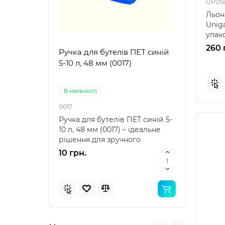
UP05
Льон
Uniga
упак
ущіль
260 
Ручка для бутелів ПЕТ синій
Ручк
5-10 л, 48 мм (0017)
5-10 
В наявностi
В на
0017
0021
Ручка для бутелів ПЕТ синій 5-
Ручка
10 л, 48 мм (0017) – ідеальне
10 л,
рішення для зручного
аксе
транспортування Ру..
пере
10 грн.
10 г