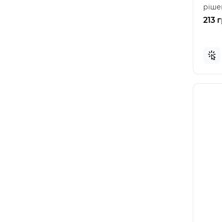
ріше
робіт
213 