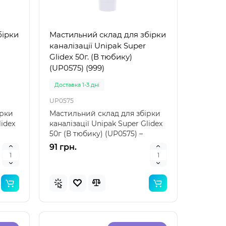
бірки
Мастильний склад для збірки
рний
Популярний
каналізації Unipak Super
Glidex 50г. (В тюбику)
инка
Новинка
(UP0575) (999)
Доставка 1-3 дні
UP0575
ірки
Мастильний склад для збірки
lidex
каналізації Unipak Super Glidex
50г (В тюбику) (UP0575) –
Надійний захис..
91 грн.
 для
Bestway 32034 (Довжина 51 x
Bestwa
Ширина 46см) Надувний
Ширина
жилет для плавання
нарука
Arm Ban
Доставка 1-3 дні
Доставка