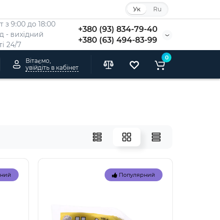
Ук
Ru
 з 9:00 до 18:00
+380 (93) 834-79-40
Нд - вихідний
+380 (63) 494-83-99
i 24/7
0
Вітаємо,
увійдіть в кабінет
рний
Популярний