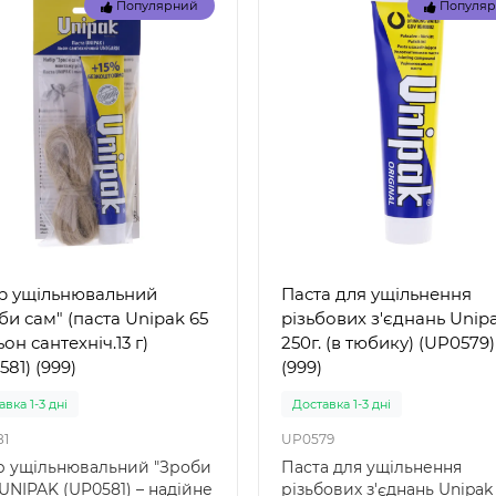
Популярний
Популя
29039
 57100 (85 x 85 x 23 см) -
Intex 29039 – термометр 
вний дитячий басейн
басейнів: точність і надійн
ний" Intex 57100 — це
від лідера ринку Intex 290
ичний надувн..
це якіс..
грн.
155 грн.
р ущільнювальний
Паста для ущільнення
би сам" (паста Unipak 65
різьбових з'єднань Unip
ьон сантехніч.13 г)
250г. (в тюбику) (UP0579)
81) (999)
(999)
вка 1-3 дні
Доставка 1-3 дні
1
UP0579
р ущільнювальний "Зроби
Паста для ущільнення
UNIPAK (UP0581) – надійне
різьбових з'єднань Unipak