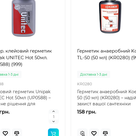
р. клейовий герметик
Герметик анаеробний K
ak UNITEC Hot 50мл.
TL-50 (50 мл) (KR0280) (9
588) (999)
вка 1-3 дні
Доставка 1-3 дні
88
KR0280
овий герметик Unipak
Герметик анаеробний Koe
EC Hot 50мл (UP0588) –
50 (50 мл) (KR0280) – над
йне рішення для
захист вашої сантехніки
хнічних робіт Анаеробн..
Герметик анаероб..
грн.
158 грн.