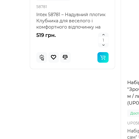
58781
57100
Intex 58781 – Надувний плотик
Intex
Клубника для веселого і
наду
комфортного відпочинку на
"Зеле
воді Intex 58781 – я..
клас
519 грн.
476 
Набі
"Зро
м / л
(UP05
Доста
UP058
Набі
сам" 