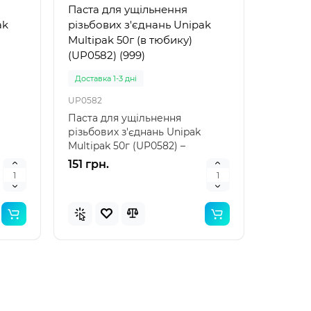
Паста для ущільнення
ak
різьбових з'єднань Unipak
Multipak 50г (в тюбику)
(UP0582) (999)
Доставка 1-3 дні
UP0582
Паста для ущільнення
різьбових з'єднань Unipak
Multipak 50г (UP0582) –
тех..
надійний захист вашої
151 грн.
сантехн..