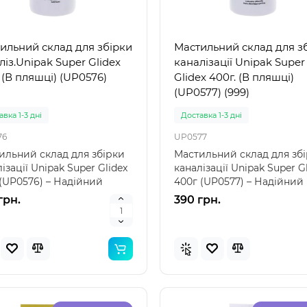
ильний склад для збірки
Мастильний склад для з
Популярний
Популя
ліз.Unipak Super Glidex
каналізації Unipak Super
. (В пляшці) (UP0576)
Glidex 400г. (В пляшці)
Новинка
Нов
(UP0577) (999)
вка 1-3 дні
Доставка 1-3 дні
76
UP0577
ильний склад для збірки
Мастильний склад для зб
ізації Unipak Super Glidex
каналізації Unipak Super G
 (UP0576) – Надійний
400г (UP0577) – Надійний
т і довгов..
захист та легкі..
грн.
390 грн.
 57100 (85 x 85 x 23см)
Intex 29039 - Термо́метр
вний дитячий басейн
басе́йнів
ений"
вка 1-3 дні
Немає в наявності