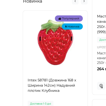
Новинка
Маст
Популярний
кана
250г
Новинка
(999)
Доста
UP05
Маст
канал
250г
захис
264 
Intex 58781 (Довжина 168 x
Intex
Ширина 142см) Надувний
Наду
плотик Клубника
"Зел
Доставка 1-3 дні
Доста