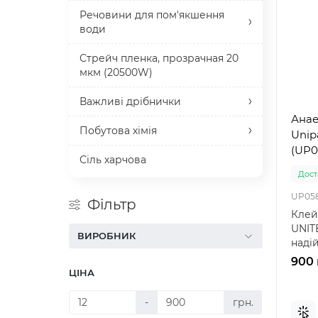
Речовини для пом'якшення
води
Стрейч пленка, прозрачная 20
мкм (20500W)
Важливі дрібнички
Анае
Побутова хімія
Unip
(UP0
Сіль харчова
Доста
UP05
Фільтр
Клей
UNIT
ВИРОБНИК
наді
санте
900 
ЦІНА
-
грн.