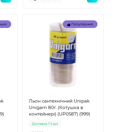
рний
Популярний
Топ
Топ
рний
Популярний
ak
Льон сантехнічний Unipak
Unigarn 80г. (Котушка в
9)
контейнері) (UP0587) (999)
Доставка 1-3 дні