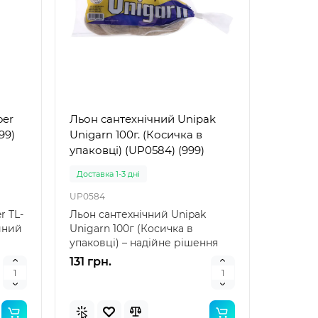
oer
Льон сантехнічний Unipak
99)
Unigarn 100г. (Косичка в
упаковці) (UP0584) (999)
Доставка 1-3 дні
UP0584
r TL-
Льон сантехнічний Unipak
ійний
Unigarn 100г (Косичка в
упаковці) – надійне рішення
для герметизації Льон ..
131 грн.