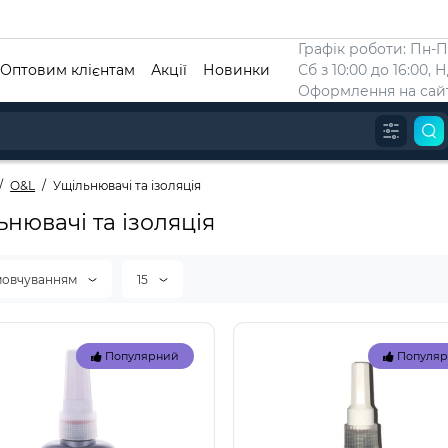
Графік роботи: Пн-Пт
Оптовим клієнтам
Акції
Новинки
Сб з 10:00 до 16:00, 
Оформлення на сайт
O&L
Ущільнювачі та ізоляція
ьнювачі та ізоляція
мовчуванням
15
Популярний
Популя