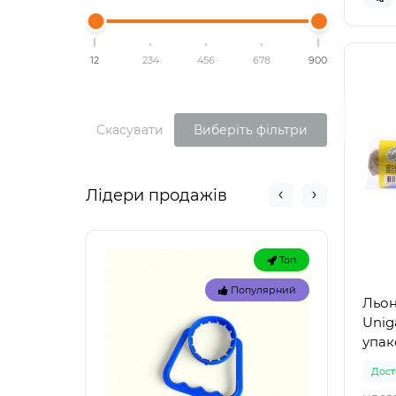
12
234
456
678
900
Скасувати
Виберіть фільтри
Лідери продажів
Топ
Популярний
Льон
Unig
упак
Доста