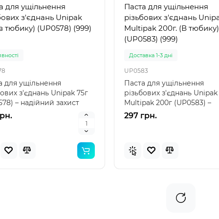
а для ущільнення
Паста для ущільнення
бових з'єднань Unipak
різьбових з'єднань Unip
(в тюбику) (UP0578) (999)
Multipak 200г. (В тюбику)
(UP0583) (999)
явностi
Доставка 1-3 дні
78
UP0583
а для ущільнення
Паста для ущільнення
ових з'єднань Unipak 75г
різьбових з'єднань Unipak
78) – надійний захист
Multipak 200г (UP0583) –
 сантехнічних сис..
надійний захист ваших сан
грн.
297 грн.