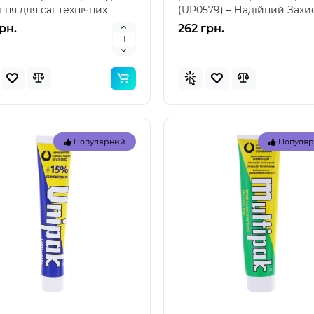
ння для сантехнічних
(UP0579) – Надійний Захи
 Набір ущі..
Ваших Сантехнічних Си..
грн.
262 грн.
Популярний
Популя