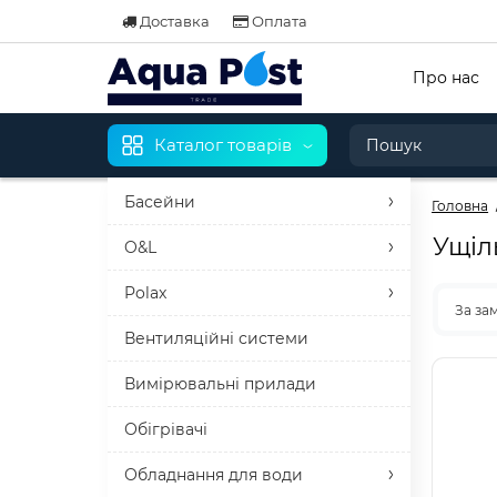
Доставка
Оплата
Про нас
Каталог товарів
Басейни
Головна
Ущіл
O&L
Polax
За за
Вентиляційні системи
Вимірювальні прилади
Обігрівачі
Обладнання для води