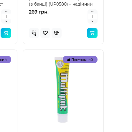
ст
(в банці) (UP0580) – надійний
вибір для сантехні..
269 грн.
рний
Популярний