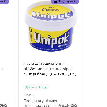
рний
Популярний
32034
32033
для
Опис надувного жилета для
Надувн
ість
плавання Bestway 32034
плаван
39 –
Bestway 32034 — це якісний
надійн
надувний жилет дл..
дітей Н
221 грн.
88 грн
Паста для ущільнення
ak
різьбових з'єднань Unipak
360г. (в банці) (UP0580) (999)
Доставка 1-3 дні
UP0580
Паста для ущільнення
 250г
різьбових з'єднань Unipak 360г