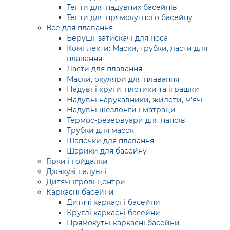
Тенти для надувних басейнів
Тенти для прямокутного басейну
Все для плавання
Беруші, затискачі для носа
Комплекти: Маски, трубки, ласти для
плавання
Ласти для плавання
Маски, окуляри для плавання
Надувні круги, плотики та іграшки
Надувні нарукавники, жилети, м'ячі
Надувні шезлонги і матраци
Термос-резервуари для напоїв
Трубки для масок
Шапочки для плавання
Шарики для басейну
Гірки і гойдалки
Джакузі надувні
Дитячі ігрові центри
Каркасні басейни
Дитячі каркасні басейни
Круглі каркасні басейни
Прямокутні каркасні басейни