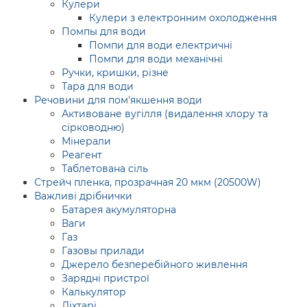
Кулери
Кулери з електронним охолодження
Помпы для води
Помпи для води електричні
Помпи для води механічні
Ручки, кришки, різне
Тара для води
Речовини для пом'якшення води
Активоване вугілля (видалення хлору та
сірководню)
Мінерали
Реагент
Таблетована сіль
Стрейч пленка, прозрачная 20 мкм (20500W)
Важливі дрібнички
Батарея акумуляторна
Ваги
Газ
Газовы прилади
Джерело безперебійного живлення
Зарядні пристрої
Калькулятор
Ліхтарі