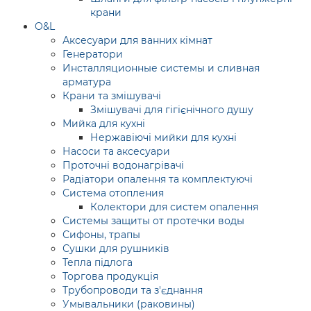
крани
O&L
Аксесуари для ванних кімнат
Генератори
Инсталляционные системы и сливная
арматура
Крани та змішувачі
Змішувачі для гігієнічного душу
Мийка для кухні
Нержавіючі мийки для кухні
Насоси та аксесуари
Проточні водонагрівачі
Радіатори опалення та комплектуючі
Система отопления
Колектори для систем опалення
Системы защиты от протечки воды
Сифоны, трапы
Сушки для рушників
Тепла підлога
Торгова продукція
Трубопроводи та з'єднання
Умывальники (раковины)