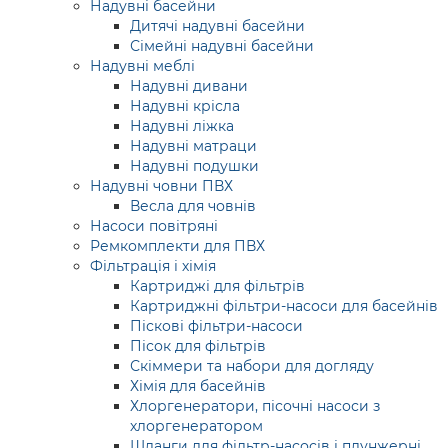
Надувні басейни
Дитячі надувні басейни
Сімейні надувні басейни
Надувні меблі
Надувні дивани
Надувні крісла
Надувні ліжка
Надувні матраци
Надувні подушки
Надувні човни ПВХ
Весла для човнів
Насоси повітряні
Ремкомплекти для ПВХ
Фільтрація і хімія
Картриджі для фільтрів
Картриджні фільтри-насоси для басейнів
Піскові фільтри-насоси
Пісок для фільтрів
Скіммери та набори для догляду
Хімія для басейнів
Хлоргенератори, пісочні насоси з
хлоргенератором
Шланги для фільтр-насосів і плунжерні