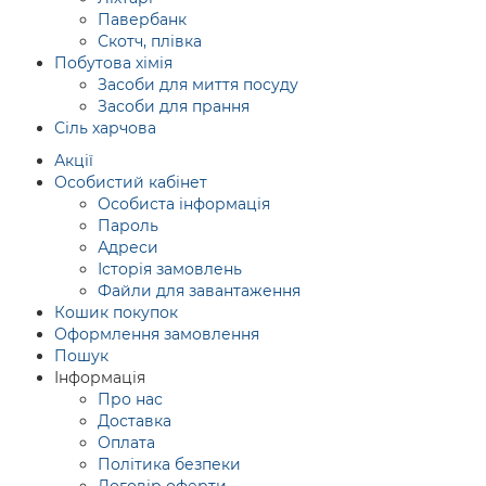
Павербанк
Скотч, плівка
Побутова хімія
Засоби для миття посуду
Засоби для прання
Сіль харчова
Акції
Особистий кабінет
Особиста інформація
Пароль
Адреси
Історія замовлень
Файли для завантаження
Кошик покупок
Оформлення замовлення
Пошук
Інформація
Про нас
Доставка
Оплата
Політика безпеки