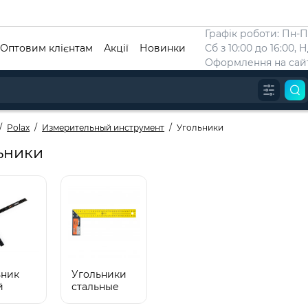
Графік роботи: Пн-Пт
Оптовим клієнтам
Акції
Новинки
Сб з 10:00 до 16:00, 
Оформлення на сайт
Polax
Измерительный инструмент
Угольники
ьники
ьник
Угольники
й
стальные