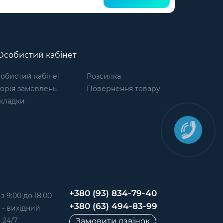
собистий кабінет
обистий кабінет
Розсилка
торія замовлень
Повернення товару
кладки
+380 (93) 834-79-40
 9:00 до 18:00
+380 (63) 494-83-99
д - вихідний
 24/7
Замовити дзвінок