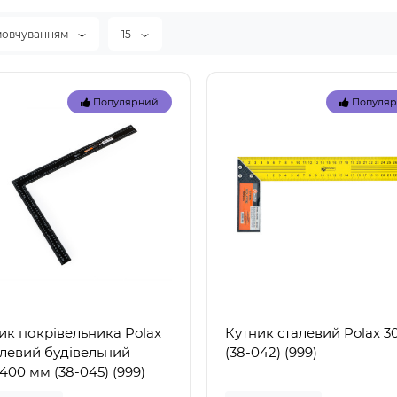
мовчуванням
15
Популярний
Популя
ик покрівельника Polax
Кутник сталевий Polax 
левий будівельний
(38-042) (999)
400 мм (38-045) (999)