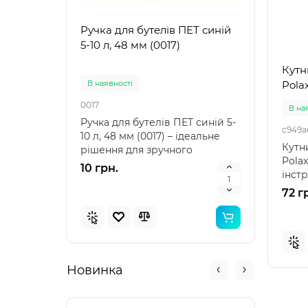
Ручка для бутелів ПЕТ синій
Ручк
5-10 л, 48 мм (0017)
5-10 
Кутн
В наявностi
В на
Polax
0017
0021
В на
Ручка для бутелів ПЕТ синій 5-
Ручка
c949a
10 л, 48 мм (0017) – ідеальне
10 л,
Кутн
рішення для зручного
аксе
Polax
транспортування Ру..
пере
10 грн.
10 г
інст
вимі
72 г
Новинка