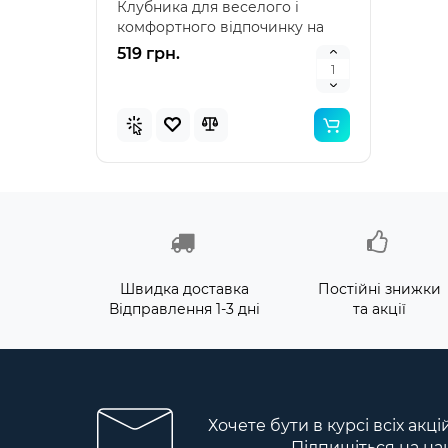
Клубника для веселого і
наду
комфортного відпочинку на
"Зеле
воді Intex 58781 – я..
клас
519 грн.
476 
Швидка доставка
Постійні знижки
Відправлення 1-3 дні
та акції
Хочете бути в курсі всіх акц
Підпишіться на на