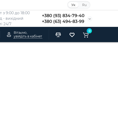
Ук
Ru
 з 9:00 до 18:00
+380 (93) 834-79-40
Нд - вихідний
+380 (63) 494-83-99
i 24/7
0
Вітаємо,
увійдіть в кабінет