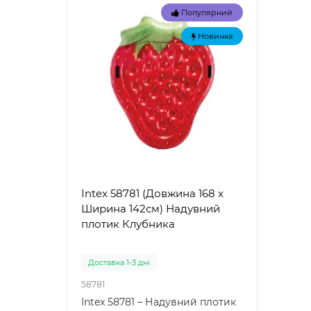
Популярний
Новинка
Intex 58781 (Довжина 168 x
Intex
Ширина 142см) Надувний
Наду
плотик Клубника
"Зел
Доставка 1-3 дні
Доста
58781
57100
Intex 58781 – Надувний плотик
Intex