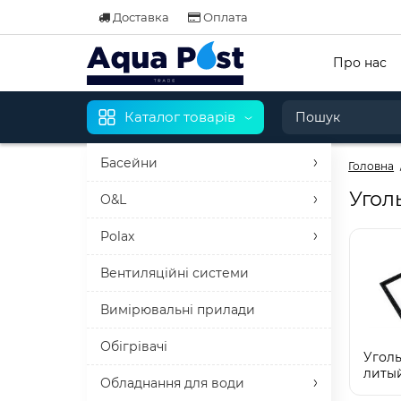
Доставка
Оплата
Про нас
Каталог товарів
Басейни
Головна
Угол
O&L
Polax
Вентиляційні системи
Вимірювальні прилади
Обігрівачі
Угол
литы
Обладнання для води