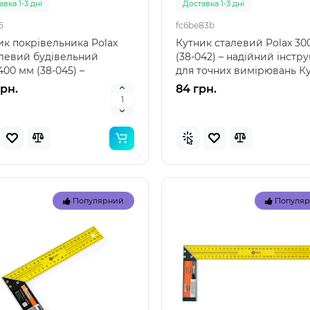
вка 1-3 дні
Доставка 1-3 дні
5
fc6be83b
ик покрівельника Polax
Кутник сталевий Polax 3
левий будівельний
(38-042) – надійний інстр
00 мм (38-045) –
для точних вимірювань К
йний інструмент для
сталевий Po..
грн.
84 грн.
е..
Топ
Популярний
Популя
Популярний
Популя