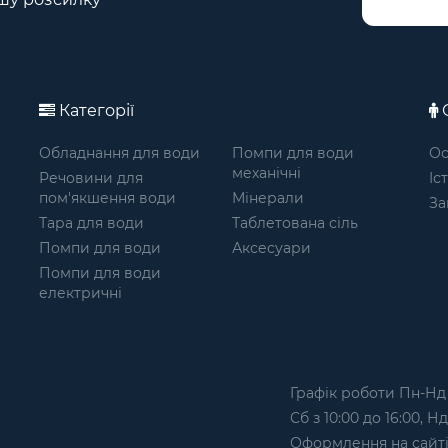
Категорії
О
Обладнання для води
Помпи для води
Ос
механічні
Речовини для
Іс
пом'якшення води
Мінерали
За
Тара для води
Таблетована сіль
Помпи для води
Аксесуари
Помпи для води
електричні
Графік роботи Пн-Нд з
Сб з 10:00 до 16:00, Н
Оформлення на сайтi