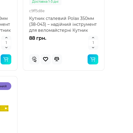
Доставка 1-3 дні
c9ff5d8e
00мм
Кутник сталевий Polax 350мм
умент
(38-043) – надійний інструмент
утник
для веломайстерні Кутник
сталевий Polax ..
88 грн.
Топ
Топ
рний
Популярний
рний