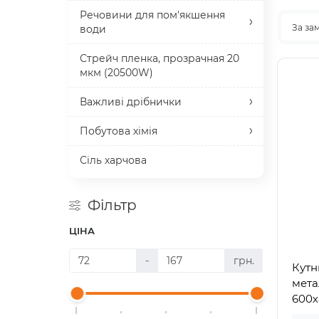
Речовини для пом'якшення
За за
води
Стрейч пленка, прозрачная 20
мкм (20500W)
Важливі дрібнички
Побутова хімія
Сіль харчова
Фільтр
ЦІНА
-
грн.
Кутн
мета
600х