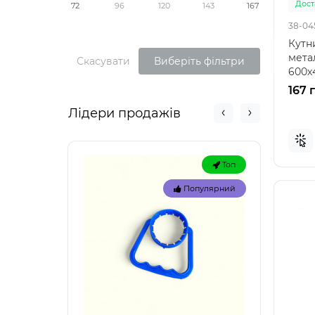
Доста
72
96
120
143
167
38-04
Кутн
мета
Скасувати
Виберіть фільтри
600х4
наді
167 
проф
Лідери продажів
Топ
Популярний