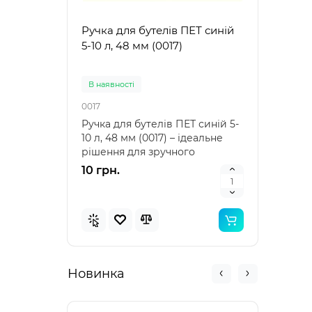
Ручка для бутелів ПЕТ синій
Ручк
5-10 л, 48 мм (0017)
5-10 
В наявностi
В на
0017
0021
Ручка для бутелів ПЕТ синій 5-
Ручка
10 л, 48 мм (0017) – ідеальне
10 л,
рішення для зручного
аксе
транспортування Ру..
пере
10 грн.
10 г
Новинка