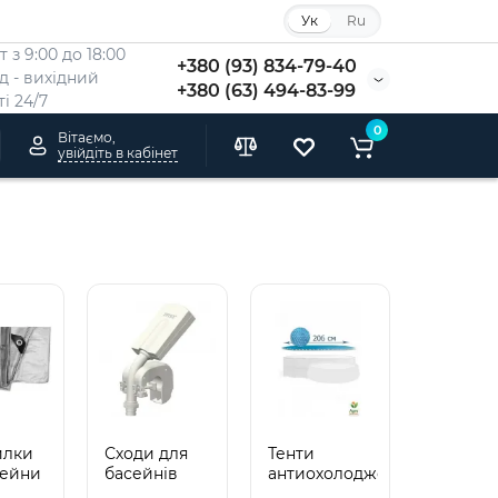
Ук
Ru
 з 9:00 до 18:00
+380 (93) 834-79-40
Нд - вихідний
+380 (63) 494-83-99
i 24/7
0
Вітаємо,
увійдіть в кабінет
илки
Сходи для
Тенти
сейни
басейнів
антиохолодження