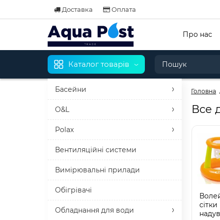
Доставка
Оплата
Про нас
Каталог товарів
Басейни
Головна
Все 
O&L
Polax
Вентиляційні системи
Вимірювальні прилади
Обігрівачі
Воле
сітки
Обладнання для води
надув