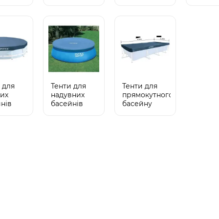
а воді
і фонарі
 для
Тенти для
Тенти для
их
надувних
прямокутного
нів
басейнів
басейну