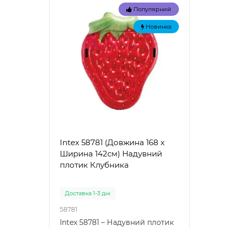
Популярний
Новинка
Intex 58781 (Довжина 168 x
Intex
Ширина 142см) Надувний
Наду
плотик Клубника
"Зел
Доставка 1-3 дні
Доста
58781
57100
Intex 58781 – Надувний плотик
Intex