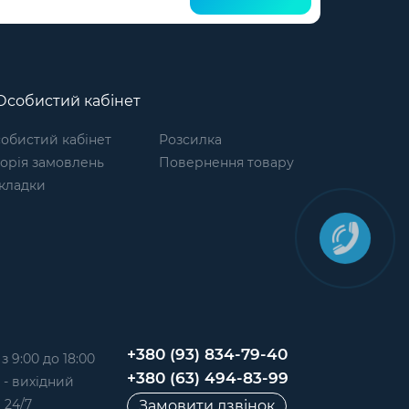
собистий кабінет
обистий кабінет
Розсилка
торія замовлень
Повернення товару
кладки
+380 (93) 834-79-40
 9:00 до 18:00
+380 (63) 494-83-99
д - вихідний
 24/7
Замовити дзвінок