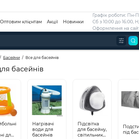
Графік роботи: Пн-Пт
Оптовим клієнтам
Акції
Новинки
Сб з 10:00 до 16:00, 
Оформлення на сайт
Басейни
Все для басейнів
для басейнів
йбольні
Нагрівачі
Підсвітка
Подст
води для
для басейну,
під ба
ні для
басейнів
світильники