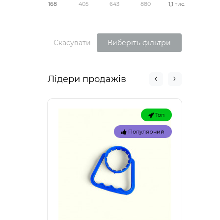
168
405
643
880
1,1 тис.
Скасувати
Виберіть фільтри
Лідери продажів
Топ
Популярний