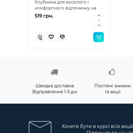
Клубника для веселого і
наду
комфортного відпочинку на
"Зеле
воді Intex 58781 – я..
клас
519 грн.
476 
Швидка доставка
Постійні знижки
Відправлення 1-3 дні
та акції
Хочете бути в курсі всіх акц
Підпишіться на на