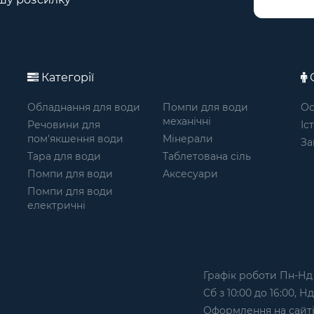
Категорії
О
Обладнання для води
Помпи для води
Ос
механічні
Речовини для
Іс
пом'якшення води
Мінерали
За
Тара для води
Таблетована сіль
Помпи для води
Аксесуари
Помпи для води
електричні
Графік роботи Пн-Нд з
Сб з 10:00 до 16:00, Н
Оформлення на сайтi