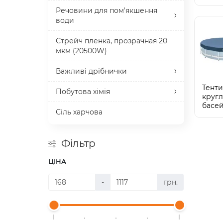
гри н
Речовини для пом'якшення
води
Стрейч пленка, прозрачная 20
мкм (20500W)
Важливі дрібнички
Тенти
Побутова хімія
кругл
басей
Сіль харчова
Фільтр
ЦІНА
-
грн.