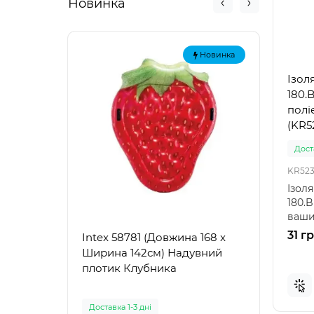
Новинка
Новинка
Ізол
180.B
поліе
(KR52
Доста
KR523
Ізоля
180.B
ваши
труб 
31 гр
Intex 58781 (Довжина 168 x
Intex
Ширина 142см) Надувний
Наду
плотик Клубника
"Зел
Доставка 1-3 дні
Доста