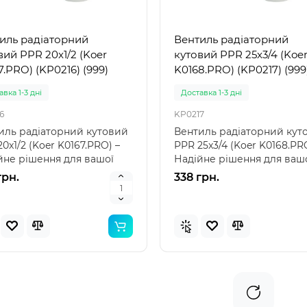
иль радіаторний
Вентиль радіаторний
вий PPR 20x1/2 (Koer
кутовий PPR 25x3/4 (Koe
7.PRO) (KP0216) (999)
K0168.PRO) (KP0217) (999
вка 1-3 дні
Доставка 1-3 дні
6
KP0217
иль радіаторний кутовий
Вентиль радіаторний кут
0x1/2 (Koer K0167.PRO) –
PPR 25x3/4 (Koer K0168.PR
йне рішення для вашої
Надійне рішення для ваш
еми опалення..
системи опалення..
грн.
338 грн.