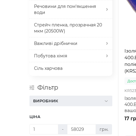
Речовини для пом'якшення
води
Стрейч пленка, прозрачная 20
мкм (20500W)
Важливі дрібнички
Ізол
Побутова хімія
400.B
поліе
Сіль харчова
(KR52
Доста
Фільтр
KR523
Ізоля
ВИРОБНИК
400.B
вашо
Ізоля
ЦІНА
17 г
-
грн.