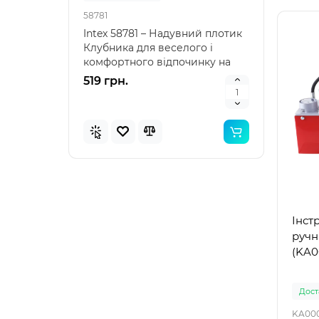
58781
57100
Intex 58781 – Надувний плотик
Intex
Клубника для веселого і
наду
комфортного відпочинку на
"Зеле
воді Intex 58781 – я..
клас
519 грн.
476 
Інст
ручн
(KA0
Доста
KA00