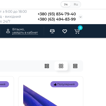
Ук
Ru
 з 9:00 до 18:00
+380 (93) 834-79-40
Нд - вихідний
+380 (63) 494-83-99
i 24/7
0
Вітаємо,
увійдіть в кабінет
рний
Популярний