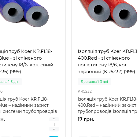
яція труб Koer KR.FL18-
Ізоляція труб Koer KR.FL
lue - зі спіненого
400.Red - зі спіненого
тилену 18/6, кол. синій
поліетилену 18/6, кол.
36) (999)
червоний (KR5232) (999)
вка 1-3 дні
Доставка 1-3 дні
6
KR5232
ція труб Koer KR.FL18-
Ізоляція труб Koer KR.FL18
lue – надійний захист
400.Red – надійний захист
ї системи трубопроводів
трубопроводів Ізоляція т
ція труб Koe..
Koer KR.FL18-400.R..
рн.
17 грн.