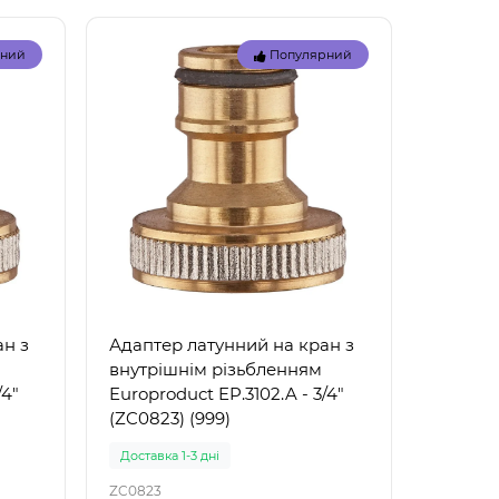
32034
32033
для
Опис надувного жилета для
Надувн
рний
Популярний
ість
плавання Bestway 32034
плаван
39 –
Bestway 32034 — це якісний
надійн
надувний жилет дл..
дітей Н
221 грн.
88 грн
ан з
Адаптер латунний на кран з
внутрішнім різьбленням
/4"
Europroduct EP.3102.A - 3/4"
(ZC0823) (999)
Доставка 1-3 дні
ZC0823