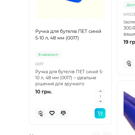
Доста
KR523
Ізоля
300.R
Ручка для бутелів ПЕТ синій
Ручк
ваши
5-10 л, 48 мм (0017)
5-10 
труб 
19 г
В наявностi
В на
0017
0021
Ручка для бутелів ПЕТ синій 5-
Ручка
10 л, 48 мм (0017) – ідеальне
10 л,
рішення для зручного
аксе
транспортування Ру..
пере
10 грн.
10 г