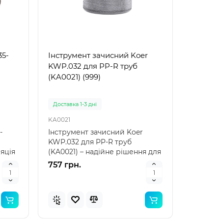
рний
Популярний
35-
Інструмент зачисний Koer
инка
Новинка
KWP.032 для PP-R труб
(KA0021) (999)
Доставка 1-3 дні
KA0021
-
Інструмент зачисний Koer
KWP.032 для PP-R труб
яція
(KA0021) – надійне рішення для
професійного монтажу ..
757 грн.
 для
Bestway 32034 (Довжина 51 x
Bestwa
Ширина 46см) Надувний
Ширина
жилет для плавання
нарука
Arm Ban
Доставка 1-3 дні
Доставка