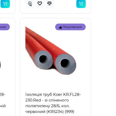
рний
Популярний
Топ
Топ
рний
Популярний
28-
Ізоляція труб Koer KR.FL28-
230.Red - зі спіненого
ній
поліетилену 28/6, кол.
червоний (KR5234) (999)