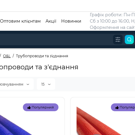
Графік роботи: Пн-Пт
Оптовим клієнтам
Акції
Новинки
Сб з 10:00 до 16:00, 
Оформлення на сайт
O&L
Трубопроводи та з'єднання
опроводи та з'єднання
мовчуванням
15
Популярний
Популя