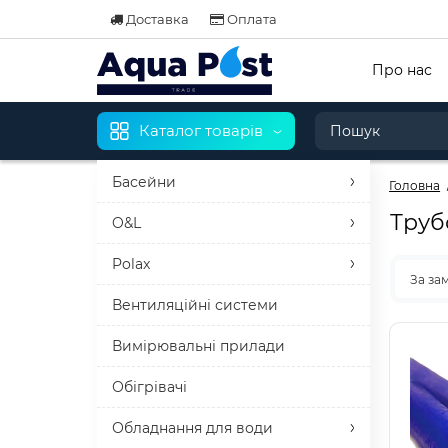
Доставка
Оплата
Про нас
Каталог товарів
Басейни
Головна
Труб
O&L
Polax
За за
Вентиляційні системи
Вимірювальні прилади
Обігрівачі
Обладнання для води