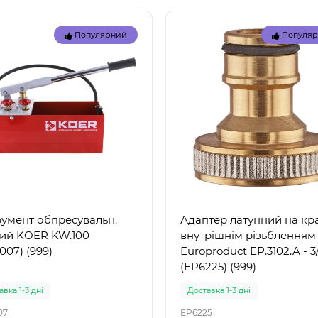
29039
 57100 (85 x 85 x 23 см) -
Intex 29039 – термометр 
Популярний
Популя
вний дитячий басейн
басейнів: точність і надійн
ний" Intex 57100 — це
від лідера ринку Intex 290
ичний надувн..
це якіс..
грн.
155 грн.
румент обпресувальн.
Адаптер латунний на кр
ий KOER KW.100
внутрішнім різьбленням
007) (999)
Europroduct EP.3102.A - 3
(EP6225) (999)
вка 1-3 дні
Доставка 1-3 дні
07
EP6225