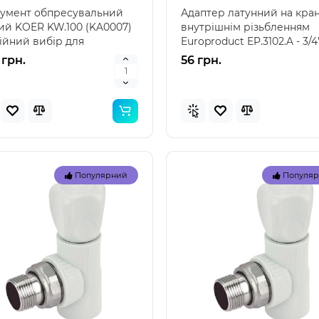
румент обпресувальний
Адаптер латунний на кран
ий KOER KW.100 (KA0007)
внутрішнім різьбленням
дійний вибір для
Europroduct EP.3102.A - 3/4
сіоналів Інтернет-м..
(EP6225) Адаптер лат..
 грн.
56 грн.
Популярний
Популя