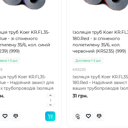
Популярний
Популя
яція труб Koer KR.FL35-
Ізоляція труб Koer KR.FL
Новинка
Нов
lue - зі спіненого
180.Red - зі спіненого
тилену 35/6, кол. синій
поліетилену 35/6, кол.
39) (999)
червоний (KR5235) (999)
вка 1-3 дні
Доставка 1-3 дні
9
KR5235
ція труб Koer KR.FL35-
Ізоляція труб Koer KR.FL35
lue – Надійний захист для
180.Red – Надійний захист
х трубопроводів Ізоляція
ваших трубопроводів Ізол
Koer KR..
труб Koer KR.FL35..
н.
31 грн.
 57100 (85 x 85 x 23см)
Intex 29039 - Термо́метр
вний дитячий басейн
басе́йнів
ений"
вка 1-3 дні
Немає в наявності