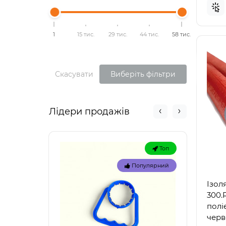
1
15 тис.
29 тис.
44 тис.
58 тис.
Скасувати
Виберіть фільтри
Лідери продажів
Топ
Популярний
Ізол
300.R
поліе