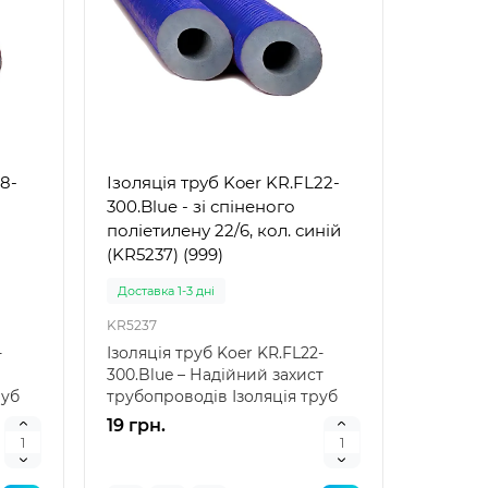
18-
Ізоляція труб Koer KR.FL22-
300.Blue - зі спіненого
поліетилену 22/6, кол. синій
(KR5237) (999)
Доставка 1-3 дні
KR5237
-
Ізоляція труб Koer KR.FL22-
300.Blue – Надійний захист
руб
трубопроводів Ізоляція труб
Koer KR.FL22-300...
19 грн.