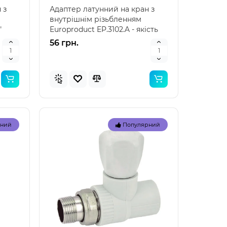
 з
Адаптер латунний на кран з
внутрішнім різьбленням
"
Europroduct EP.3102.A - якість
та надійність для в..
56 грн.
рний
Популярний