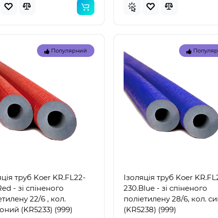
Популярний
Популя
Топ
Популярний
Популя
яція труб Koer KR.FL22-
Ізоляція труб Koer KR.FL
ed - зі спіненого
230.Blue - зі спіненого
тилену 22/6 , кол.
поліетилену 28/6, кол. си
червоний (KR5233) (999)
(KR5238) (999)