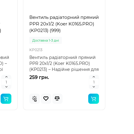
Вентиль радіаторний прямий
r
PPR 20x1/2 (Koer K0165.PRO)
)
(KP0213) (999)
Доставка 1-3 дні
KP0213
овий
Вентиль радіаторний прямий
O) –
PPR 20x1/2 (Koer K0165.PRO)
ої
(KP0213) – Надійне рішення для
вашої системи ..
259 грн.