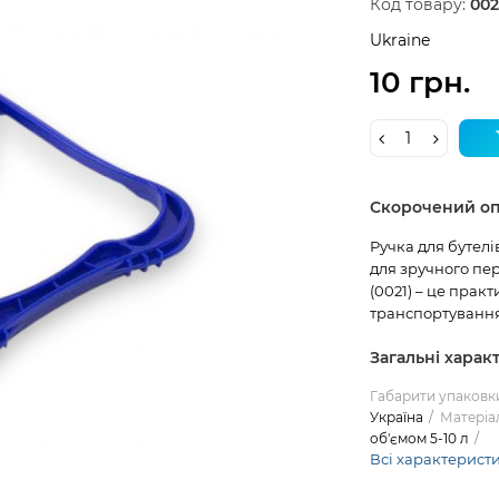
Код товару:
002
Ukraine
10 грн.
Скорочений о
Ручка для бутелів
для зручного пер
(0021) – це прак
транспортування
Загальні харак
Габарити упаковк
Україна
Матеріа
об'ємом 5-10 л
Всі характерист