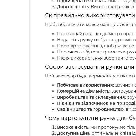
Підвищена безпека.
Стійкість до 
Довговічність.
Виготовлена з якісн
Як правильно використовувати р
Щоб забезпечити максимальну ефективн
Переконайтеся, що діаметр горлови
Надягніть ручку на бутель, розміс
Перевірте фіксацію, щоб ручка не 
Переносьте бутель, тримаючи ручк
Після використання зберігайте руч
Сфери застосування ручки для 
Цей аксесуар буде корисним у різних гал
Побутове використання:
зручне пе
Комерційна діяльність:
застосуван
Виробництво та складування:
зруч
Пікніки та відпочинок на природі
Садівництво та городництво:
вико
Чому варто купити ручку для бу
Висока якість:
ми пропонуємо тільк
Доступна ціна:
оптимальне співвідн