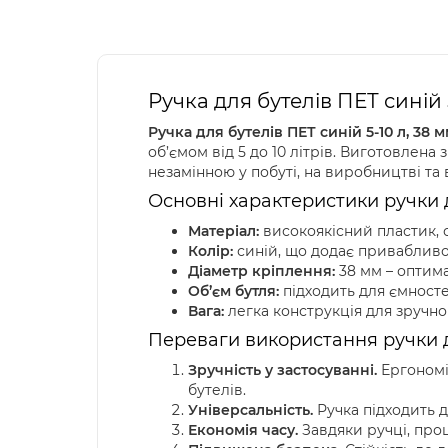
Ручка для бутелів ПЕТ синій
Ручка для бутелів ПЕТ синій 5-10 л, 38 м
об’ємом від 5 до 10 літрів. Виготовлена 
незамінною у побуті, на виробництві та 
Основні характеристики ручки 
Матеріал:
високоякісний пластик, 
Колір:
синій, що додає привабливог
Діаметр кріплення:
38 мм – оптима
Об’єм бутля:
підходить для ємностей
Вага:
легка конструкція для зручно
Переваги використання ручки дл
Зручність у застосуванні.
Ергономі
бутелів.
Універсальність.
Ручка підходить д
Економія часу.
Завдяки ручці, про