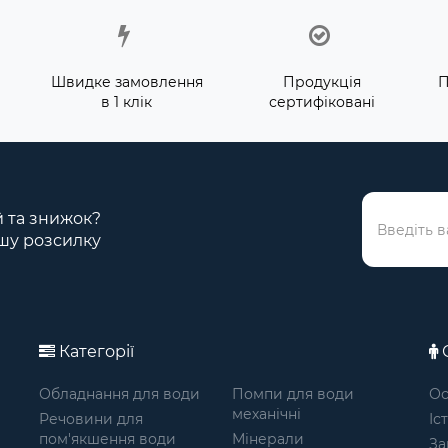
Швидке замовлення
Продукція
П
в 1 клік
сертифіковані
ій та знижок?
шу розсилку
Категорії
О
Обладнання для води
Помпи для води
Ос
механічні
Речовини для
Іс
пом'якшення води
Мінерали
За