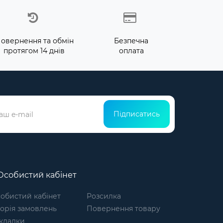
овернення та обмін
Безпечна
протягом 14 днів
оплата
Підписатись
собистий кабінет
обистий кабінет
Розсилка
торія замовлень
Повернення товару
кладки