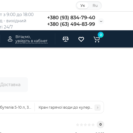
Ук
Ru
 з 9:00 до 18:00
+380 (93) 834-79-40
Нд - вихідний
+380 (63) 494-83-99
i 24/7
0
Вітаємо,
увійдіть в кабінет
Доставка
утелів 5-10 л, 38 мм синій (0020)
Кран гарячої води до кулера VIO X172 зовнішня різ
0