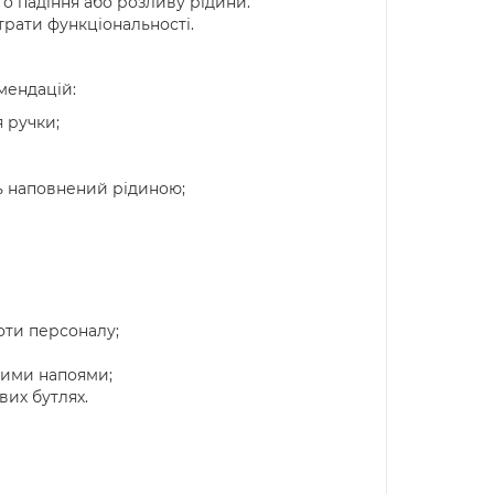
о падіння або розливу рідини.
трати функціональності.
мендацій:
 ручки;
ь наповнений рідиною;
оти персоналу;
шими напоями;
их бутлях.