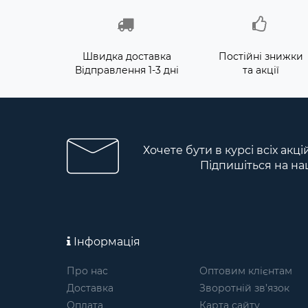
Швидка доставка
Постійні знижки
Відправлення 1-3 дні
та акції
Хочете бути в курсі всіх акц
Підпишіться на на
Інформація
Про нас
Оптовим клієнтам
Доставка
Зворотній зв’язок
Оплата
Карта сайту