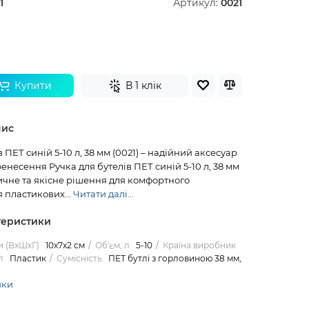
1
Артикул:
0021
Купити
В 1 клік
пис
 ПЕТ синій 5-10 л, 38 мм (0021) – надійний аксесуар
енесення Ручка для бутелів ПЕТ синій 5-10 л, 38 мм
тичне та якісне рішення для комфортного
 пластикових...
Читати далі...
теристики
и (ВхШхГ)
10х7х2 см
Об'єм, л
5-10
Країна виробник
л
Пластик
Сумісність
ПЕТ бутлі з горловиною 38 мм,
ики