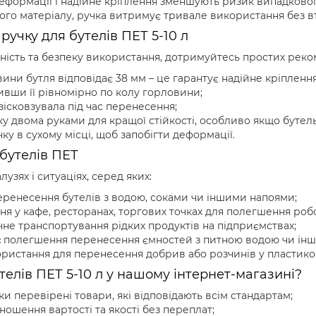
деформації і надійне кріплення зменшують ризик випадковог
ого матеріалу, ручка витримує тривале використання без в
учку для бутелів ПЕТ 5-10 л
ість та безпеку використання, дотримуйтесь простих реко
ни бутля відповідає 38 мм – це гарантує надійне кріплення
тивши її рівномірно по колу горловини;
зісковзувала під час перенесення;
у двома руками для кращої стійкості, особливо якщо бутел
ку в сухому місці, щоб запобігти деформації.
бутелів ПЕТ
узях і ситуаціях, серед яких:
ренесення бутелів з водою, соками чи іншими напоями;
ня у кафе, ресторанах, торгових точках для полегшення роб
не транспортування рідких продуктів на підприємствах;
:
полегшення перенесення ємностей з питною водою чи ін
ристання для перенесення добрив або розчинів у пластиков
телів ПЕТ 5-10 л у нашому інтернет-магазині?
и перевірені товари, які відповідають всім стандартам;
ошення вартості та якості без переплат;