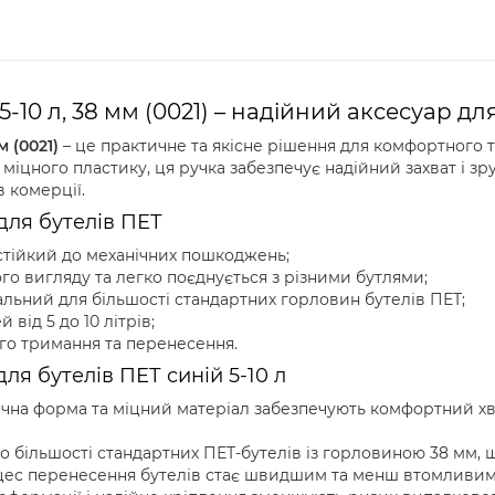
 5-10 л, 38 мм (0021) – надійний аксесуар 
м (0021)
– це практичне та якісне рішення для комфортного 
з міцного пластику, ця ручка забезпечує надійний захват і зр
в комерції.
для бутелів ПЕТ
стійкий до механічних пошкоджень;
о вигляду та легко поєднується з різними бутлями;
льний для більшості стандартних горловин бутелів ПЕТ;
 від 5 до 10 літрів;
го тримання та перенесення.
я бутелів ПЕТ синій 5-10 л
чна форма та міцний матеріал забезпечують комфортний хва
о більшості стандартних ПЕТ-бутелів із горловиною 38 мм, 
цес перенесення бутелів стає швидшим та менш втомливим