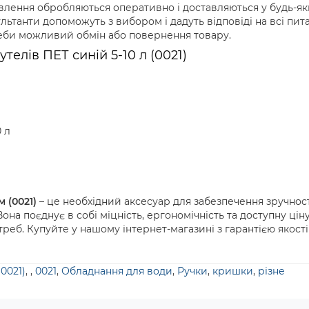
лення обробляються оперативно і доставляються у будь-як
льтанти допоможуть з вибором і дадуть відповіді на всі пит
реби можливий обмін або повернення товару.
телів ПЕТ синій 5-10 л (0021)
0 л
м (0021)
– це необхідний аксесуар для забезпечення зручнос
она поєднує в собі міцність, ергономічність та доступну цін
треб. Купуйте у нашому інтернет-магазині з гарантією якост
(0021)
,
,
0021
,
Обладнання для води
,
Ручки
,
кришки
,
різне