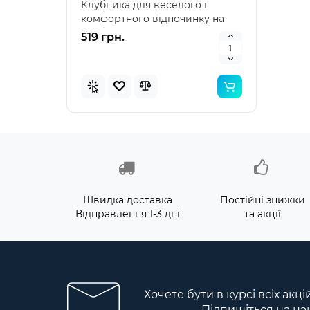
Клубника для веселого і
наду
комфортного відпочинку на
"Зеле
воді Intex 58781 – я..
клас
519 грн.
476 
Швидка доставка
Постійні знижки
Відправлення 1-3 дні
та акції
Хочете бути в курсі всіх акц
Підпишіться на на