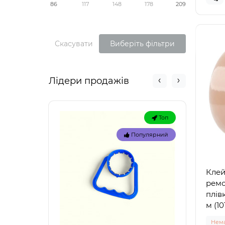
86
117
148
178
209
Скасувати
Виберіть фільтри
Лідери продажів
Топ
Популярний
Клей
ремо
плів
м (101
Нема