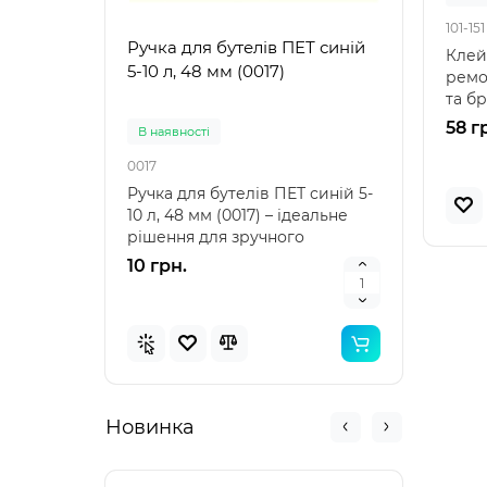
101-151
Ручка для бутелів ПЕТ синій
Ручк
Клейк
5-10 л, 48 мм (0017)
5-10 
ремон
та бр
надій
58 г
В наявностi
В на
0017
0021
Ручка для бутелів ПЕТ синій 5-
Ручка
10 л, 48 мм (0017) – ідеальне
10 л,
рішення для зручного
аксе
транспортування Ру..
пере
10 грн.
10 г
Новинка