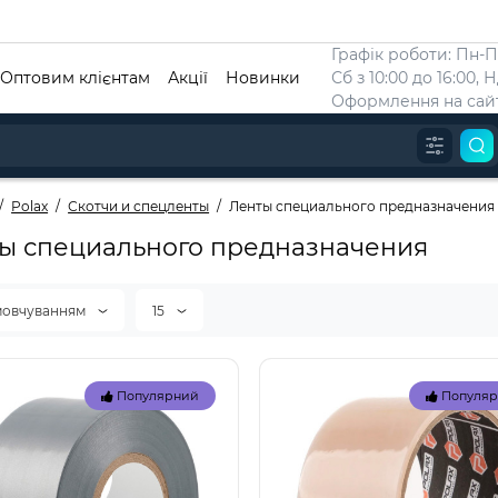
Графік роботи: Пн-Пт
Оптовим клієнтам
Акції
Новинки
Сб з 10:00 до 16:00, 
Оформлення на сайт
Polax
Скотчи и спецленты
Ленты специального предназначения
ы специального предназначения
мовчуванням
15
Популярний
Популя