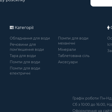
Категорії
О
Обладнання для води
Помпи для води
Ос
механічні
Речовини для
Іс
пом'якшення води
Мінерали
За
Тара для води
Таблетована сіль
Помпи для води
Аксесуари
Помпи для води
електричні
Графік роботи Пн-Нд з
Сб з 10:00 до 16:00, Н
Оформлення на сайтi