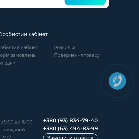
собистий кабінет
обистий кабінет
Розсилка
торія замовлень
Повернення товару
кладки
+380 (93) 834-79-40
 9:00 до 18:00
+380 (63) 494-83-99
д - вихідний
 24/7
Замовити дзвінок