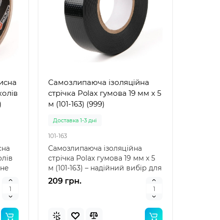
хисна
Самозлипаюча ізоляційна
колів
стрічка Polax гумова 19 мм х 5
)
м (101-163) (999)
Доставка 1-3 дні
101-163
сна
Самозлипаюча ізоляційна
олів
стрічка Polax гумова 19 мм х 5
йне
м (101-163) – надійний вибір для
спеціальних ..
209 грн.