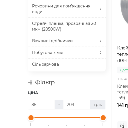
Речовини для пом'якшення
води
Стрейч пленка, прозрачная 20
мкм (20500W)
Важливі дрібнички
Клей
Побутова хімія
тепл
(101-
Сіль харчова
Доста
101-14
Фільтр
Клей
тепло
ЦІНА
149) 
ізоля
-
грн.
141 г