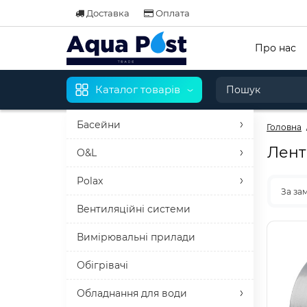
Доставка
Оплата
Про нас
Каталог товарів
Басейни
Головна
Лент
O&L
Polax
За за
Вентиляційні системи
Вимірювальні прилади
Обігрівачі
Обладнання для води