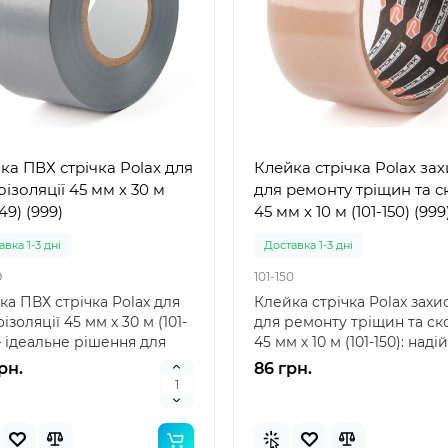
ка ПВХ стрічка Polax для
Клейка стрічка Polax за
оізоляції 45 мм х 30 м
для ремонту тріщин та с
149) (999)
45 мм х 10 м (101-150) (999
вка 1-3 дні
Доставка 1-3 дні
9
101-150
ка ПВХ стрічка Polax для
Клейка стрічка Polax захи
ізоляції 45 мм х 30 м (101-
для ремонту тріщин та ск
– ідеальне рішення для
45 мм х 10 м (101-150): наді
ційних..
рішення дл..
рн.
86 грн.