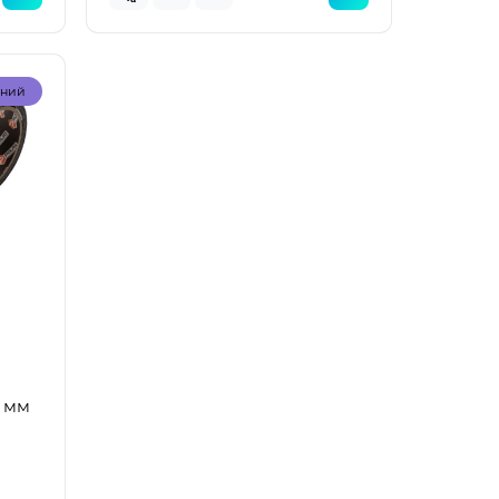
рний
Топ
Топ
рний
Популярний
0 мм