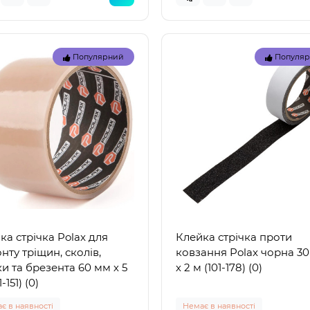
Популярний
Популя
Топ
Популярний
Популя
ка стрічка Polax для
Клейка стрічка проти
нту тріщин, сколів,
ковзання Polax чорна 3
ки та брезента 60 мм х 5
х 2 м (101-178) (0)
-151) (0)
є в наявності
Немає в наявності