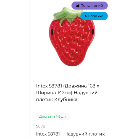
Популярний
Новинка
Intex 58781 (Довжина 168 x
Intex
Ширина 142см) Надувний
Наду
плотик Клубника
"Зел
Доставка 1-3 дні
Доста
58781
57100
Intex 58781 – Надувний плотик
Intex