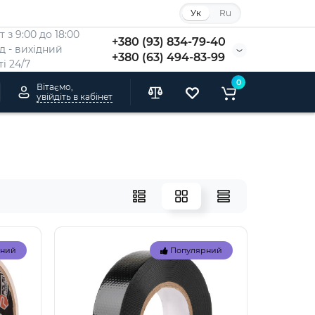
Ук
Ru
 з 9:00 до 18:00
+380 (93) 834-79-40
Нд - вихідний
+380 (63) 494-83-99
i 24/7
0
Вітаємо,
увійдіть в кабінет
рний
Популярний