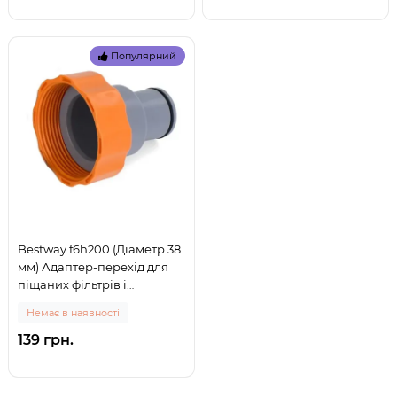
Популярний
Bestway f6h200 (Діаметр 38
мм) Адаптер-перехід для
піщаних фільтрів і
басейнів. D-38-32мм (0)
Немає в наявності
139 грн.