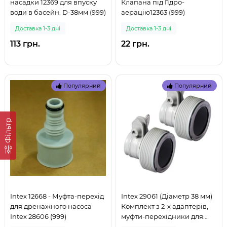
насадки 12369 для впуску
Клапана під Гідро-
води в басейн. D-38мм (999)
аерацію12363 (999)
Доставка 1-3 дні
Доставка 1-3 дні
113 грн.
22 грн.
Популярний
Популярний
Фільтр
Intex 12668 - Муфта-перехід
Intex 29061 (Діаметр 38 мм)
для дренажного насоса
Комплект з 2-х адаптерів,
Intex 28606 (999)
муфти-перехідники для
піскових фільтрів і