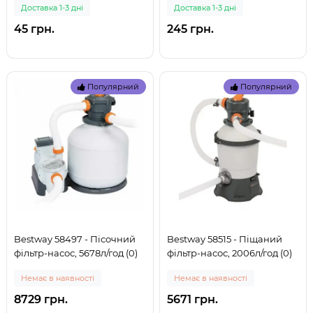
Доставка 1-3 дні
Доставка 1-3 дні
басейнів. D-38-32мм (10722,
56236) (999)
45 грн.
245 грн.
Популярний
Популярний
Bestway 58497 - Пісочний
Bestway 58515 - Піщаний
фільтр-насос, 5678л/год (0)
фільтр-насос, 2006л/год (0)
Немає в наявності
Немає в наявності
8729 грн.
5671 грн.