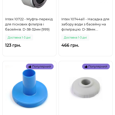
Intex 10722 - Муфта-перехід
Intex 10744all - Насадка для
для піскових фільтрів і
забору води з басейну на
басейнів. D-38-32мм (999)
фільтрацію. D-38мм.
Комплект (999)
Доставка 1-3 дні
Доставка 1-3 дні
123 грн.
466 грн.
Популярний
Популярний