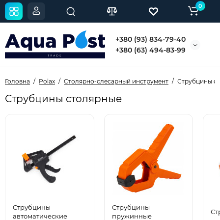
0
+380 (93) 834-79-40
+380 (63) 494-83-99
Головна
Polax
Столярно-слесарный инструмент
Струбцины с
Струбцины столярные
Струбцины
Струбцины
Ст
автоматические
пружинные