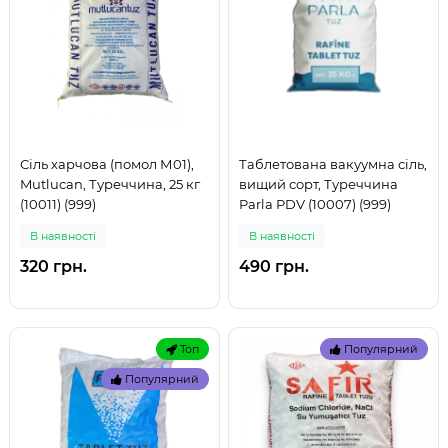
Сіль харчова (помол М01),
Таблетована вакуумна сіль,
Mutlucan, Туреччина, 25 кг
вищий сорт, Туреччина
(10011) (999)
Parla PDV (10007) (999)
В наявностi
В наявностi
320 грн.
490 грн.
Топ
Популярний
Популярний